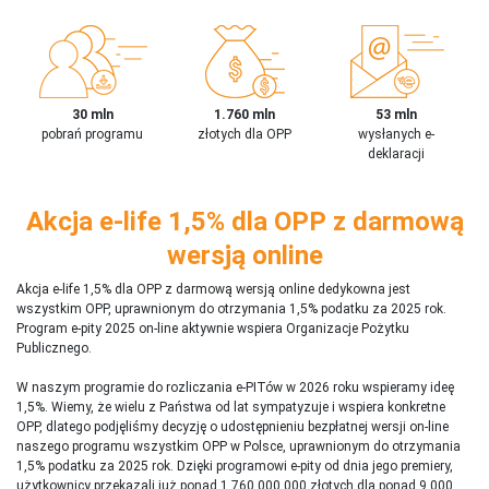
30 mln
1.760 mln
53 mln
pobrań programu
złotych dla OPP
wysłanych e-
deklaracji
Akcja e-life 1,5% dla OPP z darmową
wersją online
Akcja e-life 1,5% dla OPP z darmową wersją online dedykowna jest
wszystkim OPP, uprawnionym do otrzymania 1,5% podatku za 2025 rok.
Program e-pity 2025 on-line aktywnie wspiera Organizacje Pożytku
Publicznego.
W naszym programie do rozliczania e-PITów w 2026 roku wspieramy ideę
1,5%. Wiemy, że wielu z Państwa od lat sympatyzuje i wspiera konkretne
OPP, dlatego podjęliśmy decyzję o udostępnieniu bezpłatnej wersji on-line
naszego programu wszystkim OPP w Polsce, uprawnionym do otrzymania
1,5% podatku za 2025 rok. Dzięki programowi e-pity od dnia jego premiery,
użytkownicy przekazali już ponad 1 760 000 000 złotych dla ponad 9 000