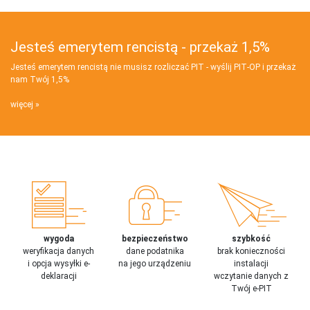
Jesteś emerytem rencistą - przekaż 1,5%
Jesteś emerytem rencistą nie musisz rozliczać PIT - wyślij PIT‑OP i przekaż
nam Twój 1,5%
więcej
wygoda
bezpieczeństwo
szybkość
weryfikacja danych
dane podatnika
brak konieczności
i opcja wysyłki e-
na jego urządzeniu
instalacji
deklaracji
wczytanie danych z
Twój e-PIT