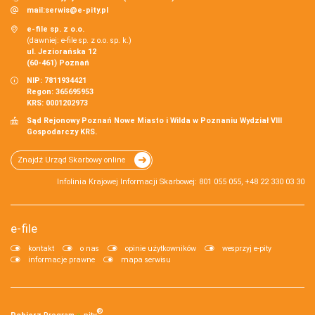
mail:
serwis@e-pity.pl
e-file sp. z o.o.
(dawniej: e-file sp. z o.o. sp. k.)
ul. Jeziorańska 12
(60-461) Poznań
NIP: 7811934421
Regon: 365695953
KRS: 0001202973
Sąd Rejonowy Poznań Nowe Miasto i Wilda w Poznaniu Wydział VIII
Gospodarczy KRS.
Znajdź Urząd Skarbowy online
Infolinia Krajowej Informacji Skarbowej: 801 055 055, +48 22 330 03 30
e-file
kontakt
o nas
opinie użytkowników
wesprzyj e-pity
informacje prawne
mapa serwisu
®