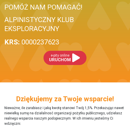
POMÓŻ NAM POMAGAĆ!
ALPINISTYCZNY KLUB
EKSPLORACYJNY
KRS:
0000237623
e-pity online
URUCHOM
Dziękujemy za Twoje wsparcie!
Nieważne, ile zarabiasz i jaką kwotę stanowi Twój 1,5%. Przekazując nawet
niewielką sumę na działalnosć organizacji pożytku publicznego, udzielasz
realnego wsparcia naszym podopiecznym. W ich imieniu jesteśmy Ci
wdzięczni.