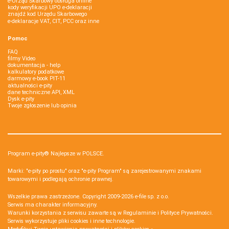
e-Urząd Skarbowy obsługa online
kody weryfikacji UPO e-deklaracji
znajdź kod Urzędu Skarbowego
e-deklaracje VAT, CIT, PCC oraz inne
Pomoc
FAQ
filmy Video
dokumentacja - help
kalkulatory podatkowe
darmowy e-book PIT-11
aktualności e-pity
dane techniczne API, XML
Dysk e-pity
Twoje zgłoszenie lub opinia
Program e-pity® Najlepsze w POLSCE.
Marki: "e-pity po prostu" oraz "e-pity Program" są zarejestrowanymi znakami
towarowymi i podlegają ochronie prawnej.
Wszelkie prawa zastrzeżone. Copyright 2009-2026
e-file sp. z o.o.
Serwis ma charakter informacyjny.
Warunki korzystania z serwisu zawarte są w
Regulaminie
i
Polityce Prywatności
.
Serwis wykorzystuje
pliki cookies i inne technologie
.