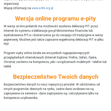
organizacji.
Więcej informacji na
www.e-life.org.pl
Wersja online programu e-pity
W wersji on-line podatnik ma możliwość wysłania deklaracji PIT przez
Internet do systemu e-deklaracje.gov.pl Ministerstwa Finansów lub
wydrukowania PIT-a i dostarczenia go do swojego US tradycyjnie w wersji
papierowej. Możliwe jest także zapisanie wypełnionej deklaracji PIT w pliku
PDF.
Program e-pity online działa we wszystkich najpopularniejszych
przeglądarkach internetowych (Internet Explorer, Firefox, Safari, Opera,
Chrome) zarówno na komputerze, jaki i urządzeniach mobilnych - telefon lub
tablet..
Bezpieczeństwo Twoich danych
Bezpieczeństwo danych to nasz najwyższy priorytet. W odróżnieniu od
innych programów obecnych na rynku,
ż
adne dane osobowe nie są
zapisywane na serwerze - dane zapisywane są i odczytywane tylko na
komputerze użytkownika.