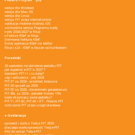
Pobierz
Program
e‑
pity
wersja dla Windows
wersja dla Mac OS
wersja dla Linux
wersja PIT przez internet online
aplikacje mobilne Android, iOS
archiwalna wersja Programu e-pity
e-pity 2026/2027 w fillup
e‑Faktury KSeF w fillup
Darmowa faktura KSeF
firmly aplikacja KSeF na telefon
fillup | k24 - KSeF w biurze rachunkowym
Poradniki
26 sposobów na obniżenie podatku PIT
jak wypełnić e-PIT'a 2027 ?
dostałem PIT-11 i co dalej?
ulgi i odliczenia - pity 2026
PIT-37 za 2026 - przykład, broszura
PIT-28 ryczałt za 2026
PIT-36 za 2026 - działalność gospodarcza
PIT-36L za 2026 - podatek liniowy 19%
kiedy otrzymasz zwrot podatku?
PIT-11, PIT-8C, PIT-4R i IFT - Płatnik PIT
rozliczenie PIT przez urząd skarbowy
e-Deklaracje
sprawdź i rozlicz Twój e PIT 2026
dlaczego warto sprawdzić Twój e-PIT
FAQ do usługi Twój e-PIT