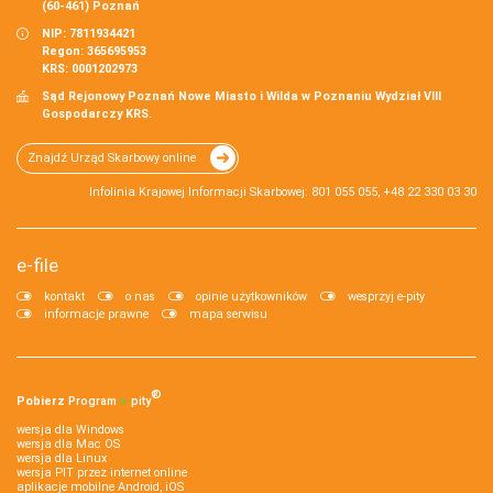
(60-461) Poznań
NIP: 7811934421
Regon: 365695953
KRS: 0001202973
Sąd Rejonowy Poznań Nowe Miasto i Wilda w Poznaniu Wydział VIII
Gospodarczy KRS.
Znajdź Urząd Skarbowy online
Infolinia Krajowej Informacji Skarbowej: 801 055 055, +48 22 330 03 30
e-file
kontakt
o nas
opinie użytkowników
wesprzyj e-pity
informacje prawne
mapa serwisu
®
Pobierz
Program
e‑
pity
wersja dla Windows
wersja dla Mac OS
wersja dla Linux
wersja PIT przez internet online
aplikacje mobilne Android, iOS