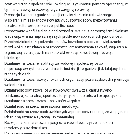
oraz wspieranie społeczności lokalnej w uzyskiwaniu pomocy społecznej, w
tym: finansowej, rzeczowej, organizacyjnej i prawnej.
Promocja i wspomaganie edukacji oraz kształcenia ustawicznego;
Wspieranie mieszkańców Powiatu Augustowskiego w prezentowaniu
dorobku kulturowego szerszej publiczności.
Promowanie współdziałania społeczności lokalnej z samorządem lokalnym
w rozwiązywaniu najważniejszych problemów społecznych publiczności.
Przeciwdziałanie i łagodzenie skutków bezrobocia poprzez zwiększanie
możliwości zatrudnienia bezrobotnych, organizowanie szkoleń, wspieranie
organizacji działających na rzecz aktywizacji zawodowej i rozwoju
lokalnego.
Działanie na rzecz rehabilitacji zawodowej i społecznej osób
niepełnosprawnych, oraz wspieranie instytucji i organizacji działających na
rzecz tych osób.
Działanie na rzecz rozwoju lokalnych organizacji pozarządowych i promocja
wolontariatu;
Działalność oświatowa, oświatowo-wychowawcza, charytatywno-
opiekuńcza, kulturalna, sportowo-turystyczna, doradcza i terapeutyczna;
Działanie na rzecz rozwoju obszarów wiejskich;
Działalność na rzecz mniejszości narodowych.
Działalność na rzecz osób uwikłanych w przemoc w rodzinie, ze względu na
ich trudną sytuację życiową lub materialną.
Rozwijanie zainteresowań i pasji członków stowarzyszenia, dzieci,
młodzieży oraz dorosłych.
Podtrzymywanie i upowszechnianie tradycji regionalnej i narodowej.