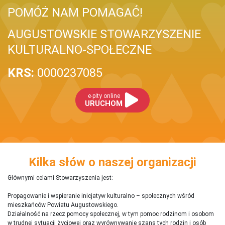
POMÓŻ NAM POMAGAĆ!
AUGUSTOWSKIE STOWARZYSZENIE
KULTURALNO-SPOŁECZNE
KRS:
0000237085
e-pity online
URUCHOM
Kilka słów o naszej organizacji
Głównymi celami Stowarzyszenia jest:
Propagowanie i wspieranie inicjatyw kulturalno – społecznych wśród
mieszkańców Powiatu Augustowskiego.
Działalność na rzecz pomocy społecznej, w tym pomoc rodzinom i osobom
w trudnej sytuacji życiowej oraz wyrównywanie szans tych rodzin i osób