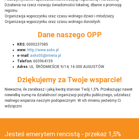
Działania na rzecz rozwoju świadomości lokalnej, dbanie o promocję
regionu.
Organizacja wypoczynku oraz czasu wolnego dzieci i młodzieży.
Organizacja wypoczynku oraz czasu wolnego dorosłych.
Dane naszego OPP
KRS:
0000237085
www:
http://www.asks.pl
e-mail:
asks05@interia.pl
Telefon:
603964159
Adres:
UL. ŚRÓDMIEŚCIE 9/14, 16-300 AUGUSTÓW
Dziękujemy za Twoje wsparcie!
Nieważne, ile zarabiasz i jaką kwotę stanowi Twój 1,5%. Przekazując nawet
niewielką sumę na działalnosć organizacji pożytku publicznego, udzielasz
realnego wsparcia naszym podopiecznym. W ich imieniu jesteśmy Ci
wdzięczni.
Jesteś emerytem rencistą - przekaż 1,5%