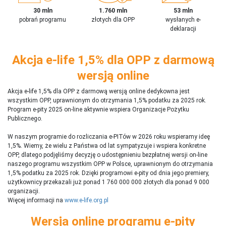
30 mln
1.760 mln
53 mln
pobrań programu
złotych dla OPP
wysłanych e-
deklaracji
Akcja e-life 1,5% dla OPP z darmową
wersją online
Akcja e-life 1,5% dla OPP z darmową wersją online dedykowna jest
wszystkim OPP, uprawnionym do otrzymania 1,5% podatku za 2025 rok.
Program e-pity 2025 on-line aktywnie wspiera Organizacje Pożytku
Publicznego.
W naszym programie do rozliczania e-PITów w 2026 roku wspieramy ideę
1,5%. Wiemy, że wielu z Państwa od lat sympatyzuje i wspiera konkretne
OPP, dlatego podjęliśmy decyzję o udostępnieniu bezpłatnej wersji on-line
naszego programu wszystkim OPP w Polsce, uprawnionym do otrzymania
1,5% podatku za 2025 rok. Dzięki programowi e-pity od dnia jego premiery,
użytkownicy przekazali już ponad 1 760 000 000 złotych dla ponad 9 000
organizacji.
Więcej informacji na
www.e-life.org.pl
Wersja online programu e-pity