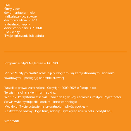
FAQ
filmy Video
dokumentacja - help
kalkulatory podatkowe
darmowy e-book PIT-11
aktualności e-pity
dane techniczne API, XML
Dysk e-pity
Twoje zgłoszenie lub opinia
Program e-pity® Najlepsze w POLSCE.
Marki: "e-pity po prostu" oraz "e-pity Program" są zarejestrowanymi znakami
towarowymi i podlegają ochronie prawnej.
Wszelkie prawa zastrzeżone. Copyright 2009-2026
e-file sp. z o.o.
Serwis ma charakter informacyjny.
Warunki korzystania z serwisu zawarte są w
Regulaminie
i
Polityce Prywatności
.
Serwis wykorzystuje
pliki cookies i inne technologie
.
Modyfikuj Twoje ustawienia prywatności i plików cookies »
Zastrzeżone nazwy i loga firm, zostały użyte wyłącznie w celu identyfikacji.
site credits