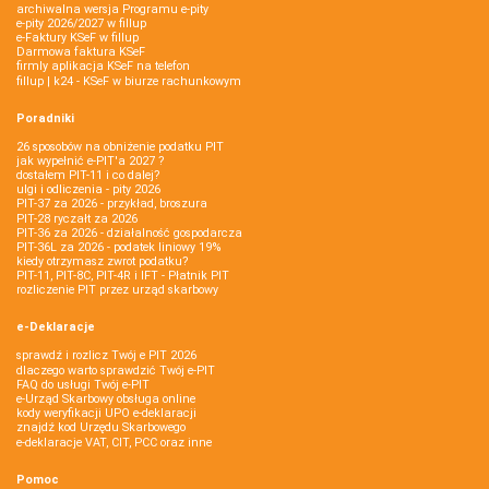
archiwalna wersja Programu e-pity
e-pity 2026/2027 w fillup
e‑Faktury KSeF w fillup
Darmowa faktura KSeF
firmly aplikacja KSeF na telefon
fillup | k24 - KSeF w biurze rachunkowym
Poradniki
26 sposobów na obniżenie podatku PIT
jak wypełnić e-PIT'a 2027 ?
dostałem PIT-11 i co dalej?
ulgi i odliczenia - pity 2026
PIT-37 za 2026 - przykład, broszura
PIT-28 ryczałt za 2026
PIT-36 za 2026 - działalność gospodarcza
PIT-36L za 2026 - podatek liniowy 19%
kiedy otrzymasz zwrot podatku?
PIT-11, PIT-8C, PIT-4R i IFT - Płatnik PIT
rozliczenie PIT przez urząd skarbowy
e-Deklaracje
sprawdź i rozlicz Twój e PIT 2026
dlaczego warto sprawdzić Twój e-PIT
FAQ do usługi Twój e-PIT
e-Urząd Skarbowy obsługa online
kody weryfikacji UPO e-deklaracji
znajdź kod Urzędu Skarbowego
e-deklaracje VAT, CIT, PCC oraz inne
Pomoc