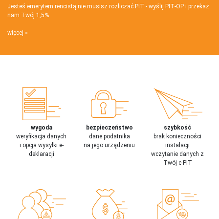
Jesteś emerytem rencistą nie musisz rozliczać PIT - wyślij PIT‑OP i przekaż
nam Twój 1,5%
więcej
wygoda
bezpieczeństwo
szybkość
weryfikacja danych
dane podatnika
brak konieczności
i opcja wysyłki e-
na jego urządzeniu
instalacji
deklaracji
wczytanie danych z
Twój e-PIT