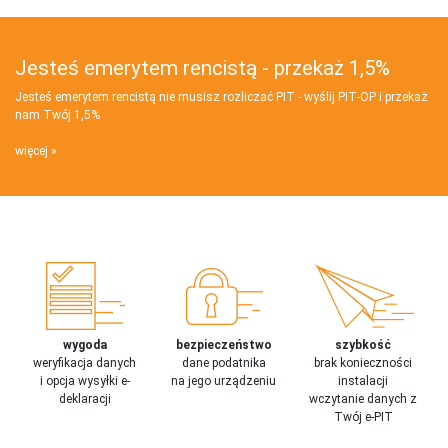
Jesteś emerytem rencistą - przekaż 1,5%
Jesteś emerytem rencistą nie musisz rozliczać PIT - wyślij PIT‑OP i przekaż
nam Twój 1,5%
więcej
wygoda
bezpieczeństwo
szybkość
weryfikacja danych
dane podatnika
brak konieczności
i opcja wysyłki e-
na jego urządzeniu
instalacji
deklaracji
wczytanie danych z
Twój e-PIT