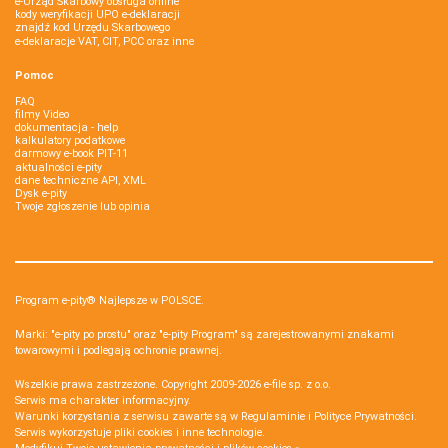
e-Urząd Skarbowy obsługa online
kody weryfikacji UPO e-deklaracji
znajdź kod Urzędu Skarbowego
e-deklaracje VAT, CIT, PCC oraz inne
Pomoc
FAQ
filmy Video
dokumentacja - help
kalkulatory podatkowe
darmowy e-book PIT-11
aktualności e-pity
dane techniczne API, XML
Dysk e-pity
Twoje zgłoszenie lub opinia
Program e-pity® Najlepsze w POLSCE.
Marki: "e-pity po prostu" oraz "e-pity Program" są zarejestrowanymi znakami
towarowymi i podlegają ochronie prawnej.
Wszelkie prawa zastrzeżone. Copyright 2009-2026
e-file sp. z o.o.
Serwis ma charakter informacyjny.
Warunki korzystania z serwisu zawarte są w
Regulaminie
i
Polityce Prywatności
.
Serwis wykorzystuje
pliki cookies i inne technologie
.