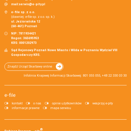
mail:
serwis@e-pity.pl
e-file sp. z o.o.
(dawniej: e-file sp. z o.o. sp. k.)
ul. Jeziorańska 12
(60-461) Poznań
NIP: 7811934421
Regon: 365695953
KRS: 0001202973
Sąd Rejonowy Poznań Nowe Miasto i Wilda w Poznaniu Wydział VIII
Gospodarczy KRS.
Znajdź Urząd Skarbowy online
Infolinia Krajowej Informacji Skarbowej: 801 055 055, +48 22 330 03 30
e-file
kontakt
o nas
opinie użytkowników
wesprzyj e-pity
informacje prawne
mapa serwisu
®