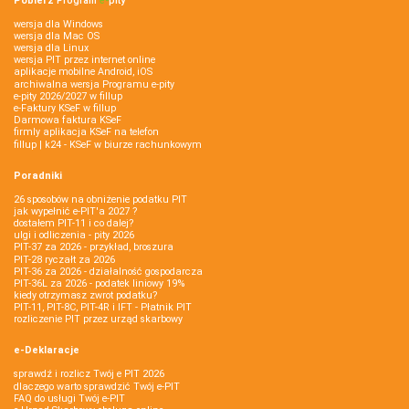
Pobierz
Program
e‑
pity
wersja dla Windows
wersja dla Mac OS
wersja dla Linux
wersja PIT przez internet online
aplikacje mobilne Android, iOS
archiwalna wersja Programu e-pity
e-pity 2026/2027 w fillup
e‑Faktury KSeF w fillup
Darmowa faktura KSeF
firmly aplikacja KSeF na telefon
fillup | k24 - KSeF w biurze rachunkowym
Poradniki
26 sposobów na obniżenie podatku PIT
jak wypełnić e-PIT'a 2027 ?
dostałem PIT-11 i co dalej?
ulgi i odliczenia - pity 2026
PIT-37 za 2026 - przykład, broszura
PIT-28 ryczałt za 2026
PIT-36 za 2026 - działalność gospodarcza
PIT-36L za 2026 - podatek liniowy 19%
kiedy otrzymasz zwrot podatku?
PIT-11, PIT-8C, PIT-4R i IFT - Płatnik PIT
rozliczenie PIT przez urząd skarbowy
e-Deklaracje
sprawdź i rozlicz Twój e PIT 2026
dlaczego warto sprawdzić Twój e-PIT
FAQ do usługi Twój e-PIT