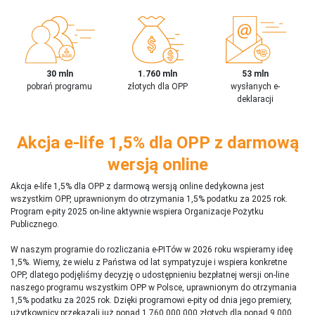
30 mln
1.760 mln
53 mln
pobrań programu
złotych dla OPP
wysłanych e-
deklaracji
Akcja e-life 1,5% dla OPP z darmową
wersją online
Akcja e-life 1,5% dla OPP z darmową wersją online dedykowna jest
wszystkim OPP, uprawnionym do otrzymania 1,5% podatku za 2025 rok.
Program e-pity 2025 on-line aktywnie wspiera Organizacje Pożytku
Publicznego.
W naszym programie do rozliczania e-PITów w 2026 roku wspieramy ideę
1,5%. Wiemy, że wielu z Państwa od lat sympatyzuje i wspiera konkretne
OPP, dlatego podjęliśmy decyzję o udostępnieniu bezpłatnej wersji on-line
naszego programu wszystkim OPP w Polsce, uprawnionym do otrzymania
1,5% podatku za 2025 rok. Dzięki programowi e-pity od dnia jego premiery,
użytkownicy przekazali już ponad 1 760 000 000 złotych dla ponad 9 000