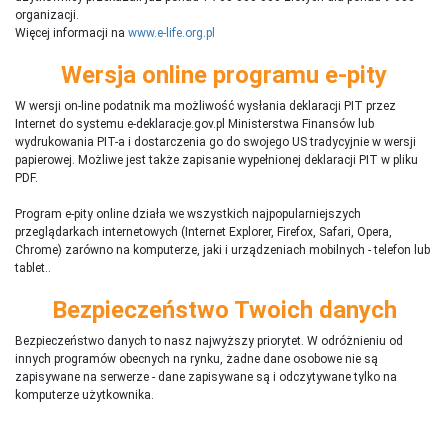
organizacji.
Więcej informacji na
www.e-life.org.pl
Wersja online programu e-pity
W wersji on-line podatnik ma możliwość wysłania deklaracji PIT przez
Internet do systemu e-deklaracje.gov.pl Ministerstwa Finansów lub
wydrukowania PIT-a i dostarczenia go do swojego US tradycyjnie w wersji
papierowej. Możliwe jest także zapisanie wypełnionej deklaracji PIT w pliku
PDF.
Program e-pity online działa we wszystkich najpopularniejszych
przeglądarkach internetowych (Internet Explorer, Firefox, Safari, Opera,
Chrome) zarówno na komputerze, jaki i urządzeniach mobilnych - telefon lub
tablet..
Bezpieczeństwo Twoich danych
Bezpieczeństwo danych to nasz najwyższy priorytet. W odróżnieniu od
innych programów obecnych na rynku,
ż
adne dane osobowe nie są
zapisywane na serwerze - dane zapisywane są i odczytywane tylko na
komputerze użytkownika.