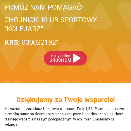
POMÓŻ NAM POMAGAĆ!
CHOJNICKI KLUB SPORTOWY
"KOLEJARZ"
KRS:
0000221921
e-pity online
URUCHOM
Dziękujemy za Twoje wsparcie!
Nieważne, ile zarabiasz i jaką kwotę stanowi Twój 1,5%. Przekazując nawet
niewielką sumę na działalnosć organizacji pożytku publicznego, udzielasz
realnego wsparcia naszym podopiecznym. W ich imieniu jesteśmy Ci
wdzięczni.