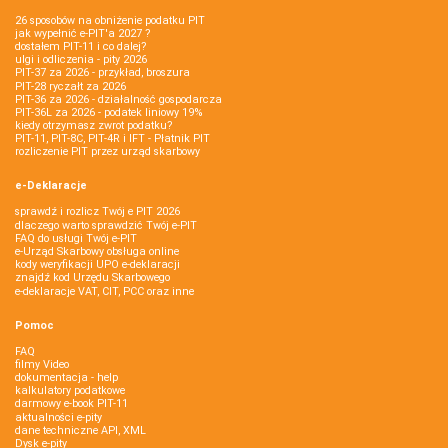
26 sposobów na obniżenie podatku PIT
jak wypełnić e-PIT'a 2027 ?
dostałem PIT-11 i co dalej?
ulgi i odliczenia - pity 2026
PIT-37 za 2026 - przykład, broszura
PIT-28 ryczałt za 2026
PIT-36 za 2026 - działalność gospodarcza
PIT-36L za 2026 - podatek liniowy 19%
kiedy otrzymasz zwrot podatku?
PIT-11, PIT-8C, PIT-4R i IFT - Płatnik PIT
rozliczenie PIT przez urząd skarbowy
e-Deklaracje
sprawdź i rozlicz Twój e PIT 2026
dlaczego warto sprawdzić Twój e-PIT
FAQ do usługi Twój e-PIT
e-Urząd Skarbowy obsługa online
kody weryfikacji UPO e-deklaracji
znajdź kod Urzędu Skarbowego
e-deklaracje VAT, CIT, PCC oraz inne
Pomoc
FAQ
filmy Video
dokumentacja - help
kalkulatory podatkowe
darmowy e-book PIT-11
aktualności e-pity
dane techniczne API, XML
Dysk e-pity