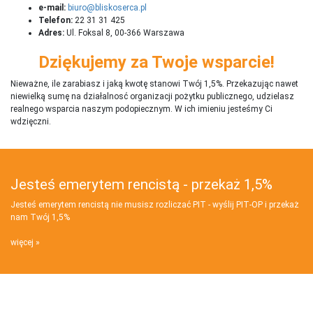
e-mail:
biuro@bliskoserca.pl
Telefon:
22 31 31 425
Adres:
Ul. Foksal 8, 00-366 Warszawa
Dziękujemy za Twoje wsparcie!
Nieważne, ile zarabiasz i jaką kwotę stanowi Twój 1,5%. Przekazując nawet
niewielką sumę na działalnosć organizacji pożytku publicznego, udzielasz
realnego wsparcia naszym podopiecznym. W ich imieniu jesteśmy Ci
wdzięczni.
Jesteś emerytem rencistą - przekaż 1,5%
Jesteś emerytem rencistą nie musisz rozliczać PIT - wyślij PIT‑OP i przekaż
nam Twój 1,5%
więcej