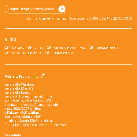
Znajdź Urząd Skarbowy online
Infolinia Krajowej Informacji Skarbowej: 801 055 055, +48 22 330 03 30
e-file
kontakt
o nas
opinie użytkowników
wesprzyj e-pity
informacje prawne
mapa serwisu
®
Pobierz
Program
e‑
pity
wersja dla Windows
wersja dla Mac OS
wersja dla Linux
wersja PIT przez internet online
aplikacje mobilne Android, iOS
archiwalna wersja Programu e-pity
e-pity 2026/2027 w fillup
e‑Faktury KSeF w fillup
Darmowa faktura KSeF
firmly aplikacja KSeF na telefon
fillup | k24 - KSeF w biurze rachunkowym
Poradniki