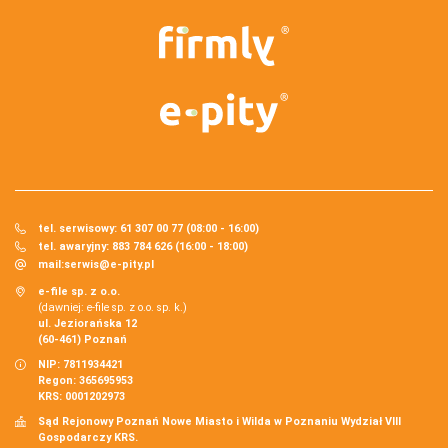
tel. serwisowy: 61 307 00 77 (08:00 - 16:00)
tel. awaryjny: 883 784 626 (16:00 - 18:00)
mail:
serwis@e-pity.pl
e-file sp. z o.o.
(dawniej: e-file sp. z o.o. sp. k.)
ul. Jeziorańska 12
(60-461) Poznań
NIP: 7811934421
Regon: 365695953
KRS: 0001202973
Sąd Rejonowy Poznań Nowe Miasto i Wilda w Poznaniu Wydział VIII
Gospodarczy KRS.