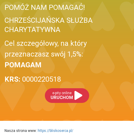
POMÓŻ NAM POMAGAĆ!
CHRZEŚCIJAŃSKA SŁUŻBA
CHARYTATYWNA
Cel szczegółowy, na który
przeznaczasz swój 1,5%:
POMAGAM
KRS:
0000220518
e-pity online
URUCHOM
Nasza strona www:
https://bliskoserca.pl/