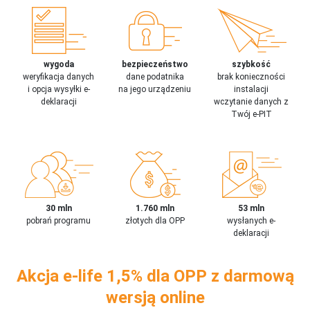
wygoda
bezpieczeństwo
szybkość
weryfikacja danych
dane podatnika
brak konieczności
i opcja wysyłki e-
na jego urządzeniu
instalacji
deklaracji
wczytanie danych z
Twój e-PIT
30 mln
1.760 mln
53 mln
pobrań programu
złotych dla OPP
wysłanych e-
deklaracji
Akcja e-life 1,5% dla OPP z darmową
wersją online