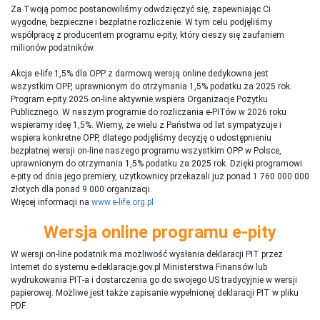
Za Twoją pomoc postanowiliśmy odwdzięczyć się, zapewniając Ci
wygodne, bezpieczne i bezpłatne rozliczenie. W tym celu podjęliśmy
współpracę z producentem programu e-pity, który cieszy się zaufaniem
milionów podatników.
Akcja e-life 1,5% dla OPP z darmową wersją online dedykowna jest
wszystkim OPP, uprawnionym do otrzymania 1,5% podatku za 2025 rok.
Program e-pity 2025 on-line aktywnie wspiera Organizacje Pożytku
Publicznego. W naszym programie do rozliczania e-PITów w 2026 roku
wspieramy ideę 1,5%. Wiemy, że wielu z Państwa od lat sympatyzuje i
wspiera konkretne OPP, dlatego podjęliśmy decyzję o udostępnieniu
bezpłatnej wersji on-line naszego programu wszystkim OPP w Polsce,
uprawnionym do otrzymania 1,5% podatku za 2025 rok. Dzięki programowi
e-pity od dnia jego premiery, użytkownicy przekazali już ponad 1 760 000 000
złotych dla ponad 9 000 organizacji.
Więcej informacji na
www.e-life.org.pl
Wersja online programu e-pity
W wersji on-line podatnik ma możliwość wysłania deklaracji PIT przez
Internet do systemu e-deklaracje.gov.pl Ministerstwa Finansów lub
wydrukowania PIT-a i dostarczenia go do swojego US tradycyjnie w wersji
papierowej. Możliwe jest także zapisanie wypełnionej deklaracji PIT w pliku
PDF.