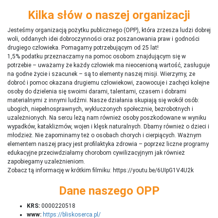
Kilka słów o naszej organizacji
Jesteśmy organizacją pożytku publicznego (OPP), która zrzesza ludzi dobrej
woli, oddanych idei dobroczynności oraz poszanowania praw i godności
drugiego człowieka. Pomagamy potrzebującym od 25 lat!
1,5% podatku przeznaczamy na pomoc osobom znajdującym się w
potrzebie – uważamy że każdy człowiek ma nieocenioną wartość, zasługuje
na godne życie i szacunek – są to elementy naszej misji. Wierzymy, ze
dobroć i pomoc okazana drugiemu człowiekowi, zaowocuje i zachęci kolejne
osoby do dzielenia się swoimi darami, talentami, czasem i dobrami
materialnymi z innymi ludźmi. Nasze działania skupiają się wokół osób:
ubogich, niepełnosprawnych, wykluczonych społecznie, bezrobotnych i
uzależnionych. Na sercu leżą nam również osoby poszkodowane w wyniku
wypadków, kataklizmów, wojen i klęsk naturalnych. Dbamy również o dzieci i
młodzież. Nie zapominamy też o osobach chorych i cierpiących. Ważnym
elementem naszej pracy jest profilaktyka zdrowia – poprzez liczne programy
edukacyjne przeciwdziałamy chorobom cywilizacyjnym jak również
zapobiegamy uzależnieniom.
Zobacz tą informację w krótkim filmiku: https://youtu.be/6UIpG1V4U2k
Dane naszego OPP
KRS:
0000220518
www:
https://bliskoserca.pl/