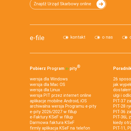
Znajdź Urząd Skarbowy online
e-file
kontakt
o nas
®
Pobierz
Program
e‑
pity
Poradnik
wersja dla Windows
26 sposo
wersja dla Mac OS
jak wypeł
wersja dla Linux
dostałem 
wersja PIT przez internet online
ulgi i odl
aplikacje mobilne Android, iOS
PIT-37 za
archiwalna wersja Programu e-pity
PIT-28 ry
e-pity 2026/2027 w fillup
PIT-36 z
e‑Faktury KSeF w fillup
PIT-36L 
Darmowa faktura KSeF
kiedy ot
firmly aplikacja KSeF na telefon
PIT-11, P