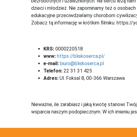
bezrobotnych i uzależnionych. Na sercu leżą na
dzieci i młodzież. Nie zapominamy też o osobach
edukacyjne przeciwdziałamy chorobom cywilizacy
Zobacz tą informację w krótkim filmiku: https:/
KRS:
0000220518
www:
https://bliskoserca.pl/
e-mail:
biuro@bliskoserca.pl
Telefon:
22 31 31 425
Adres:
Ul. Foksal 8, 00-366 Warszawa
Nieważne, ile zarabiasz i jaką kwotę stanowi Twó
wsparcia naszym podopiecznym. W ich imieniu jes