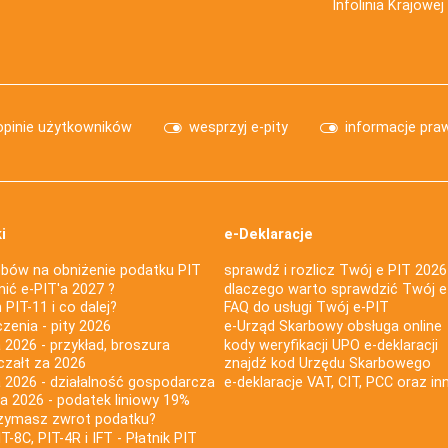
Infolinia Krajowe
opinie użytkowników
wesprzyj e-pity
informacje pra
i
e-Deklaracje
bów na obniżenie podatku PIT
sprawdź i rozlicz Twój e PIT 2026
nić e-PIT'a 2027 ?
dlaczego warto sprawdzić Twój e
PIT-11 i co dalej?
FAQ do usługi Twój e-PIT
iczenia - pity 2026
e-Urząd Skarbowy obsługa online
 2026 - przykład, broszura
kody weryfikacji UPO e-deklaracji
czałt za 2026
znajdź kod Urzędu Skarbowego
a 2026 - działalność gospodarcza
e-deklaracje VAT, CIT, PCC oraz in
za 2026 - podatek liniowy 19%
rzymasz zwrot podatku?
IT-8C, PIT-4R i IFT - Płatnik PIT