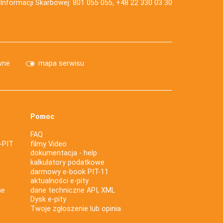
j Informacji Skarbowej: 801 055 055, +48 22 330 03 30
wne
mapa serwisu
Pomoc
FAQ
-PIT
filmy Video
dokumentacja - help
kalkulatory podatkowe
darmowy e-book PIT-11
aktualności e-pity
ne
dane techniczne API, XML
Dysk e-pity
Twoje zgłoszenie lub opinia