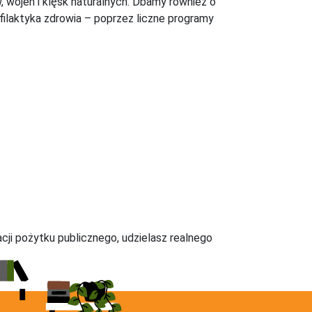
wojen i klęsk naturalnych. Dbamy również o
filaktyka zdrowia – poprzez liczne programy
acji pożytku publicznego, udzielasz realnego