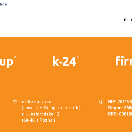
e-file sp. z o.o.
NIP: 78119
(dawniej: e-file sp. z o.o. sp. k.)
Regon: 365
ul. Jeziorańska 12
KRS: 00012
(60-461) Poznań