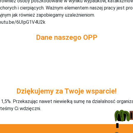
m również osoby poszkodowane w wyniku wypadków, kataklizmów, 
 chorych i cierpiących. Ważnym elementem naszej pracy jest pro
jnym jak również zapobiegamy uzależnieniom.
/youtu.be/6UIpG1V4U2k
Dane naszego OPP
Dziękujemy za Twoje wsparcie!
j 1,5%. Przekazując nawet niewielką sumę na działalnosć organiz
teśmy Ci wdzięczni.