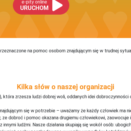
e-pity online
URUCHOM
rzeznaczone na pomoc osobom znajdującym się w trudnej sytuac
Kilka słów o naszej organizacji
 która zrzesza ludzi dobrej woli, oddanych idei dobroczynności
jdującym się w potrzebie – uważamy że każdy człowiek ma nieo
, ze dobroć i pomoc okazana drugiemu człowiekowi, zaowocuje i 
 z innymi ludźmi. Nasze działania skupiają się wokół osób: ubog