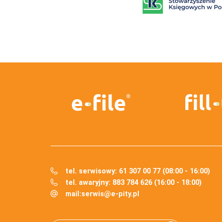
tel. serwisowy: 61 307 00 77 (08:00 - 16:00)
tel. awaryjny: 883 784 626 (16:00 - 18:00)
mail:
serwis@e-pity.pl