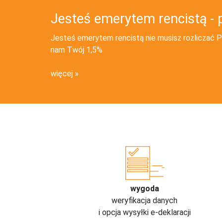
Jesteś emerytem rencistą - 
Jesteś emerytem rencistą nie musisz rozliczać PI
nam Twój 1,5%
więcej
wygoda
weryfikacja danych
i opcja wysyłki e-deklaracji