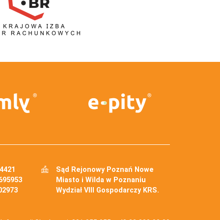
34421
Sąd Rejonowy Poznań Nowe
695953
Miasto i Wilda w Poznaniu
02973
Wydział VIII Gospodarczy KRS.