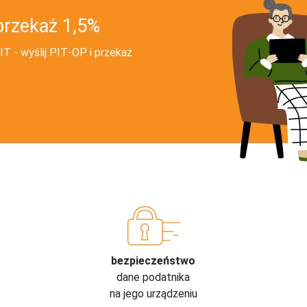
przekaż 1,5%
T - wyślij PIT‑OP i przekaż
bezpieczeństwo
dane podatnika
na jego urządzeniu