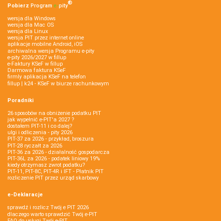
®
Pobierz
Program
e‑
pity
wersja dla Windows
wersja dla Mac OS
wersja dla Linux
wersja PIT przez internet online
aplikacje mobilne Android, iOS
archiwalna wersja Programu e-pity
e-pity 2026/2027 w fillup
e‑Faktury KSeF w fillup
Darmowa faktura KSeF
firmly aplikacja KSeF na telefon
fillup | k24 - KSeF w biurze rachunkowym
Poradniki
26 sposobów na obniżenie podatku PIT
jak wypełnić e-PIT'a 2027 ?
dostałem PIT-11 i co dalej?
ulgi i odliczenia - pity 2026
PIT-37 za 2026 - przykład, broszura
PIT-28 ryczałt za 2026
PIT-36 za 2026 - działalność gospodarcza
PIT-36L za 2026 - podatek liniowy 19%
kiedy otrzymasz zwrot podatku?
PIT-11, PIT-8C, PIT-4R i IFT - Płatnik PIT
rozliczenie PIT przez urząd skarbowy
e-Deklaracje
sprawdź i rozlicz Twój e PIT 2026
dlaczego warto sprawdzić Twój e-PIT
FAQ do usługi Twój e-PIT