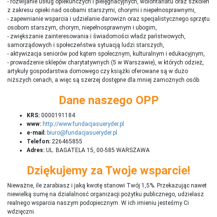
- rozwijanie usług opiekuńczych i pielęgnacyjnych, wolontariatu oraz szkoleń
z zakresu opieki nad osobami starszymi, chorymi i niepełnosprawnymi,
- zapewnianie wsparcia i udzielanie darowizn oraz specjalistycznego sprzętu
osobom starszym, chorym, niepełnosprawnym i ubogim,
- zwiększanie zainteresowania i świadomości władz państwowych,
samorządowych i społeczeństwa sytuacją ludzi starszych,
- aktywizacja seniorów pod kątem społecznym, kulturalnym i edukacyjnym,
- prowadzenie sklepów charytatywnych (5 w Warszawie), w których odzież,
artykuły gospodarstwa domowego czy książki oferowane są w dużo
niższych cenach, a więc są szerzej dostępne dla mniej zamożnych osób.
Dane naszego OPP
KRS:
0000191184
www:
http://www.fundacjasueryder.pl
e-mail:
biuro@fundacjasueryder.pl
Telefon:
226465855
Adres:
UL. BAGATELA 15, 00-585 WARSZAWA
Dziękujemy za Twoje wsparcie!
Nieważne, ile zarabiasz i jaką kwotę stanowi Twój 1,5%. Przekazując nawet
niewielką sumę na działalnosć organizacji pożytku publicznego, udzielasz
realnego wsparcia naszym podopiecznym. W ich imieniu jesteśmy Ci
wdzięczni.