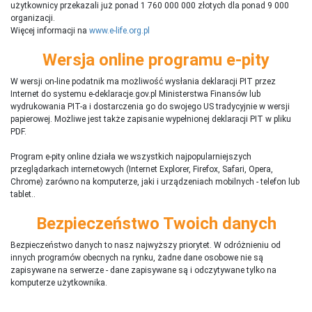
użytkownicy przekazali już ponad 1 760 000 000 złotych dla ponad 9 000
organizacji.
Więcej informacji na
www.e-life.org.pl
Wersja online programu e-pity
W wersji on-line podatnik ma możliwość wysłania deklaracji PIT przez
Internet do systemu e-deklaracje.gov.pl Ministerstwa Finansów lub
wydrukowania PIT-a i dostarczenia go do swojego US tradycyjnie w wersji
papierowej. Możliwe jest także zapisanie wypełnionej deklaracji PIT w pliku
PDF.
Program e-pity online działa we wszystkich najpopularniejszych
przeglądarkach internetowych (Internet Explorer, Firefox, Safari, Opera,
Chrome) zarówno na komputerze, jaki i urządzeniach mobilnych - telefon lub
tablet..
Bezpieczeństwo Twoich danych
Bezpieczeństwo danych to nasz najwyższy priorytet. W odróżnieniu od
innych programów obecnych na rynku,
ż
adne dane osobowe nie są
zapisywane na serwerze - dane zapisywane są i odczytywane tylko na
komputerze użytkownika.