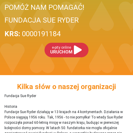
POMÓŻ NAM POMAGAĆ!
FUNDACJA SUE RYDER
KRS:
0000191184
e-pity online
URUCHOM
Kilka słów o naszej organizacji
Fundacja Sue Ryder
Historia
Fundacje Sue Ryder działają w 13 krajach na 4 kontynentach. Działania w
Polsce sięgają 1956 roku. Tak, 1956 - to nie pomyłka! To wtedy Sue Ryder
rozpoczęła ponad 60-letnią misję w naszym kraju, budując w pierwszej
kolejności domy pomocy. W latach 50. fundatorka nie mogła oficjalnie