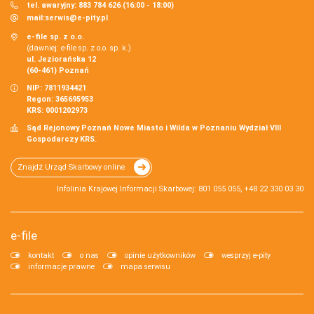
tel. awaryjny: 883 784 626 (16:00 - 18:00)
mail:
serwis@e-pity.pl
e-file sp. z o.o.
(dawniej: e-file sp. z o.o. sp. k.)
ul. Jeziorańska 12
(60-461) Poznań
NIP: 7811934421
Regon: 365695953
KRS: 0001202973
Sąd Rejonowy Poznań Nowe Miasto i Wilda w Poznaniu Wydział VIII
Gospodarczy KRS.
Znajdź Urząd Skarbowy online
Infolinia Krajowej Informacji Skarbowej: 801 055 055, +48 22 330 03 30
e-file
kontakt
o nas
opinie użytkowników
wesprzyj e-pity
informacje prawne
mapa serwisu