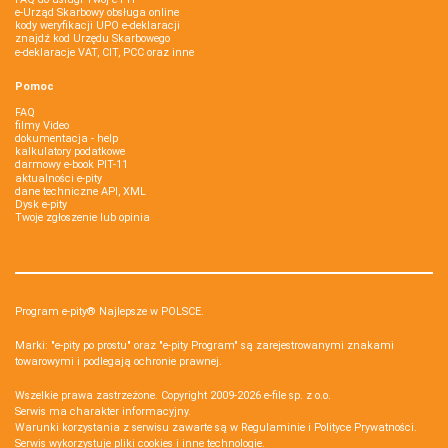
e-Urząd Skarbowy obsługa online
kody weryfikacji UPO e-deklaracji
znajdź kod Urzędu Skarbowego
e-deklaracje VAT, CIT, PCC oraz inne
Pomoc
FAQ
filmy Video
dokumentacja - help
kalkulatory podatkowe
darmowy e-book PIT-11
aktualności e-pity
dane techniczne API, XML
Dysk e-pity
Twoje zgłoszenie lub opinia
Program e-pity® Najlepsze w POLSCE.
Marki: "e-pity po prostu" oraz "e-pity Program" są zarejestrowanymi znakami
towarowymi i podlegają ochronie prawnej.
Wszelkie prawa zastrzeżone. Copyright 2009-2026
e-file sp. z o.o.
Serwis ma charakter informacyjny.
Warunki korzystania z serwisu zawarte są w
Regulaminie
i
Polityce Prywatności
.
Serwis wykorzystuje
pliki cookies i inne technologie
.