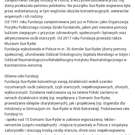
zarejestrować swojej fundacji w Polsce, a wszystkie budowane przez nią
domy przekazała państwu polskiemu. Na początku Sue Ryder wspierana była
przez wolontariuszy, w tym więźniów obozów koncentracyjnych, weteranów
wojennych i ich rodziny.
Od 1991 roku Fundacja zarejestrowana jest już w Polsce i jako Organizacja
Pożytku Publicznego rozwija dzieło fundatorki, jakim jest niesienie pomocy
ludziom cierpiącym z przyczyn zdrowotnych, społecznych i bytowych oraz
aktywizowanie osób starszych. Od 2017 roku Fundacja prowadzi także
Muzeum Sue Ryder.
Fundacja wybudowała w Polsce m.in. 30 domów Sue Ryder (domy pomocy
społecznej), ufundowała Oddział Onkologiczny Szpitala Morskiego w Gdyni i
Oddział Reumatologiczno-Rehabilitacyjny Instytutu Reumatologicznego w
Konstancinie-Jeziornej.
Główne cele Fundacji
Fundacja Sue Ryder koncentruje swoją działalność wokół szeroko
rozumianych osób zależnych, czyli starszych, niepełnosprawnych, chorych,
wykluczonych. Działania realizowane są na terenie Polski zarówno w
ramach działalności stałej (np. współpraca z Domami Sue Ryder,
prowadzenie sklepów charytatywnych), jak i projektowej (np. stypendia dla
młodzieży w Gimnazjum im. Sue Ryder w Woli Batorskiej). Podstawowe cele
Fundacji to:
- opieka nad 15 Domami Sue Ryder w zakresie wyposażenia, leków i
remontów (często niezbędnych) - miejsca te powstały w Polsce z inicjatywy
założycielki i otaczają troską osoby starsze, chore oraz niepełnosprawne,