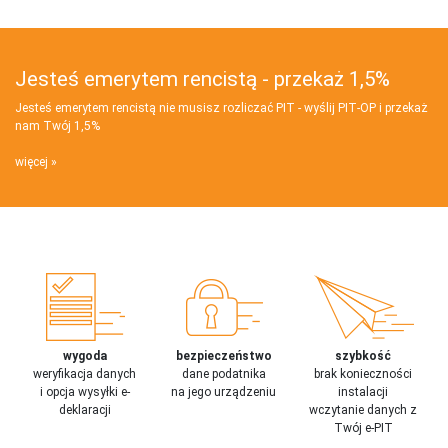
Jesteś emerytem rencistą - przekaż 1,5%
Jesteś emerytem rencistą nie musisz rozliczać PIT - wyślij PIT‑OP i przekaż
nam Twój 1,5%
więcej
wygoda
bezpieczeństwo
szybkość
weryfikacja danych
dane podatnika
brak konieczności
i opcja wysyłki e-
na jego urządzeniu
instalacji
deklaracji
wczytanie danych z
Twój e-PIT