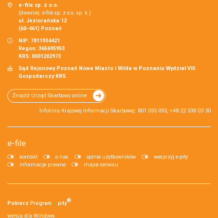
e-file sp. z o.o.
(dawniej: e-file sp. z o.o. sp. k.)
ul. Jeziorańska 12
(60-461) Poznań
NIP: 7811934421
Regon: 365695953
KRS: 0001202973
Sąd Rejonowy Poznań Nowe Miasto i Wilda w Poznaniu Wydział VIII
Gospodarczy KRS.
Znajdź Urząd Skarbowy online
Infolinia Krajowej Informacji Skarbowej: 801 055 055, +48 22 330 03 30
e-file
kontakt
o nas
opinie użytkowników
wesprzyj e-pity
informacje prawne
mapa serwisu
®
Pobierz
Program
e‑
pity
wersja dla Windows