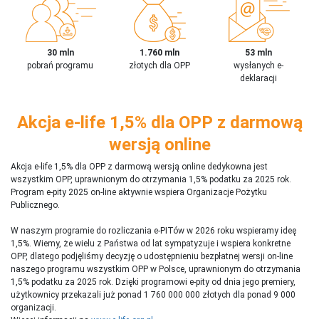
30 mln
1.760 mln
53 mln
pobrań programu
złotych dla OPP
wysłanych e-
deklaracji
Akcja e-life 1,5% dla OPP z darmową
wersją online
Akcja e-life 1,5% dla OPP z darmową wersją online dedykowna jest
wszystkim OPP, uprawnionym do otrzymania 1,5% podatku za 2025 rok.
Program e-pity 2025 on-line aktywnie wspiera Organizacje Pożytku
Publicznego.
W naszym programie do rozliczania e-PITów w 2026 roku wspieramy ideę
1,5%. Wiemy, że wielu z Państwa od lat sympatyzuje i wspiera konkretne
OPP, dlatego podjęliśmy decyzję o udostępnieniu bezpłatnej wersji on-line
naszego programu wszystkim OPP w Polsce, uprawnionym do otrzymania
1,5% podatku za 2025 rok. Dzięki programowi e-pity od dnia jego premiery,
użytkownicy przekazali już ponad 1 760 000 000 złotych dla ponad 9 000
organizacji.