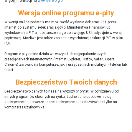
Więcej informacji na
www.e-life.org.pl
Wersja online programu e-pity
W wersji on-line podatnik ma możliwość wysłania deklaracji PIT przez
Internet do systemu e-deklaracje.gov.pl Ministerstwa Finansów lub
wydrukowania PIT-a i dostarczenia go do swojego US tradycyjnie w wersji
papierowej. Możliwe jest także zapisanie wypełnionej deklaracji PIT w pliku
PDF.
Program e-pity online działa we wszystkich najpopularniejszych
przeglądarkach internetowych (Internet Explorer, Firefox, Safari, Opera,
Chrome) zarówno na komputerze, jaki i urządzeniach mobilnych - telefon lub
tablet..
Bezpieczeństwo Twoich danych
Bezpieczeństwo danych to nasz najwyższy priorytet. W odróżnieniu od
innych programów obecnych na rynku,
ż
adne dane osobowe nie są
zapisywane na serwerze - dane zapisywane są i odczytywane tylko na
komputerze użytkownika.