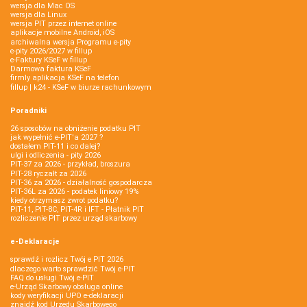
wersja dla Mac OS
wersja dla Linux
wersja PIT przez internet online
aplikacje mobilne Android, iOS
archiwalna wersja Programu e-pity
e-pity 2026/2027 w fillup
e‑Faktury KSeF w fillup
Darmowa faktura KSeF
firmly aplikacja KSeF na telefon
fillup | k24 - KSeF w biurze rachunkowym
Poradniki
26 sposobów na obniżenie podatku PIT
jak wypełnić e-PIT'a 2027 ?
dostałem PIT-11 i co dalej?
ulgi i odliczenia - pity 2026
PIT-37 za 2026 - przykład, broszura
PIT-28 ryczałt za 2026
PIT-36 za 2026 - działalność gospodarcza
PIT-36L za 2026 - podatek liniowy 19%
kiedy otrzymasz zwrot podatku?
PIT-11, PIT-8C, PIT-4R i IFT - Płatnik PIT
rozliczenie PIT przez urząd skarbowy
e-Deklaracje
sprawdź i rozlicz Twój e PIT 2026
dlaczego warto sprawdzić Twój e-PIT
FAQ do usługi Twój e-PIT
e-Urząd Skarbowy obsługa online
kody weryfikacji UPO e-deklaracji
znajdź kod Urzędu Skarbowego