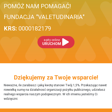
POMÓŻ NAM POMAGAĆ!
FUNDACJA "VALETUDINARIA"
KRS:
0000182179
e-pity online
URUCHOM
Dziękujemy za Twoje wsparcie!
Nieważne, ile zarabiasz i jaką kwotę stanowi Twój 1,5%. Przekazując nawet
niewielką sumę na działalnosć organizacji pożytku publicznego, udzielasz
realnego wsparcia naszym podopiecznym. W ich imieniu jesteśmy Ci
wdzięczni.