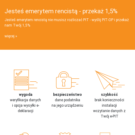
Jesteś emerytem rencistą - przekaż 1,5%
Jesteś emerytem rencistą nie musisz rozliczać PIT - wyślij PIT‑OP i przekaż
nam Twój 1,5%
więcej
wygoda
bezpieczeństwo
szybkość
weryfikacja danych
dane podatnika
brak konieczności
i opcja wysyłki e-
na jego urządzeniu
instalacji
deklaracji
wczytanie danych z
Twój e-PIT