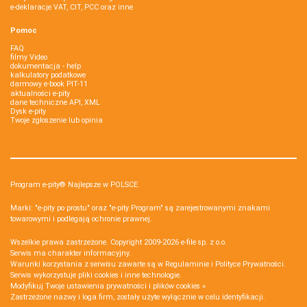
e-deklaracje VAT, CIT, PCC oraz inne
Pomoc
FAQ
filmy Video
dokumentacja - help
kalkulatory podatkowe
darmowy e-book PIT-11
aktualności e-pity
dane techniczne API, XML
Dysk e-pity
Twoje zgłoszenie lub opinia
Program e-pity® Najlepsze w POLSCE.
Marki: "e-pity po prostu" oraz "e-pity Program" są zarejestrowanymi znakami
towarowymi i podlegają ochronie prawnej.
Wszelkie prawa zastrzeżone. Copyright 2009-2026
e-file sp. z o.o.
Serwis ma charakter informacyjny.
Warunki korzystania z serwisu zawarte są w
Regulaminie
i
Polityce Prywatności
.
Serwis wykorzystuje
pliki cookies i inne technologie
.
Modyfikuj Twoje ustawienia prywatności i plików cookies »
Zastrzeżone nazwy i loga firm, zostały użyte wyłącznie w celu identyfikacji.