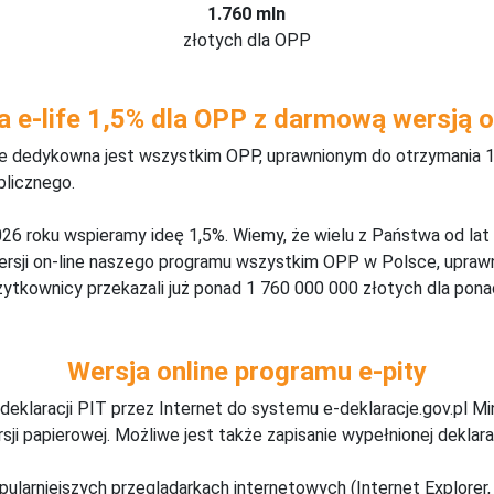
1.760 mln
złotych dla OPP
a e-life 1,5% dla OPP z darmową wersją o
ine dedykowna jest wszystkim OPP, uprawnionym do otrzymania 1
blicznego.
26 roku wspieramy ideę 1,5%. Wiemy, że wielu z Państwa od lat
wersji on-line naszego programu wszystkim OPP w Polsce, upraw
żytkownicy przekazali już ponad 1 760 000 000 złotych dla ponad
Wersja online programu e-pity
deklaracji PIT przez Internet do systemu e-deklaracje.gov.pl M
ji papierowej. Możliwe jest także zapisanie wypełnionej deklarac
pularniejszych przeglądarkach internetowych (Internet Explorer, 