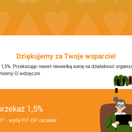
Dziękujemy za Twoje wsparcie!
j 1,5%. Przekazując nawet niewielką sumę na działalnosć organiz
teśmy Ci wdzięczni.
przekaż 1,5%
T - wyślij PIT‑OP i przekaż