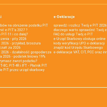
i
e-Deklaracje
bów na obniżenie podatku PIT
sprawdź i rozlicz Twój e PIT 2026
nić e-PIT'a 2027 ?
dlaczego warto sprawdzić Twój e
PIT-11 i co dalej?
FAQ do usługi Twój e-PIT
iczenia - pity 2026
e-Urząd Skarbowy obsługa online
 2026 - przykład, broszura
kody weryfikacji UPO e-deklaracji
czałt za 2026
znajdź kod Urzędu Skarbowego
a 2026 - działalność gospodarcza
e-deklaracje VAT, CIT, PCC oraz in
za 2026 - podatek liniowy 19%
rzymasz zwrot podatku?
IT-8C, PIT-4R i IFT - Płatnik PIT
nie PIT przez urząd skarbowy