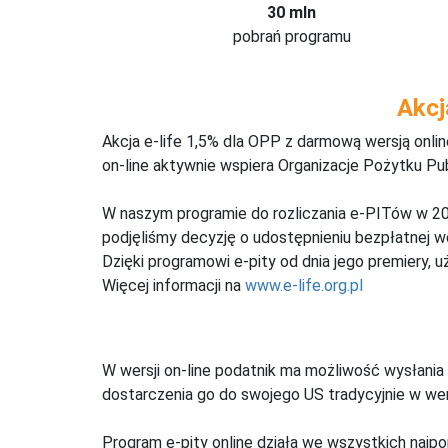
30 mln
pobrań programu
Akcj
Akcja e-life 1,5% dla OPP z darmową wersją onl
on-line aktywnie wspiera Organizacje Pożytku Pu
W naszym programie do rozliczania e-PITów w 20
podjęliśmy decyzję o udostępnieniu bezpłatnej 
Dzięki programowi e-pity od dnia jego premiery, u
Więcej informacji na
www.e-life.org.pl
W wersji on-line podatnik ma możliwość wysłania 
dostarczenia go do swojego US tradycyjnie w wers
Program e-pity online działa we wszystkich najpo