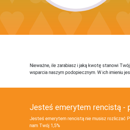
Nieważne, ile zarabiasz i jaką kwotę stanowi Twó
wsparcia naszym podopiecznym. W ich imieniu jes
Jesteś emerytem rencistą - 
Jesteś emerytem rencistą nie musisz rozliczać PI
nam Twój 1,5%