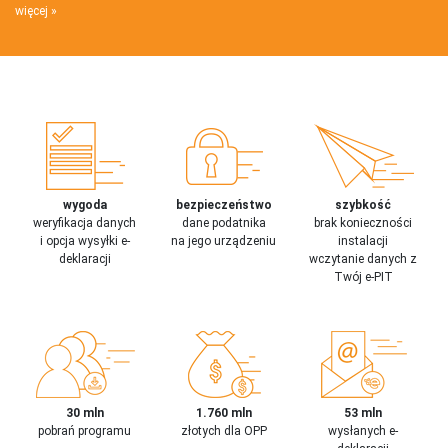
więcej
wygoda
bezpieczeństwo
szybkość
weryfikacja danych
dane podatnika
brak konieczności
i opcja wysyłki e-
na jego urządzeniu
instalacji
deklaracji
wczytanie danych z
Twój e-PIT
30 mln
1.760 mln
53 mln
pobrań programu
złotych dla OPP
wysłanych e-