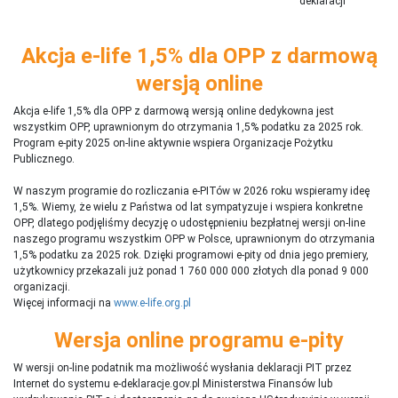
deklaracji
Akcja e-life 1,5% dla OPP z darmową
wersją online
Akcja e-life 1,5% dla OPP z darmową wersją online dedykowna jest
wszystkim OPP, uprawnionym do otrzymania 1,5% podatku za 2025 rok.
Program e-pity 2025 on-line aktywnie wspiera Organizacje Pożytku
Publicznego.
W naszym programie do rozliczania e-PITów w 2026 roku wspieramy ideę
1,5%. Wiemy, że wielu z Państwa od lat sympatyzuje i wspiera konkretne
OPP, dlatego podjęliśmy decyzję o udostępnieniu bezpłatnej wersji on-line
naszego programu wszystkim OPP w Polsce, uprawnionym do otrzymania
1,5% podatku za 2025 rok. Dzięki programowi e-pity od dnia jego premiery,
użytkownicy przekazali już ponad 1 760 000 000 złotych dla ponad 9 000
organizacji.
Więcej informacji na
www.e-life.org.pl
Wersja online programu e-pity
W wersji on-line podatnik ma możliwość wysłania deklaracji PIT przez
Internet do systemu e-deklaracje.gov.pl Ministerstwa Finansów lub