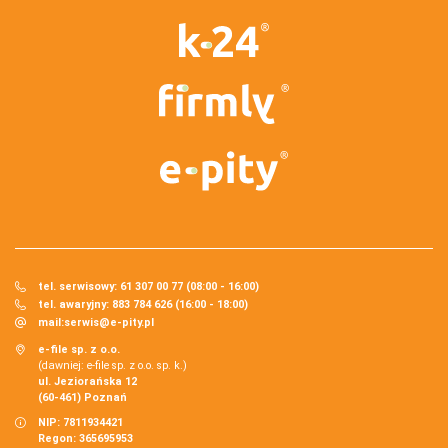
tel. serwisowy: 61 307 00 77 (08:00 - 16:00)
tel. awaryjny: 883 784 626 (16:00 - 18:00)
mail:
serwis@e-pity.pl
e-file sp. z o.o.
(dawniej: e-file sp. z o.o. sp. k.)
ul. Jeziorańska 12
(60-461) Poznań
NIP: 7811934421
Regon: 365695953