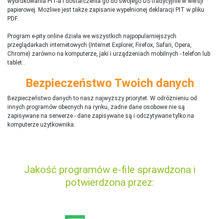
wydrukowania PIT-a i dostarczenia go do swojego US tradycyjnie w wersji
papierowej. Możliwe jest także zapisanie wypełnionej deklaracji PIT w pliku
PDF.
Program e-pity online działa we wszystkich najpopularniejszych
przeglądarkach internetowych (Internet Explorer, Firefox, Safari, Opera,
Chrome) zarówno na komputerze, jaki i urządzeniach mobilnych - telefon lub
tablet..
Bezpieczeństwo Twoich danych
Bezpieczeństwo danych to nasz najwyższy priorytet. W odróżnieniu od
innych programów obecnych na rynku,
ż
adne dane osobowe nie są
zapisywane na serwerze - dane zapisywane są i odczytywane tylko na
komputerze użytkownika.
Jakość programów e-file sprawdzona i
potwierdzona przez: