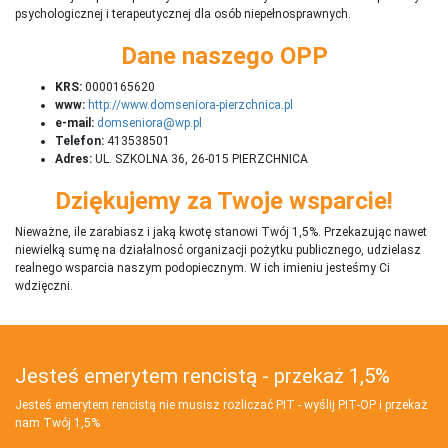
psychologicznej i terapeutycznej dla osób niepełnosprawnych.
Dane naszego OPP
KRS:
0000165620
www:
http://www.domseniora-pierzchnica.pl
e-mail:
domseniora@wp.pl
Telefon:
413538501
Adres:
UL. SZKOLNA 36, 26-015 PIERZCHNICA
Dziękujemy za Twoje wsparcie!
Nieważne, ile zarabiasz i jaką kwotę stanowi Twój 1,5%. Przekazując nawet
niewielką sumę na działalnosć organizacji pożytku publicznego, udzielasz
realnego wsparcia naszym podopiecznym. W ich imieniu jesteśmy Ci
wdzięczni.
Jesteś emerytem rencistą - przekaż 1,5%
Jesteś emerytem rencistą nie musisz rozliczać PIT - wyślij PIT‑OP i przekaż
nam Twój 1,5%