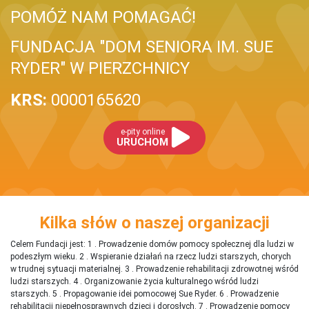
POMÓŻ NAM POMAGAĆ!
FUNDACJA "DOM SENIORA IM. SUE
RYDER" W PIERZCHNICY
KRS:
0000165620
e-pity online
URUCHOM
Kilka słów o naszej organizacji
Celem Fundacji jest: 1 . Prowadzenie domów pomocy społecznej dla ludzi w
podeszłym wieku. 2 . Wspieranie działań na rzecz ludzi starszych, chorych
w trudnej sytuacji materialnej. 3 . Prowadzenie rehabilitacji zdrowotnej wśród
ludzi starszych. 4 . Organizowanie życia kulturalnego wśród ludzi
starszych. 5 . Propagowanie idei pomocowej Sue Ryder. 6 . Prowadzenie
rehabilitacji niepełnosprawnych dzieci i dorosłych. 7 . Prowadzenie pomocy