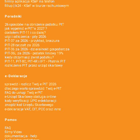
firmly aplikacja KSeF na telefon
fillup | k24 - KSeF w biurze rachunkowym
Poradniki
26 sposobów na obniżenie podatku PIT
jak wypełnić e-PIT'a 2027 ?
dostałem PIT-11 i co dalej?
ulgi i odliczenia - pity 2026
PIT-37 za 2026 - przykład, broszura
PIT-28 ryczałt za 2026
PIT-36 za 2026 - działalność gospodarcza
PIT-36L za 2026 - podatek liniowy 19%
kiedy otrzymasz zwrot podatku?
PIT-11, PIT-8C, PIT-4R i IFT - Płatnik PIT
rozliczenie PIT przez urząd skarbowy
e-Deklaracje
sprawdź i rozlicz Twój e PIT 2026
dlaczego warto sprawdzić Twój e-PIT
FAQ do usługi Twój e-PIT
e-Urząd Skarbowy obsługa online
kody weryfikacji UPO e-deklaracji
znajdź kod Urzędu Skarbowego
e-deklaracje VAT, CIT, PCC oraz inne
Pomoc
FAQ
filmy Video
dokumentacja - help