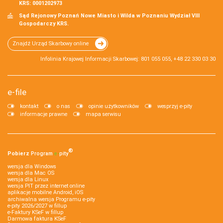
KRS: 0001202973
Sąd Rejonowy Poznań Nowe Miasto i Wilda w Poznaniu Wydział VIII
Gospodarczy KRS.
Znajdź Urząd Skarbowy online
Infolinia Krajowej Informacji Skarbowej: 801 055 055, +48 22 330 03 30
e-file
kontakt
o nas
opinie użytkowników
wesprzyj e-pity
informacje prawne
mapa serwisu
®
Pobierz
Program
e‑
pity
wersja dla Windows
wersja dla Mac OS
wersja dla Linux
wersja PIT przez internet online
aplikacje mobilne Android, iOS
archiwalna wersja Programu e-pity
e-pity 2026/2027 w fillup
e‑Faktury KSeF w fillup
Darmowa faktura KSeF