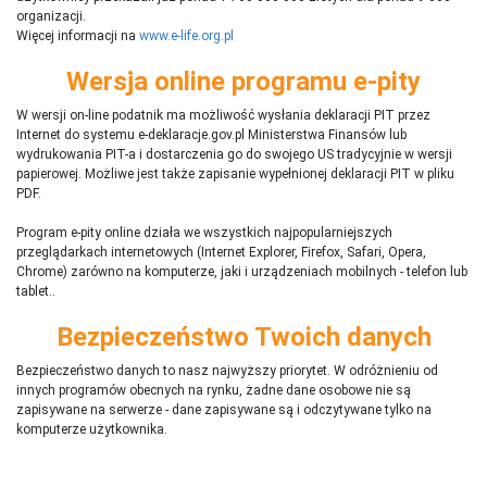
organizacji.
Więcej informacji na
www.e-life.org.pl
Wersja online programu e-pity
W wersji on-line podatnik ma możliwość wysłania deklaracji PIT przez
Internet do systemu e-deklaracje.gov.pl Ministerstwa Finansów lub
wydrukowania PIT-a i dostarczenia go do swojego US tradycyjnie w wersji
papierowej. Możliwe jest także zapisanie wypełnionej deklaracji PIT w pliku
PDF.
Program e-pity online działa we wszystkich najpopularniejszych
przeglądarkach internetowych (Internet Explorer, Firefox, Safari, Opera,
Chrome) zarówno na komputerze, jaki i urządzeniach mobilnych - telefon lub
tablet..
Bezpieczeństwo Twoich danych
Bezpieczeństwo danych to nasz najwyższy priorytet. W odróżnieniu od
innych programów obecnych na rynku,
ż
adne dane osobowe nie są
zapisywane na serwerze - dane zapisywane są i odczytywane tylko na
komputerze użytkownika.