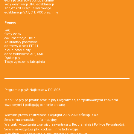
e-Urząd Skarbowy obsługa online
kody weryfikacji UPO e-deklaracji
znajdź kod Urzędu Skarbowego
e-deklaracje VAT, CIT, PCC oraz inne
Pomoc
FAQ
filmy Video
dokumentacja - help
kalkulatory podatkowe
darmowy e-book PIT-11
aktualności e-pity
dane techniczne API, XML
Dysk e-pity
Twoje zgłoszenie lub opinia
Program e-pity® Najlepsze w POLSCE.
Marki: "e-pity po prostu" oraz "e-pity Program" są zarejestrowanymi znakami
towarowymi i podlegają ochronie prawnej.
Wszelkie prawa zastrzeżone. Copyright 2009-2026
e-file sp. z o.o.
Serwis ma charakter informacyjny.
Warunki korzystania z serwisu zawarte są w
Regulaminie
i
Polityce Prywatności
.
Serwis wykorzystuje
pliki cookies i inne technologie
.