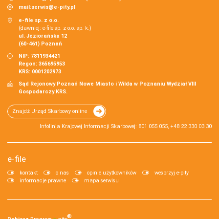
mail:
serwis@e-pity.pl
e-file sp. z o.o.
(dawniej: e-file sp. z o.o. sp. k.)
ul. Jeziorańska 12
(60-461) Poznań
NIP: 7811934421
Regon: 365695953
KRS: 0001202973
Sąd Rejonowy Poznań Nowe Miasto i Wilda w Poznaniu Wydział VIII
Gospodarczy KRS.
Znajdź Urząd Skarbowy online
Infolinia Krajowej Informacji Skarbowej: 801 055 055, +48 22 330 03 30
e-file
kontakt
o nas
opinie użytkowników
wesprzyj e-pity
informacje prawne
mapa serwisu
®