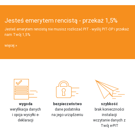
Jesteś emerytem rencistą - przekaż 1,5%
Jesteś emerytem rencistą nie musisz rozliczać PIT - wyślij PIT‑OP i przekaż
nam Twój 1,5%
więcej
wygoda
bezpieczeństwo
szybkość
weryfikacja danych
dane podatnika
brak konieczności
i opcja wysyłki e-
na jego urządzeniu
instalacji
deklaracji
wczytanie danych z
Twój e-PIT