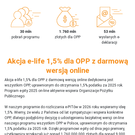
30 mln
1.760 mln
53 mln
pobrań programu
złotych dla OPP
wysłanych e-
deklaracji
Akcja e-life 1,5% dla OPP z darmową
wersją online
Akcja e-life 1,5% dla OPP z darmową wersją online dedykowna jest
wszystkim OPP, uprawnionym do otrzymania 1,5% podatku za 2025 rok.
Program e-pity 2025 on-line aktywnie wspiera Organizacje Pożytku
Publicznego.
W naszym programie do rozliczania e-PITów w 2026 roku wspieramy ideę
1,5%. Wiemy, że wielu z Państwa od lat sympatyzuje i wspiera konkretne
OPP, dlatego podjęliśmy decyzję o udostępnieniu bezpłatnej wersji on-line
naszego programu wszystkim OPP w Polsce, uprawnionym do otrzymania
1,5% podatku za 2025 rok. Dzięki programowi e-pity od dnia jego premiery,
użytkownicy przekazali już ponad 1 760 000 000 złotych dla ponad 9 000