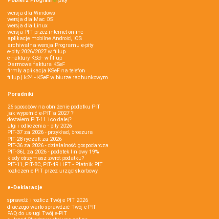
Pobierz
Program
e‑
pity
wersja dla Windows
wersja dla Mac OS
wersja dla Linux
wersja PIT przez internet online
aplikacje mobilne Android, iOS
archiwalna wersja Programu e-pity
e-pity 2026/2027 w fillup
e‑Faktury KSeF w fillup
Darmowa faktura KSeF
firmly aplikacja KSeF na telefon
fillup | k24 - KSeF w biurze rachunkowym
Poradniki
26 sposobów na obniżenie podatku PIT
jak wypełnić e-PIT'a 2027 ?
dostałem PIT-11 i co dalej?
ulgi i odliczenia - pity 2026
PIT-37 za 2026 - przykład, broszura
PIT-28 ryczałt za 2026
PIT-36 za 2026 - działalność gospodarcza
PIT-36L za 2026 - podatek liniowy 19%
kiedy otrzymasz zwrot podatku?
PIT-11, PIT-8C, PIT-4R i IFT - Płatnik PIT
rozliczenie PIT przez urząd skarbowy
e-Deklaracje
sprawdź i rozlicz Twój e PIT 2026
dlaczego warto sprawdzić Twój e-PIT
FAQ do usługi Twój e-PIT