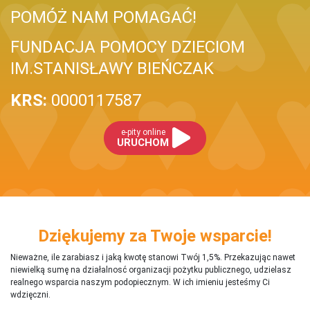
POMÓŻ NAM POMAGAĆ!
FUNDACJA POMOCY DZIECIOM
IM.STANISŁAWY BIEŃCZAK
KRS:
0000117587
e-pity online
URUCHOM
Dziękujemy za Twoje wsparcie!
Nieważne, ile zarabiasz i jaką kwotę stanowi Twój 1,5%. Przekazując nawet
niewielką sumę na działalnosć organizacji pożytku publicznego, udzielasz
realnego wsparcia naszym podopiecznym. W ich imieniu jesteśmy Ci
wdzięczni.