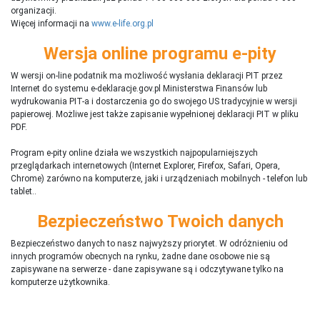
organizacji.
Więcej informacji na
www.e-life.org.pl
Wersja online programu e-pity
W wersji on-line podatnik ma możliwość wysłania deklaracji PIT przez
Internet do systemu e-deklaracje.gov.pl Ministerstwa Finansów lub
wydrukowania PIT-a i dostarczenia go do swojego US tradycyjnie w wersji
papierowej. Możliwe jest także zapisanie wypełnionej deklaracji PIT w pliku
PDF.
Program e-pity online działa we wszystkich najpopularniejszych
przeglądarkach internetowych (Internet Explorer, Firefox, Safari, Opera,
Chrome) zarówno na komputerze, jaki i urządzeniach mobilnych - telefon lub
tablet..
Bezpieczeństwo Twoich danych
Bezpieczeństwo danych to nasz najwyższy priorytet. W odróżnieniu od
innych programów obecnych na rynku,
ż
adne dane osobowe nie są
zapisywane na serwerze - dane zapisywane są i odczytywane tylko na
komputerze użytkownika.