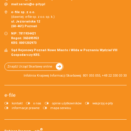
mail:
serwis@e-pity.pl
e-file sp. z o.o.
(dawniej: e-file sp. z o.o. sp. k.)
ul. Jeziorańska 12
(60-461) Poznań
NIP: 7811934421
Regon: 365695953
KRS: 0001202973
Sąd Rejonowy Poznań Nowe Miasto i Wilda w Poznaniu Wydział VIII
Gospodarczy KRS.
Znajdź Urząd Skarbowy online
Infolinia Krajowej Informacji Skarbowej: 801 055 055, +48 22 330 03 30
e-file
kontakt
o nas
opinie użytkowników
wesprzyj e-pity
informacje prawne
mapa serwisu
®