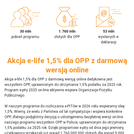
30 mln
1.760 mln
53 mln
pobrań programu
złotych dla OPP
wysłanych e-
deklaracji
Akcja e-life 1,5% dla OPP z darmową
wersją online
Akcja e-life 1,5% dla OPP z darmową wersją online dedykowna jest
wszystkim OPP, uprawnionym do otrzymania 1,5% podatku za 2025 rok.
Program e-pity 2025 on-line aktywnie wspiera Organizacje Pożytku
Publicznego.
W naszym programie do rozliczania e-PITów w 2026 roku wspieramy ideę
1,5%. Wiemy, że wielu z Państwa od lat sympatyzuje i wspiera konkretne
OPP, dlatego podjęliśmy decyzję o udostępnieniu bezpłatnej wersji on-line
naszego programu wszystkim OPP w Polsce, uprawnionym do otrzymania
1,5% podatku za 2025 rok. Dzięki programowi e-pity od dnia jego premiery,
użytkownicy przekazali już ponad 1 760 000 000 złotych dla ponad 9 000