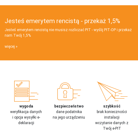
Jesteś emerytem rencistą - przekaż 1,5%
Jesteś emerytem rencistą nie musisz rozliczać PIT - wyślij PIT‑OP i przekaż
nam Twój 1,5%
więcej
wygoda
bezpieczeństwo
szybkość
weryfikacja danych
dane podatnika
brak konieczności
i opcja wysyłki e-
na jego urządzeniu
instalacji
deklaracji
wczytanie danych z
Twój e-PIT