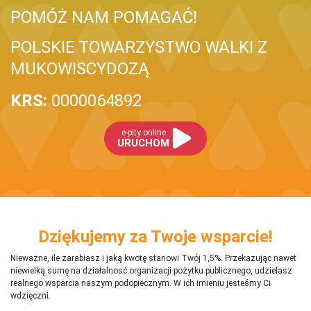
POMÓŻ NAM POMAGAĆ!
POLSKIE TOWARZYSTWO WALKI Z
MUKOWISCYDOZĄ
KRS:
0000064892
e-pity online
URUCHOM
Dziękujemy za Twoje wsparcie!
Nieważne, ile zarabiasz i jaką kwotę stanowi Twój 1,5%. Przekazując nawet
niewielką sumę na działalnosć organizacji pożytku publicznego, udzielasz
realnego wsparcia naszym podopiecznym. W ich imieniu jesteśmy Ci
wdzięczni.