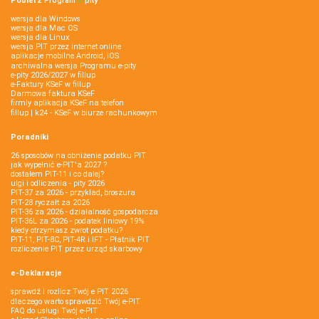
Pobierz
Program
e‑
pity
wersja dla Windows
wersja dla Mac OS
wersja dla Linux
wersja PIT przez internet online
aplikacje mobilne Android, iOS
archiwalna wersja Programu e-pity
e-pity 2026/2027 w fillup
e‑Faktury KSeF w fillup
Darmowa faktura KSeF
firmly aplikacja KSeF na telefon
fillup | k24 - KSeF w biurze rachunkowym
Poradniki
26 sposobów na obniżenie podatku PIT
jak wypełnić e-PIT'a 2027 ?
dostałem PIT-11 i co dalej?
ulgi i odliczenia - pity 2026
PIT-37 za 2026 - przykład, broszura
PIT-28 ryczałt za 2026
PIT-36 za 2026 - działalność gospodarcza
PIT-36L za 2026 - podatek liniowy 19%
kiedy otrzymasz zwrot podatku?
PIT-11, PIT-8C, PIT-4R i IFT - Płatnik PIT
rozliczenie PIT przez urząd skarbowy
e-Deklaracje
sprawdź i rozlicz Twój e PIT 2026
dlaczego warto sprawdzić Twój e-PIT
FAQ do usługi Twój e-PIT