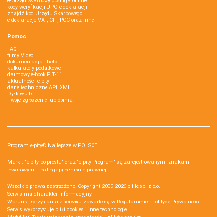
e-Urząd Skarbowy obsługa online
kody weryfikacji UPO e-deklaracji
znajdź kod Urzędu Skarbowego
e-deklaracje VAT, CIT, PCC oraz inne
Pomoc
FAQ
filmy Video
dokumentacja - help
kalkulatory podatkowe
darmowy e-book PIT-11
aktualności e-pity
dane techniczne API, XML
Dysk e-pity
Twoje zgłoszenie lub opinia
Program e-pity® Najlepsze w POLSCE.
Marki: "e-pity po prostu" oraz "e-pity Program" są zarejestrowanymi znakami
towarowymi i podlegają ochronie prawnej.
Wszelkie prawa zastrzeżone. Copyright 2009-2026
e-file sp. z o.o.
Serwis ma charakter informacyjny.
Warunki korzystania z serwisu zawarte są w
Regulaminie
i
Polityce Prywatności
.
Serwis wykorzystuje
pliki cookies i inne technologie
.