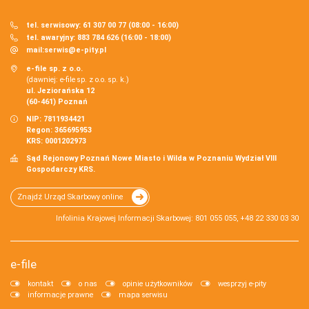
tel. serwisowy: 61 307 00 77 (08:00 - 16:00)
tel. awaryjny: 883 784 626 (16:00 - 18:00)
mail:
serwis@e-pity.pl
e-file sp. z o.o.
(dawniej: e-file sp. z o.o. sp. k.)
ul. Jeziorańska 12
(60-461) Poznań
NIP: 7811934421
Regon: 365695953
KRS: 0001202973
Sąd Rejonowy Poznań Nowe Miasto i Wilda w Poznaniu Wydział VIII
Gospodarczy KRS.
Znajdź Urząd Skarbowy online
Infolinia Krajowej Informacji Skarbowej: 801 055 055, +48 22 330 03 30
e-file
kontakt
o nas
opinie użytkowników
wesprzyj e-pity
informacje prawne
mapa serwisu