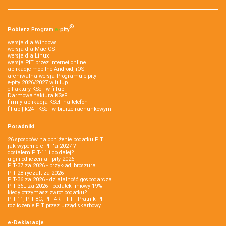
®
Pobierz
Program
e‑
pity
wersja dla Windows
wersja dla Mac OS
wersja dla Linux
wersja PIT przez internet online
aplikacje mobilne Android, iOS
archiwalna wersja Programu e-pity
e-pity 2026/2027 w fillup
e‑Faktury KSeF w fillup
Darmowa faktura KSeF
firmly aplikacja KSeF na telefon
fillup | k24 - KSeF w biurze rachunkowym
Poradniki
26 sposobów na obniżenie podatku PIT
jak wypełnić e-PIT'a 2027 ?
dostałem PIT-11 i co dalej?
ulgi i odliczenia - pity 2026
PIT-37 za 2026 - przykład, broszura
PIT-28 ryczałt za 2026
PIT-36 za 2026 - działalność gospodarcza
PIT-36L za 2026 - podatek liniowy 19%
kiedy otrzymasz zwrot podatku?
PIT-11, PIT-8C, PIT-4R i IFT - Płatnik PIT
rozliczenie PIT przez urząd skarbowy
e-Deklaracje