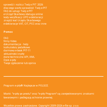
sprawdź i rozlicz Twój e PIT 2026
dlaczego warto sprawdzić Twój e-PIT
FAQ do usługi Twój e-PIT
e-Urząd Skarbowy obsługa online
kody weryfikacji UPO e-deklaracji
znajdź kod Urzędu Skarbowego
e-deklaracje VAT, CIT, PCC oraz inne
Pomoc
FAQ
filmy Video
dokumentacja - help
kalkulatory podatkowe
darmowy e-book PIT-11
aktualności e-pity
dane techniczne API, XML
Dysk e-pity
Twoje zgłoszenie lub opinia
Program e-pity® Najlepsze w POLSCE.
Marki: "e-pity po prostu" oraz "e-pity Program" są zarejestrowanymi znakami
towarowymi i podlegają ochronie prawnej.
Wszelkie prawa zastrzeżone. Copyright 2009-2026
e-file sp. z o.o.