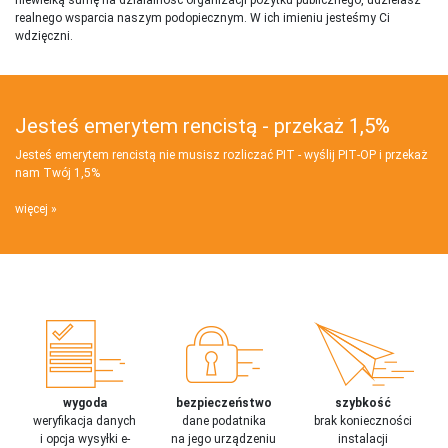
realnego wsparcia naszym podopiecznym. W ich imieniu jesteśmy Ci
wdzięczni.
Jesteś emerytem rencistą - przekaż 1,5%
Jesteś emerytem rencistą nie musisz rozliczać PIT - wyślij PIT‑OP i przekaż
nam Twój 1,5%
więcej
wygoda
bezpieczeństwo
szybkość
weryfikacja danych
dane podatnika
brak konieczności
i opcja wysyłki e-
na jego urządzeniu
instalacji