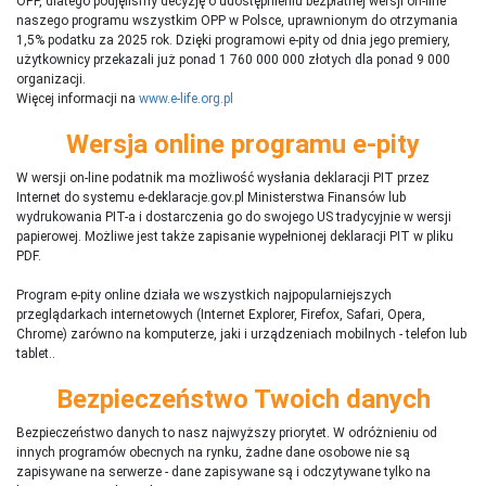
OPP, dlatego podjęliśmy decyzję o udostępnieniu bezpłatnej wersji on-line
naszego programu wszystkim OPP w Polsce, uprawnionym do otrzymania
1,5% podatku za 2025 rok. Dzięki programowi e-pity od dnia jego premiery,
użytkownicy przekazali już ponad 1 760 000 000 złotych dla ponad 9 000
organizacji.
Więcej informacji na
www.e-life.org.pl
Wersja online programu e-pity
W wersji on-line podatnik ma możliwość wysłania deklaracji PIT przez
Internet do systemu e-deklaracje.gov.pl Ministerstwa Finansów lub
wydrukowania PIT-a i dostarczenia go do swojego US tradycyjnie w wersji
papierowej. Możliwe jest także zapisanie wypełnionej deklaracji PIT w pliku
PDF.
Program e-pity online działa we wszystkich najpopularniejszych
przeglądarkach internetowych (Internet Explorer, Firefox, Safari, Opera,
Chrome) zarówno na komputerze, jaki i urządzeniach mobilnych - telefon lub
tablet..
Bezpieczeństwo Twoich danych
Bezpieczeństwo danych to nasz najwyższy priorytet. W odróżnieniu od
innych programów obecnych na rynku,
ż
adne dane osobowe nie są
zapisywane na serwerze - dane zapisywane są i odczytywane tylko na