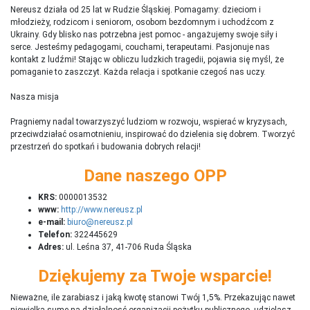
Nereusz działa od 25 lat w Rudzie Śląskiej. Pomagamy: dzieciom i
młodzieży, rodzicom i seniorom, osobom bezdomnym i uchodźcom z
Ukrainy. Gdy blisko nas potrzebna jest pomoc - angażujemy swoje siły i
serce. Jesteśmy pedagogami, couchami, terapeutami. Pasjonuje nas
kontakt z ludźmi! Stając w obliczu ludzkich tragedii, pojawia się myśl, że
pomaganie to zaszczyt. Każda relacja i spotkanie czegoś nas uczy.
Nasza misja
Pragniemy nadal towarzyszyć ludziom w rozwoju, wspierać w kryzysach,
przeciwdziałać osamotnieniu, inspirować do dzielenia się dobrem. Tworzyć
przestrzeń do spotkań i budowania dobrych relacji!
Dane naszego OPP
KRS:
0000013532
www:
http://www.nereusz.pl
e-mail:
biuro@nereusz.pl
Telefon:
322445629
Adres:
ul. Leśna 37, 41-706 Ruda Śląska
Dziękujemy za Twoje wsparcie!
Nieważne, ile zarabiasz i jaką kwotę stanowi Twój 1,5%. Przekazując nawet
niewielką sumę na działalnosć organizacji pożytku publicznego, udzielasz