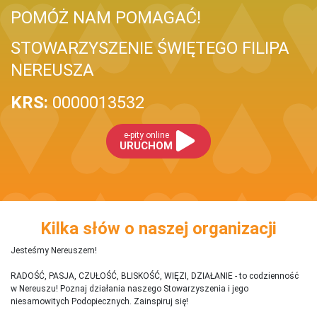
POMÓŻ NAM POMAGAĆ!
STOWARZYSZENIE ŚWIĘTEGO FILIPA
NEREUSZA
KRS:
0000013532
e-pity online
URUCHOM
Kilka słów o naszej organizacji
Jesteśmy Nereuszem!
RADOŚĆ, PASJA, CZUŁOŚĆ, BLISKOŚĆ, WIĘZI, DZIAŁANIE - to codzienność
w Nereuszu! Poznaj działania naszego Stowarzyszenia i jego
niesamowitych Podopiecznych. Zainspiruj się!