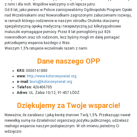
z nimi i dla nich. Wspólnie walczymy o ich lepsze jutro.
Od 8 lat, jako pierwsi w Polsce zainicjowaliśmy Ogólnopolski Program Opieki
nad Wcześniakami oraz Noworodkami zagrożonymi zaburzeniami rozwoju,
w ramach którego codziennie w naszym ośrodku Otulinka otaczamy
specjalistyczną opieką medyczną i terapeutyczną już kilkutygodniowe
maluszki wymagające pomocy. Przez 8 lat pomogliśmy już 826
noworodkom oraz ich rodzinom, lecz byśmy mogli im dalej pomagać
potrzebujemy wsparcia każdego z Was.
Waszym 1,5% ratujecie wcześniaki razem z nami.
Dane naszego OPP
KRS:
0000161880
www:
http://www.kolorowyswiat.org
e-mail:
biuro@kolorowyswiat.org
Telefon:
426406705
Adres:
UL. Żabia 10/12, 91-457 ŁÓDŹ
Dziękujemy za Twoje wsparcie!
Nieważne, ile zarabiasz i jaką kwotę stanowi Twój 1,5%. Przekazując nawet
niewielką sumę na działalnosć organizacji pożytku publicznego, udzielasz
realnego wsparcia naszym podopiecznym. W ich imieniu jesteśmy Ci
wdzięczni.