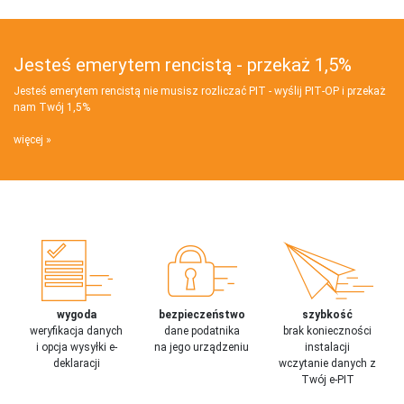
Jesteś emerytem rencistą - przekaż 1,5%
Jesteś emerytem rencistą nie musisz rozliczać PIT - wyślij PIT‑OP i przekaż
nam Twój 1,5%
więcej
wygoda
bezpieczeństwo
szybkość
weryfikacja danych
dane podatnika
brak konieczności
i opcja wysyłki e-
na jego urządzeniu
instalacji
deklaracji
wczytanie danych z
Twój e-PIT