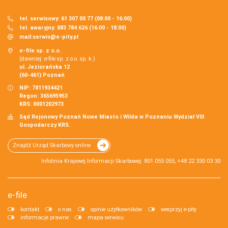
tel. serwisowy: 61 307 00 77 (08:00 - 16:00)
tel. awaryjny: 883 784 626 (16:00 - 18:00)
mail:
serwis@e-pity.pl
e-file sp. z o.o.
(dawniej: e-file sp. z o.o. sp. k.)
ul. Jeziorańska 12
(60-461) Poznań
NIP: 7811934421
Regon: 365695953
KRS: 0001202973
Sąd Rejonowy Poznań Nowe Miasto i Wilda w Poznaniu Wydział VIII
Gospodarczy KRS.
Znajdź Urząd Skarbowy online
Infolinia Krajowej Informacji Skarbowej: 801 055 055, +48 22 330 03 30
e-file
kontakt
o nas
opinie użytkowników
wesprzyj e-pity
informacje prawne
mapa serwisu