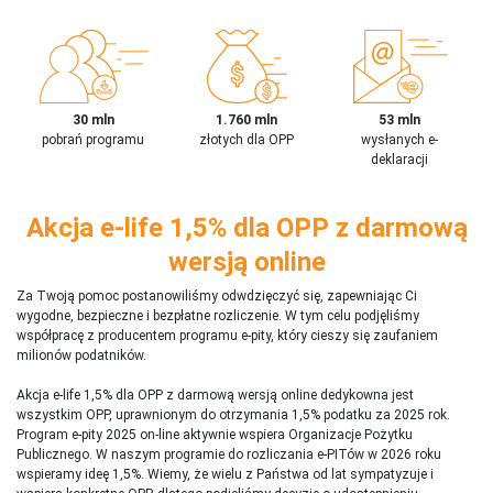
30 mln
1.760 mln
53 mln
pobrań programu
złotych dla OPP
wysłanych e-
deklaracji
Akcja e-life 1,5% dla OPP z darmową
wersją online
Za Twoją pomoc postanowiliśmy odwdzięczyć się, zapewniając Ci
wygodne, bezpieczne i bezpłatne rozliczenie. W tym celu podjęliśmy
współpracę z producentem programu e-pity, który cieszy się zaufaniem
milionów podatników.
Akcja e-life 1,5% dla OPP z darmową wersją online dedykowna jest
wszystkim OPP, uprawnionym do otrzymania 1,5% podatku za 2025 rok.
Program e-pity 2025 on-line aktywnie wspiera Organizacje Pożytku
Publicznego. W naszym programie do rozliczania e-PITów w 2026 roku
wspieramy ideę 1,5%. Wiemy, że wielu z Państwa od lat sympatyzuje i