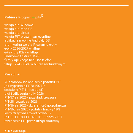
®
Pobierz
Program
e‑
pity
wersja dla Windows
wersja dla Mac OS
wersja dla Linux
wersja PIT przez internet online
aplikacje mobilne Android, iOS
archiwalna wersja Programu e-pity
e-pity 2026/2027 w fillup
e‑Faktury KSeF w fillup
Darmowa faktura KSeF
firmly aplikacja KSeF na telefon
fillup | k24 - KSeF w biurze rachunkowym
Poradniki
26 sposobów na obniżenie podatku PIT
jak wypełnić e-PIT'a 2027 ?
dostałem PIT-11 i co dalej?
ulgi i odliczenia - pity 2026
PIT-37 za 2026 - przykład, broszura
PIT-28 ryczałt za 2026
PIT-36 za 2026 - działalność gospodarcza
PIT-36L za 2026 - podatek liniowy 19%
kiedy otrzymasz zwrot podatku?
PIT-11, PIT-8C, PIT-4R i IFT - Płatnik PIT
rozliczenie PIT przez urząd skarbowy
e-Deklaracje