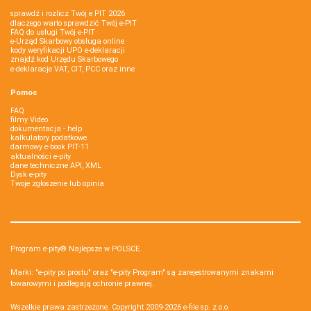
sprawdź i rozlicz Twój e PIT 2026
dlaczego warto sprawdzić Twój e-PIT
FAQ do usługi Twój e-PIT
e-Urząd Skarbowy obsługa online
kody weryfikacji UPO e-deklaracji
znajdź kod Urzędu Skarbowego
e-deklaracje VAT, CIT, PCC oraz inne
Pomoc
FAQ
filmy Video
dokumentacja - help
kalkulatory podatkowe
darmowy e-book PIT-11
aktualności e-pity
dane techniczne API, XML
Dysk e-pity
Twoje zgłoszenie lub opinia
Program e-pity® Najlepsze w POLSCE.
Marki: "e-pity po prostu" oraz "e-pity Program" są zarejestrowanymi znakami
towarowymi i podlegają ochronie prawnej.
Wszelkie prawa zastrzeżone. Copyright 2009-2026
e-file sp. z o.o.