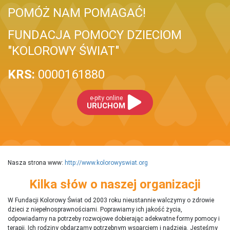
POMÓŻ NAM POMAGAĆ!
FUNDACJA POMOCY DZIECIOM
"KOLOROWY ŚWIAT"
KRS:
0000161880
e-pity online
URUCHOM
Nasza strona www:
http://www.kolorowyswiat.org
Kilka słów o naszej organizacji
W Fundacji Kolorowy Świat od 2003 roku nieustannie walczymy o zdrowie
dzieci z niepełnosprawnościami. Poprawiamy ich jakość życia,
odpowiadamy na potrzeby rozwojowe dobierając adekwatne formy pomocy i
terapii. Ich rodziny obdarzamy potrzebnym wsparciem i nadzieją. Jesteśmy