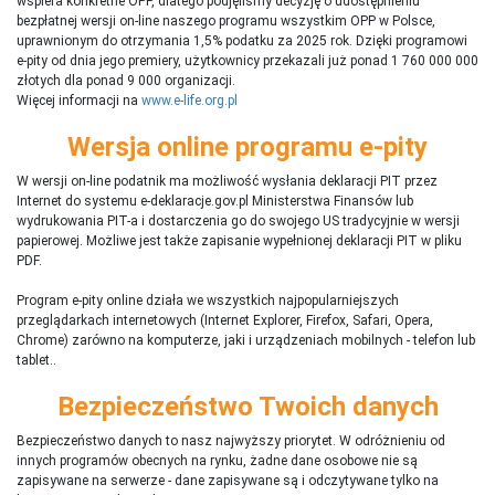
wspiera konkretne OPP, dlatego podjęliśmy decyzję o udostępnieniu
bezpłatnej wersji on-line naszego programu wszystkim OPP w Polsce,
uprawnionym do otrzymania 1,5% podatku za 2025 rok. Dzięki programowi
e-pity od dnia jego premiery, użytkownicy przekazali już ponad 1 760 000 000
złotych dla ponad 9 000 organizacji.
Więcej informacji na
www.e-life.org.pl
Wersja online programu e-pity
W wersji on-line podatnik ma możliwość wysłania deklaracji PIT przez
Internet do systemu e-deklaracje.gov.pl Ministerstwa Finansów lub
wydrukowania PIT-a i dostarczenia go do swojego US tradycyjnie w wersji
papierowej. Możliwe jest także zapisanie wypełnionej deklaracji PIT w pliku
PDF.
Program e-pity online działa we wszystkich najpopularniejszych
przeglądarkach internetowych (Internet Explorer, Firefox, Safari, Opera,
Chrome) zarówno na komputerze, jaki i urządzeniach mobilnych - telefon lub
tablet..
Bezpieczeństwo Twoich danych
Bezpieczeństwo danych to nasz najwyższy priorytet. W odróżnieniu od
innych programów obecnych na rynku,
ż
adne dane osobowe nie są
zapisywane na serwerze - dane zapisywane są i odczytywane tylko na