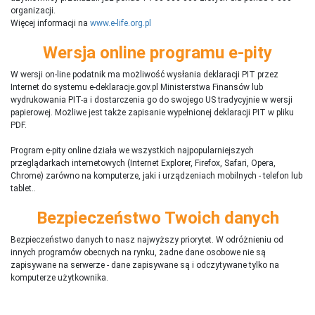
organizacji.
Więcej informacji na
www.e-life.org.pl
Wersja online programu e-pity
W wersji on-line podatnik ma możliwość wysłania deklaracji PIT przez
Internet do systemu e-deklaracje.gov.pl Ministerstwa Finansów lub
wydrukowania PIT-a i dostarczenia go do swojego US tradycyjnie w wersji
papierowej. Możliwe jest także zapisanie wypełnionej deklaracji PIT w pliku
PDF.
Program e-pity online działa we wszystkich najpopularniejszych
przeglądarkach internetowych (Internet Explorer, Firefox, Safari, Opera,
Chrome) zarówno na komputerze, jaki i urządzeniach mobilnych - telefon lub
tablet..
Bezpieczeństwo Twoich danych
Bezpieczeństwo danych to nasz najwyższy priorytet. W odróżnieniu od
innych programów obecnych na rynku,
ż
adne dane osobowe nie są
zapisywane na serwerze - dane zapisywane są i odczytywane tylko na
komputerze użytkownika.