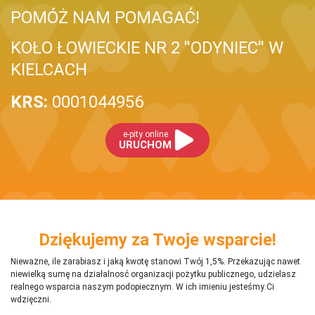
POMÓŻ NAM POMAGAĆ!
KOŁO ŁOWIECKIE NR 2 ''ODYNIEC'' W
KIELCACH
KRS:
0001044956
e-pity online
URUCHOM
Dziękujemy za Twoje wsparcie!
Nieważne, ile zarabiasz i jaką kwotę stanowi Twój 1,5%. Przekazując nawet
niewielką sumę na działalnosć organizacji pożytku publicznego, udzielasz
realnego wsparcia naszym podopiecznym. W ich imieniu jesteśmy Ci
wdzięczni.