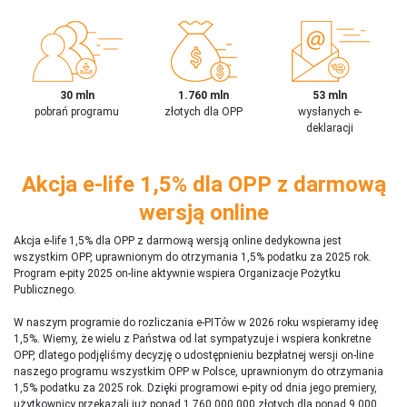
30 mln
1.760 mln
53 mln
pobrań programu
złotych dla OPP
wysłanych e-
deklaracji
Akcja e-life 1,5% dla OPP z darmową
wersją online
Akcja e-life 1,5% dla OPP z darmową wersją online dedykowna jest
wszystkim OPP, uprawnionym do otrzymania 1,5% podatku za 2025 rok.
Program e-pity 2025 on-line aktywnie wspiera Organizacje Pożytku
Publicznego.
W naszym programie do rozliczania e-PITów w 2026 roku wspieramy ideę
1,5%. Wiemy, że wielu z Państwa od lat sympatyzuje i wspiera konkretne
OPP, dlatego podjęliśmy decyzję o udostępnieniu bezpłatnej wersji on-line
naszego programu wszystkim OPP w Polsce, uprawnionym do otrzymania
1,5% podatku za 2025 rok. Dzięki programowi e-pity od dnia jego premiery,
użytkownicy przekazali już ponad 1 760 000 000 złotych dla ponad 9 000