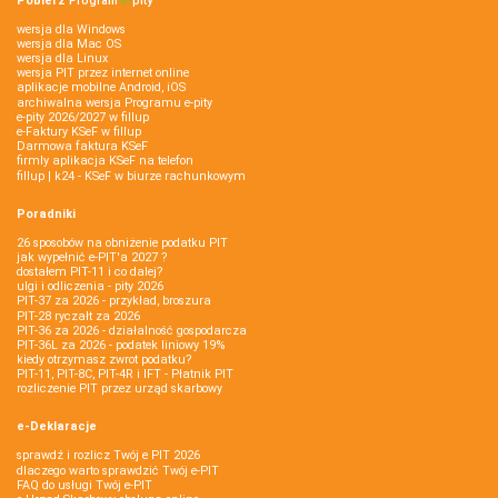
Pobierz
Program
e‑
pity
wersja dla Windows
wersja dla Mac OS
wersja dla Linux
wersja PIT przez internet online
aplikacje mobilne Android, iOS
archiwalna wersja Programu e-pity
e-pity 2026/2027 w fillup
e‑Faktury KSeF w fillup
Darmowa faktura KSeF
firmly aplikacja KSeF na telefon
fillup | k24 - KSeF w biurze rachunkowym
Poradniki
26 sposobów na obniżenie podatku PIT
jak wypełnić e-PIT'a 2027 ?
dostałem PIT-11 i co dalej?
ulgi i odliczenia - pity 2026
PIT-37 za 2026 - przykład, broszura
PIT-28 ryczałt za 2026
PIT-36 za 2026 - działalność gospodarcza
PIT-36L za 2026 - podatek liniowy 19%
kiedy otrzymasz zwrot podatku?
PIT-11, PIT-8C, PIT-4R i IFT - Płatnik PIT
rozliczenie PIT przez urząd skarbowy
e-Deklaracje
sprawdź i rozlicz Twój e PIT 2026
dlaczego warto sprawdzić Twój e-PIT
FAQ do usługi Twój e-PIT