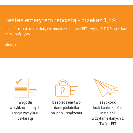
Jesteś emerytem rencistą - przekaż 1,5%
Jesteś emerytem rencistą nie musisz rozliczać PIT - wyślij PIT‑OP i przekaż
nam Twój 1,5%
więcej
wygoda
bezpieczeństwo
szybkość
weryfikacja danych
dane podatnika
brak konieczności
i opcja wysyłki e-
na jego urządzeniu
instalacji
deklaracji
wczytanie danych z
Twój e-PIT