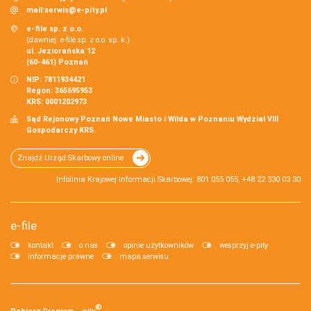
mail:
serwis@e-pity.pl
e-file sp. z o.o.
(dawniej: e-file sp. z o.o. sp. k.)
ul. Jeziorańska 12
(60-461) Poznań
NIP: 7811934421
Regon: 365695953
KRS: 0001202973
Sąd Rejonowy Poznań Nowe Miasto i Wilda w Poznaniu Wydział VIII
Gospodarczy KRS.
Znajdź Urząd Skarbowy online
Infolinia Krajowej Informacji Skarbowej: 801 055 055, +48 22 330 03 30
e-file
kontakt
o nas
opinie użytkowników
wesprzyj e-pity
informacje prawne
mapa serwisu
®