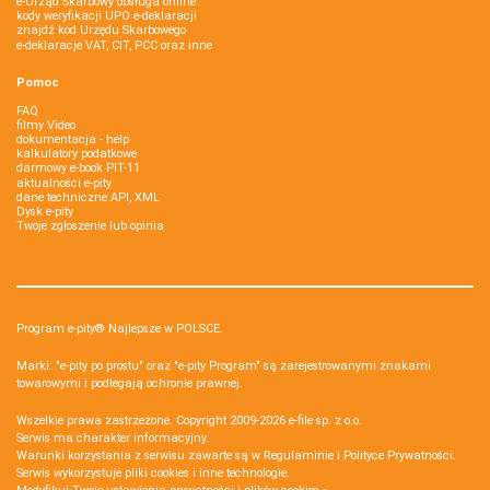
e-Urząd Skarbowy obsługa online
kody weryfikacji UPO e-deklaracji
znajdź kod Urzędu Skarbowego
e-deklaracje VAT, CIT, PCC oraz inne
Pomoc
FAQ
filmy Video
dokumentacja - help
kalkulatory podatkowe
darmowy e-book PIT-11
aktualności e-pity
dane techniczne API, XML
Dysk e-pity
Twoje zgłoszenie lub opinia
Program e-pity® Najlepsze w POLSCE.
Marki: "e-pity po prostu" oraz "e-pity Program" są zarejestrowanymi znakami
towarowymi i podlegają ochronie prawnej.
Wszelkie prawa zastrzeżone. Copyright 2009-2026
e-file sp. z o.o.
Serwis ma charakter informacyjny.
Warunki korzystania z serwisu zawarte są w
Regulaminie
i
Polityce Prywatności
.
Serwis wykorzystuje
pliki cookies i inne technologie
.