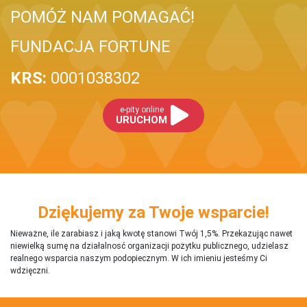
POMÓŻ NAM POMAGAĆ!
FUNDACJA FORTUNE
KRS:
0001038302
e-pity online
URUCHOM
Dziękujemy za Twoje wsparcie!
Nieważne, ile zarabiasz i jaką kwotę stanowi Twój 1,5%. Przekazując nawet
niewielką sumę na działalnosć organizacji pożytku publicznego, udzielasz
realnego wsparcia naszym podopiecznym. W ich imieniu jesteśmy Ci
wdzięczni.