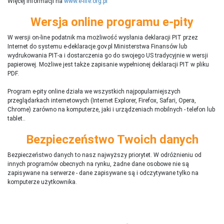
Więcej informacji na
www.e-life.org.pl
Wersja online programu e-pity
W wersji on-line podatnik ma możliwość wysłania deklaracji PIT przez
Internet do systemu e-deklaracje.gov.pl Ministerstwa Finansów lub
wydrukowania PIT-a i dostarczenia go do swojego US tradycyjnie w wersji
papierowej. Możliwe jest także zapisanie wypełnionej deklaracji PIT w pliku
PDF.
Program e-pity online działa we wszystkich najpopularniejszych
przeglądarkach internetowych (Internet Explorer, Firefox, Safari, Opera,
Chrome) zarówno na komputerze, jaki i urządzeniach mobilnych - telefon lub
tablet..
Bezpieczeństwo Twoich danych
Bezpieczeństwo danych to nasz najwyższy priorytet. W odróżnieniu od
innych programów obecnych na rynku,
ż
adne dane osobowe nie są
zapisywane na serwerze - dane zapisywane są i odczytywane tylko na
komputerze użytkownika.