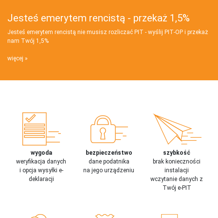
Jesteś emerytem rencistą - przekaż 1,5%
Jesteś emerytem rencistą nie musisz rozliczać PIT - wyślij PIT‑OP i przekaż
nam Twój 1,5%
więcej
wygoda
bezpieczeństwo
szybkość
weryfikacja danych
dane podatnika
brak konieczności
i opcja wysyłki e-
na jego urządzeniu
instalacji
deklaracji
wczytanie danych z
Twój e-PIT