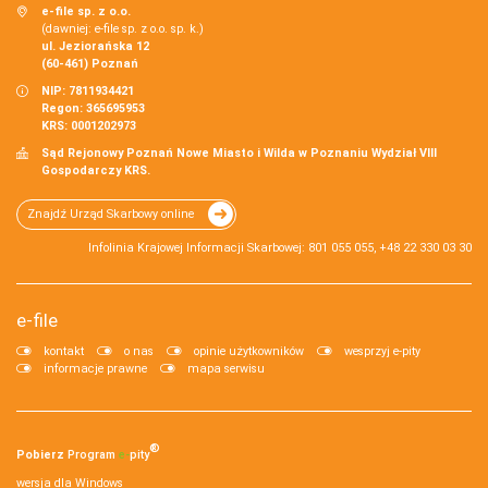
e-file sp. z o.o.
(dawniej: e-file sp. z o.o. sp. k.)
ul. Jeziorańska 12
(60-461) Poznań
NIP: 7811934421
Regon: 365695953
KRS: 0001202973
Sąd Rejonowy Poznań Nowe Miasto i Wilda w Poznaniu Wydział VIII
Gospodarczy KRS.
Znajdź Urząd Skarbowy online
Infolinia Krajowej Informacji Skarbowej: 801 055 055, +48 22 330 03 30
e-file
kontakt
o nas
opinie użytkowników
wesprzyj e-pity
informacje prawne
mapa serwisu
®
Pobierz
Program
e‑
pity
wersja dla Windows