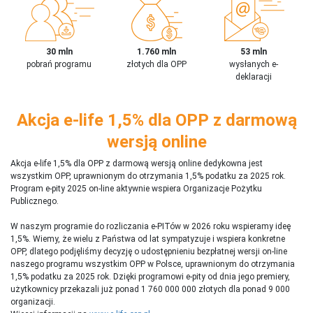
30 mln
1.760 mln
53 mln
pobrań programu
złotych dla OPP
wysłanych e-
deklaracji
Akcja e-life 1,5% dla OPP z darmową
wersją online
Akcja e-life 1,5% dla OPP z darmową wersją online dedykowna jest
wszystkim OPP, uprawnionym do otrzymania 1,5% podatku za 2025 rok.
Program e-pity 2025 on-line aktywnie wspiera Organizacje Pożytku
Publicznego.
W naszym programie do rozliczania e-PITów w 2026 roku wspieramy ideę
1,5%. Wiemy, że wielu z Państwa od lat sympatyzuje i wspiera konkretne
OPP, dlatego podjęliśmy decyzję o udostępnieniu bezpłatnej wersji on-line
naszego programu wszystkim OPP w Polsce, uprawnionym do otrzymania
1,5% podatku za 2025 rok. Dzięki programowi e-pity od dnia jego premiery,
użytkownicy przekazali już ponad 1 760 000 000 złotych dla ponad 9 000
organizacji.