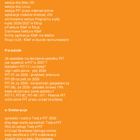
wersja dla Mac OS
wersja dla Linux
wersja PIT przez internet online
aplikacje mobilne Android, iOS
archiwalna wersja Programu e-pity
e-pity 2026/2027 w fillup
e‑Faktury KSeF w fillup
Darmowa faktura KSeF
firmly aplikacja KSeF na telefon
fillup | k24 - KSeF w biurze rachunkowym
Poradniki
26 sposobów na obniżenie podatku PIT
jak wypełnić e-PIT'a 2027 ?
dostałem PIT-11 i co dalej?
ulgi i odliczenia - pity 2026
PIT-37 za 2026 - przykład, broszura
PIT-28 ryczałt za 2026
PIT-36 za 2026 - działalność gospodarcza
PIT-36L za 2026 - podatek liniowy 19%
kiedy otrzymasz zwrot podatku?
PIT-11, PIT-8C, PIT-4R i IFT - Płatnik PIT
rozliczenie PIT przez urząd skarbowy
e-Deklaracje
sprawdź i rozlicz Twój e PIT 2026
dlaczego warto sprawdzić Twój e-PIT
FAQ do usługi Twój e-PIT
e-Urząd Skarbowy obsługa online
kody weryfikacji UPO e-deklaracji
znajdź kod Urzędu Skarbowego