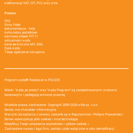
e-deklaracje VAT, CIT, PCC oraz inne
Pomoc
FAQ
filmy Video
dokumentacja - help
kalkulatory podatkowe
darmowy e-book PIT-11
aktualności e-pity
dane techniczne API, XML
Dysk e-pity
Twoje zgłoszenie lub opinia
Program e-pity® Najlepsze w POLSCE.
Marki: "e-pity po prostu" oraz "e-pity Program" są zarejestrowanymi znakami
towarowymi i podlegają ochronie prawnej.
Wszelkie prawa zastrzeżone. Copyright 2009-2026
e-file sp. z o.o.
Serwis ma charakter informacyjny.
Warunki korzystania z serwisu zawarte są w
Regulaminie
i
Polityce Prywatności
.
Serwis wykorzystuje
pliki cookies i inne technologie
.
Modyfikuj Twoje ustawienia prywatności i plików cookies »
Zastrzeżone nazwy i loga firm, zostały użyte wyłącznie w celu identyfikacji.