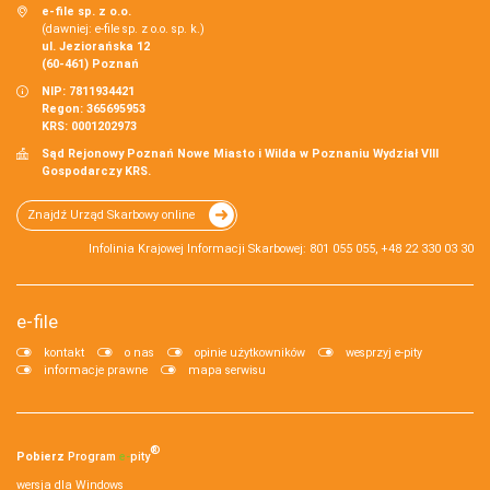
e-file sp. z o.o.
(dawniej: e-file sp. z o.o. sp. k.)
ul. Jeziorańska 12
(60-461) Poznań
NIP: 7811934421
Regon: 365695953
KRS: 0001202973
Sąd Rejonowy Poznań Nowe Miasto i Wilda w Poznaniu Wydział VIII
Gospodarczy KRS.
Znajdź Urząd Skarbowy online
Infolinia Krajowej Informacji Skarbowej: 801 055 055, +48 22 330 03 30
e-file
kontakt
o nas
opinie użytkowników
wesprzyj e-pity
informacje prawne
mapa serwisu
®
Pobierz
Program
e‑
pity
wersja dla Windows