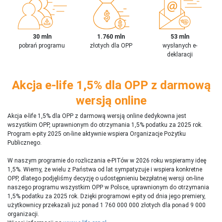
30 mln
1.760 mln
53 mln
pobrań programu
złotych dla OPP
wysłanych e-
deklaracji
Akcja e-life 1,5% dla OPP z darmową
wersją online
Akcja e-life 1,5% dla OPP z darmową wersją online dedykowna jest
wszystkim OPP, uprawnionym do otrzymania 1,5% podatku za 2025 rok.
Program e-pity 2025 on-line aktywnie wspiera Organizacje Pożytku
Publicznego.
W naszym programie do rozliczania e-PITów w 2026 roku wspieramy ideę
1,5%. Wiemy, że wielu z Państwa od lat sympatyzuje i wspiera konkretne
OPP, dlatego podjęliśmy decyzję o udostępnieniu bezpłatnej wersji on-line
naszego programu wszystkim OPP w Polsce, uprawnionym do otrzymania
1,5% podatku za 2025 rok. Dzięki programowi e-pity od dnia jego premiery,
użytkownicy przekazali już ponad 1 760 000 000 złotych dla ponad 9 000
organizacji.