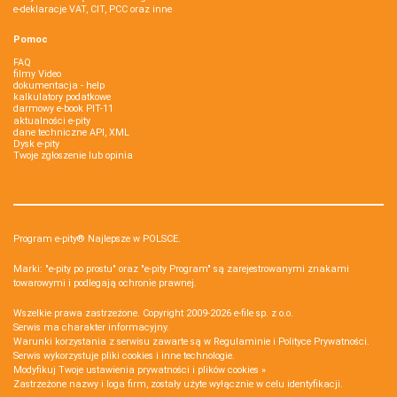
e-deklaracje VAT, CIT, PCC oraz inne
Pomoc
FAQ
filmy Video
dokumentacja - help
kalkulatory podatkowe
darmowy e-book PIT-11
aktualności e-pity
dane techniczne API, XML
Dysk e-pity
Twoje zgłoszenie lub opinia
Program e-pity® Najlepsze w POLSCE.
Marki: "e-pity po prostu" oraz "e-pity Program" są zarejestrowanymi znakami
towarowymi i podlegają ochronie prawnej.
Wszelkie prawa zastrzeżone. Copyright 2009-2026
e-file sp. z o.o.
Serwis ma charakter informacyjny.
Warunki korzystania z serwisu zawarte są w
Regulaminie
i
Polityce Prywatności
.
Serwis wykorzystuje
pliki cookies i inne technologie
.
Modyfikuj Twoje ustawienia prywatności i plików cookies »
Zastrzeżone nazwy i loga firm, zostały użyte wyłącznie w celu identyfikacji.