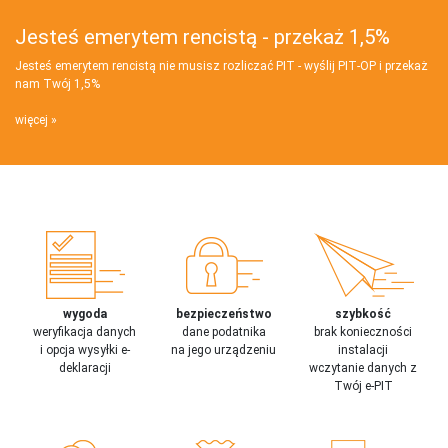
Jesteś emerytem rencistą - przekaż 1,5%
Jesteś emerytem rencistą nie musisz rozliczać PIT - wyślij PIT‑OP i przekaż
nam Twój 1,5%
więcej
wygoda
bezpieczeństwo
szybkość
weryfikacja danych
dane podatnika
brak konieczności
i opcja wysyłki e-
na jego urządzeniu
instalacji
deklaracji
wczytanie danych z
Twój e-PIT