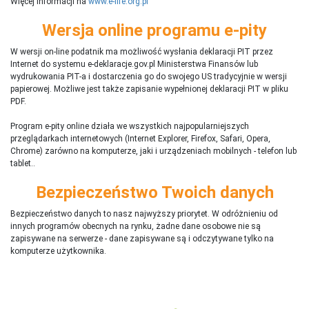
Więcej informacji na
www.e-life.org.pl
Wersja online programu e-pity
W wersji on-line podatnik ma możliwość wysłania deklaracji PIT przez
Internet do systemu e-deklaracje.gov.pl Ministerstwa Finansów lub
wydrukowania PIT-a i dostarczenia go do swojego US tradycyjnie w wersji
papierowej. Możliwe jest także zapisanie wypełnionej deklaracji PIT w pliku
PDF.
Program e-pity online działa we wszystkich najpopularniejszych
przeglądarkach internetowych (Internet Explorer, Firefox, Safari, Opera,
Chrome) zarówno na komputerze, jaki i urządzeniach mobilnych - telefon lub
tablet..
Bezpieczeństwo Twoich danych
Bezpieczeństwo danych to nasz najwyższy priorytet. W odróżnieniu od
innych programów obecnych na rynku,
ż
adne dane osobowe nie są
zapisywane na serwerze - dane zapisywane są i odczytywane tylko na
komputerze użytkownika.