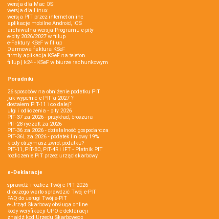
wersja dla Mac OS
wersja dla Linux
wersja PIT przez internet online
aplikacje mobilne Android, iOS
archiwalna wersja Programu e-pity
e-pity 2026/2027 w fillup
e‑Faktury KSeF w fillup
Darmowa faktura KSeF
firmly aplikacja KSeF na telefon
fillup | k24 - KSeF w biurze rachunkowym
Poradniki
26 sposobów na obniżenie podatku PIT
jak wypełnić e-PIT'a 2027 ?
dostałem PIT-11 i co dalej?
ulgi i odliczenia - pity 2026
PIT-37 za 2026 - przykład, broszura
PIT-28 ryczałt za 2026
PIT-36 za 2026 - działalność gospodarcza
PIT-36L za 2026 - podatek liniowy 19%
kiedy otrzymasz zwrot podatku?
PIT-11, PIT-8C, PIT-4R i IFT - Płatnik PIT
rozliczenie PIT przez urząd skarbowy
e-Deklaracje
sprawdź i rozlicz Twój e PIT 2026
dlaczego warto sprawdzić Twój e-PIT
FAQ do usługi Twój e-PIT
e-Urząd Skarbowy obsługa online
kody weryfikacji UPO e-deklaracji
znajdź kod Urzędu Skarbowego