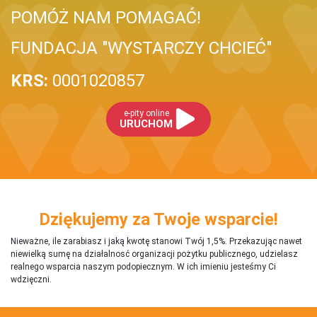
POMÓŻ NAM POMAGAĆ!
FUNDACJA "WYSTARCZY CHCIEĆ"
KRS:
0001020857
e-pity online
URUCHOM
Dziękujemy za Twoje wsparcie!
Nieważne, ile zarabiasz i jaką kwotę stanowi Twój 1,5%. Przekazując nawet
niewielką sumę na działalnosć organizacji pożytku publicznego, udzielasz
realnego wsparcia naszym podopiecznym. W ich imieniu jesteśmy Ci
wdzięczni.