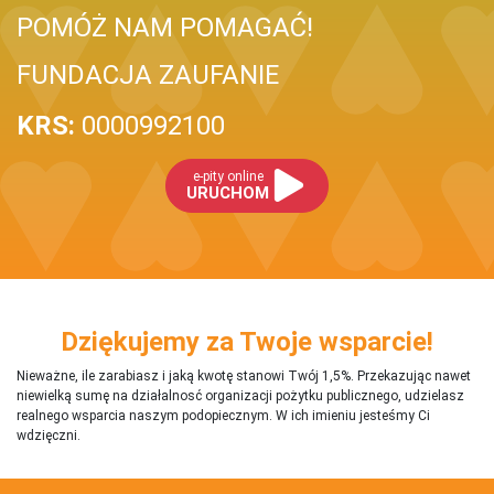
POMÓŻ NAM POMAGAĆ!
FUNDACJA ZAUFANIE
KRS:
0000992100
e-pity online
URUCHOM
Dziękujemy za Twoje wsparcie!
Nieważne, ile zarabiasz i jaką kwotę stanowi Twój 1,5%. Przekazując nawet
niewielką sumę na działalnosć organizacji pożytku publicznego, udzielasz
realnego wsparcia naszym podopiecznym. W ich imieniu jesteśmy Ci
wdzięczni.