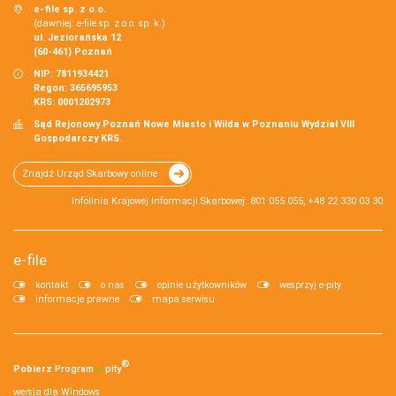
e-file sp. z o.o.
(dawniej: e-file sp. z o.o. sp. k.)
ul. Jeziorańska 12
(60-461) Poznań
NIP: 7811934421
Regon: 365695953
KRS: 0001202973
Sąd Rejonowy Poznań Nowe Miasto i Wilda w Poznaniu Wydział VIII
Gospodarczy KRS.
Znajdź Urząd Skarbowy online
Infolinia Krajowej Informacji Skarbowej: 801 055 055, +48 22 330 03 30
e-file
kontakt
o nas
opinie użytkowników
wesprzyj e-pity
informacje prawne
mapa serwisu
®
Pobierz
Program
e‑
pity
wersja dla Windows