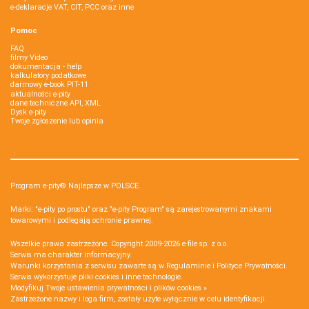
e-deklaracje VAT, CIT, PCC oraz inne
Pomoc
FAQ
filmy Video
dokumentacja - help
kalkulatory podatkowe
darmowy e-book PIT-11
aktualności e-pity
dane techniczne API, XML
Dysk e-pity
Twoje zgłoszenie lub opinia
Program e-pity® Najlepsze w POLSCE.
Marki: "e-pity po prostu" oraz "e-pity Program" są zarejestrowanymi znakami
towarowymi i podlegają ochronie prawnej.
Wszelkie prawa zastrzeżone. Copyright 2009-2026
e-file sp. z o.o.
Serwis ma charakter informacyjny.
Warunki korzystania z serwisu zawarte są w
Regulaminie
i
Polityce Prywatności
.
Serwis wykorzystuje
pliki cookies i inne technologie
.
Modyfikuj Twoje ustawienia prywatności i plików cookies »
Zastrzeżone nazwy i loga firm, zostały użyte wyłącznie w celu identyfikacji.