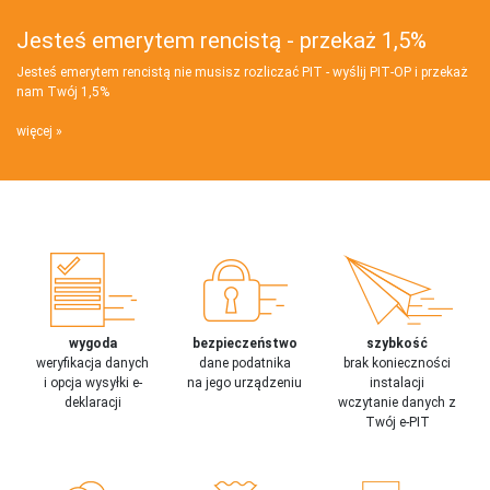
Jesteś emerytem rencistą - przekaż 1,5%
Jesteś emerytem rencistą nie musisz rozliczać PIT - wyślij PIT‑OP i przekaż
nam Twój 1,5%
więcej
wygoda
bezpieczeństwo
szybkość
weryfikacja danych
dane podatnika
brak konieczności
i opcja wysyłki e-
na jego urządzeniu
instalacji
deklaracji
wczytanie danych z
Twój e-PIT