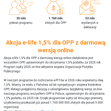
30 mln
1.760 mln
53 mln
pobrań programu
złotych dla OPP
wysłanych e-
deklaracji
Akcja e-life 1,5% dla OPP z darmową
wersją online
Akcja e-life 1,5% dla OPP z darmową wersją online dedykowna jest
wszystkim OPP, uprawnionym do otrzymania 1,5% podatku za 2025 rok.
Program e-pity 2025 on-line aktywnie wspiera Organizacje Pożytku
Publicznego.
W naszym programie do rozliczania e-PITów w 2026 roku wspieramy ideę
1,5%. Wiemy, że wielu z Państwa od lat sympatyzuje i wspiera konkretne
OPP, dlatego podjęliśmy decyzję o udostępnieniu bezpłatnej wersji on-line
naszego programu wszystkim OPP w Polsce, uprawnionym do otrzymania
1,5% podatku za 2025 rok. Dzięki programowi e-pity od dnia jego premiery,
użytkownicy przekazali już ponad 1 760 000 000 złotych dla ponad 9 000
organizacji.