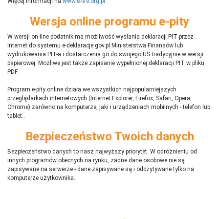
Więcej informacji na
www.e-life.org.pl
Wersja online programu e-pity
W wersji on-line podatnik ma możliwość wysłania deklaracji PIT przez
Internet do systemu e-deklaracje.gov.pl Ministerstwa Finansów lub
wydrukowania PIT-a i dostarczenia go do swojego US tradycyjnie w wersji
papierowej. Możliwe jest także zapisanie wypełnionej deklaracji PIT w pliku
PDF.
Program e-pity online działa we wszystkich najpopularniejszych
przeglądarkach internetowych (Internet Explorer, Firefox, Safari, Opera,
Chrome) zarówno na komputerze, jaki i urządzeniach mobilnych - telefon lub
tablet..
Bezpieczeństwo Twoich danych
Bezpieczeństwo danych to nasz najwyższy priorytet. W odróżnieniu od
innych programów obecnych na rynku,
ż
adne dane osobowe nie są
zapisywane na serwerze - dane zapisywane są i odczytywane tylko na
komputerze użytkownika.