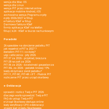
wersja dla Mac OS
wersja dla Linux
wersja PIT przez internet online
aplikacje mobilne Android, iOS
archiwalna wersja Programu e-pity
e-pity 2026/2027 w fillup
e‑Faktury KSeF w fillup
Darmowa faktura KSeF
firmly aplikacja KSeF na telefon
fillup | k24 - KSeF w biurze rachunkowym
Poradniki
26 sposobów na obniżenie podatku PIT
jak wypełnić e-PIT'a 2027 ?
dostałem PIT-11 i co dalej?
ulgi i odliczenia - pity 2026
PIT-37 za 2026 - przykład, broszura
PIT-28 ryczałt za 2026
PIT-36 za 2026 - działalność gospodarcza
PIT-36L za 2026 - podatek liniowy 19%
kiedy otrzymasz zwrot podatku?
PIT-11, PIT-8C, PIT-4R i IFT - Płatnik PIT
rozliczenie PIT przez urząd skarbowy
e-Deklaracje
sprawdź i rozlicz Twój e PIT 2026
dlaczego warto sprawdzić Twój e-PIT
FAQ do usługi Twój e-PIT
e-Urząd Skarbowy obsługa online
kody weryfikacji UPO e-deklaracji
znajdź kod Urzędu Skarbowego