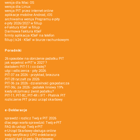
wersja dla Mac OS
wersja dla Linux
wersja PIT przez internet online
aplikacje mobilne Android, iOS
archiwalna wersja Programu e-pity
e-pity 2026/2027 w fillup
e‑Faktury KSeF w fillup
Darmowa faktura KSeF
firmly aplikacja KSeF na telefon
fillup | k24 - KSeF w biurze rachunkowym
Poradniki
26 sposobów na obniżenie podatku PIT
jak wypełnić e-PIT'a 2027 ?
dostałem PIT-11 i co dalej?
ulgi i odliczenia - pity 2026
PIT-37 za 2026 - przykład, broszura
PIT-28 ryczałt za 2026
PIT-36 za 2026 - działalność gospodarcza
PIT-36L za 2026 - podatek liniowy 19%
kiedy otrzymasz zwrot podatku?
PIT-11, PIT-8C, PIT-4R i IFT - Płatnik PIT
rozliczenie PIT przez urząd skarbowy
e-Deklaracje
sprawdź i rozlicz Twój e PIT 2026
dlaczego warto sprawdzić Twój e-PIT
FAQ do usługi Twój e-PIT
e-Urząd Skarbowy obsługa online
kody weryfikacji UPO e-deklaracji
znajdź kod Urzędu Skarbowego