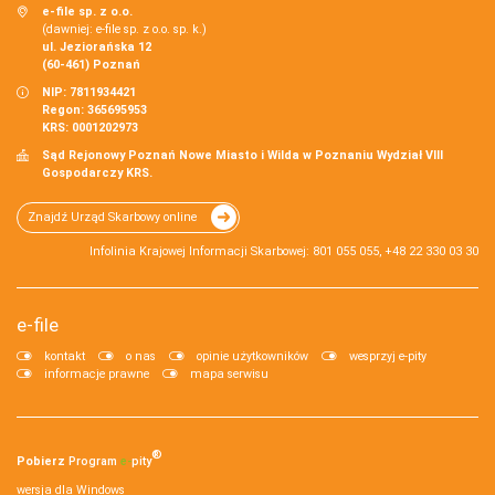
e-file sp. z o.o.
(dawniej: e-file sp. z o.o. sp. k.)
ul. Jeziorańska 12
(60-461) Poznań
NIP: 7811934421
Regon: 365695953
KRS: 0001202973
Sąd Rejonowy Poznań Nowe Miasto i Wilda w Poznaniu Wydział VIII
Gospodarczy KRS.
Znajdź Urząd Skarbowy online
Infolinia Krajowej Informacji Skarbowej: 801 055 055, +48 22 330 03 30
e-file
kontakt
o nas
opinie użytkowników
wesprzyj e-pity
informacje prawne
mapa serwisu
®
Pobierz
Program
e‑
pity
wersja dla Windows