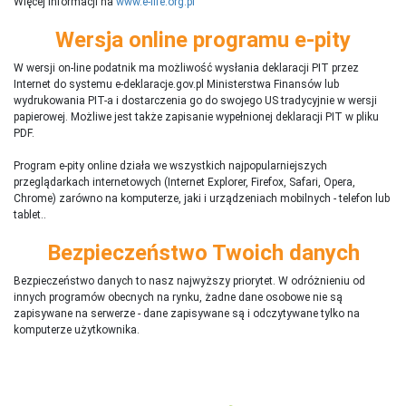
Więcej informacji na
www.e-life.org.pl
Wersja online programu e-pity
W wersji on-line podatnik ma możliwość wysłania deklaracji PIT przez
Internet do systemu e-deklaracje.gov.pl Ministerstwa Finansów lub
wydrukowania PIT-a i dostarczenia go do swojego US tradycyjnie w wersji
papierowej. Możliwe jest także zapisanie wypełnionej deklaracji PIT w pliku
PDF.
Program e-pity online działa we wszystkich najpopularniejszych
przeglądarkach internetowych (Internet Explorer, Firefox, Safari, Opera,
Chrome) zarówno na komputerze, jaki i urządzeniach mobilnych - telefon lub
tablet..
Bezpieczeństwo Twoich danych
Bezpieczeństwo danych to nasz najwyższy priorytet. W odróżnieniu od
innych programów obecnych na rynku,
ż
adne dane osobowe nie są
zapisywane na serwerze - dane zapisywane są i odczytywane tylko na
komputerze użytkownika.