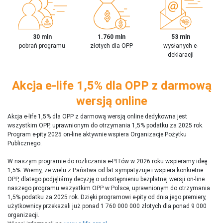
30 mln
1.760 mln
53 mln
pobrań programu
złotych dla OPP
wysłanych e-
deklaracji
Akcja e-life 1,5% dla OPP z darmową
wersją online
Akcja e-life 1,5% dla OPP z darmową wersją online dedykowna jest
wszystkim OPP, uprawnionym do otrzymania 1,5% podatku za 2025 rok.
Program e-pity 2025 on-line aktywnie wspiera Organizacje Pożytku
Publicznego.
W naszym programie do rozliczania e-PITów w 2026 roku wspieramy ideę
1,5%. Wiemy, że wielu z Państwa od lat sympatyzuje i wspiera konkretne
OPP, dlatego podjęliśmy decyzję o udostępnieniu bezpłatnej wersji on-line
naszego programu wszystkim OPP w Polsce, uprawnionym do otrzymania
1,5% podatku za 2025 rok. Dzięki programowi e-pity od dnia jego premiery,
użytkownicy przekazali już ponad 1 760 000 000 złotych dla ponad 9 000
organizacji.