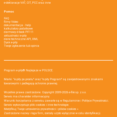
e-deklaracje VAT, CIT, PCC oraz inne
Pomoc
FAQ
filmy Video
dokumentacja - help
kalkulatory podatkowe
darmowy e-book PIT-11
aktualności e-pity
dane techniczne API, XML
Dysk e-pity
Twoje zgłoszenie lub opinia
Program e-pity® Najlepsze w POLSCE.
Marki: "e-pity po prostu" oraz "e-pity Program" są zarejestrowanymi znakami
towarowymi i podlegają ochronie prawnej.
Wszelkie prawa zastrzeżone. Copyright 2009-2026
e-file sp. z o.o.
Serwis ma charakter informacyjny.
Warunki korzystania z serwisu zawarte są w
Regulaminie
i
Polityce Prywatności
.
Serwis wykorzystuje
pliki cookies i inne technologie
.
Modyfikuj Twoje ustawienia prywatności i plików cookies »
Zastrzeżone nazwy i loga firm, zostały użyte wyłącznie w celu identyfikacji.