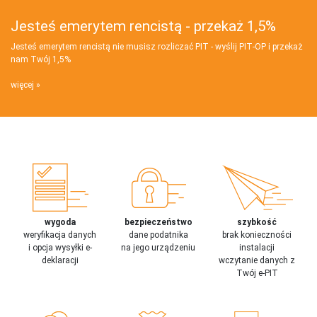
Jesteś emerytem rencistą - przekaż 1,5%
Jesteś emerytem rencistą nie musisz rozliczać PIT - wyślij PIT‑OP i przekaż
nam Twój 1,5%
więcej
wygoda
bezpieczeństwo
szybkość
weryfikacja danych
dane podatnika
brak konieczności
i opcja wysyłki e-
na jego urządzeniu
instalacji
deklaracji
wczytanie danych z
Twój e-PIT