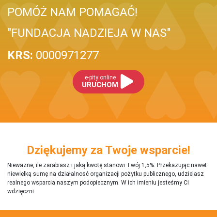
POMÓŻ NAM POMAGAĆ!
"FUNDACJA NADZIEJA W NAS"
KRS:
0000971277
e-pity online
URUCHOM
Dziękujemy za Twoje wsparcie!
Nieważne, ile zarabiasz i jaką kwotę stanowi Twój 1,5%. Przekazując nawet
niewielką sumę na działalnosć organizacji pożytku publicznego, udzielasz
realnego wsparcia naszym podopiecznym. W ich imieniu jesteśmy Ci
wdzięczni.