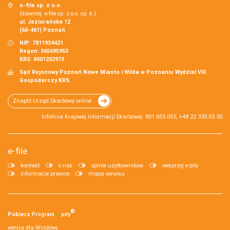
e-file sp. z o.o.
(dawniej: e-file sp. z o.o. sp. k.)
ul. Jeziorańska 12
(60-461) Poznań
NIP: 7811934421
Regon: 365695953
KRS: 0001202973
Sąd Rejonowy Poznań Nowe Miasto i Wilda w Poznaniu Wydział VIII
Gospodarczy KRS.
Znajdź Urząd Skarbowy online
Infolinia Krajowej Informacji Skarbowej: 801 055 055, +48 22 330 03 30
e-file
kontakt
o nas
opinie użytkowników
wesprzyj e-pity
informacje prawne
mapa serwisu
®
Pobierz
Program
e‑
pity
wersja dla Windows