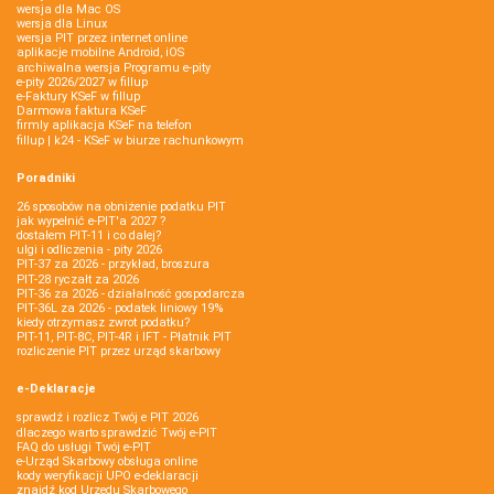
wersja dla Mac OS
wersja dla Linux
wersja PIT przez internet online
aplikacje mobilne Android, iOS
archiwalna wersja Programu e-pity
e-pity 2026/2027 w fillup
e‑Faktury KSeF w fillup
Darmowa faktura KSeF
firmly aplikacja KSeF na telefon
fillup | k24 - KSeF w biurze rachunkowym
Poradniki
26 sposobów na obniżenie podatku PIT
jak wypełnić e-PIT'a 2027 ?
dostałem PIT-11 i co dalej?
ulgi i odliczenia - pity 2026
PIT-37 za 2026 - przykład, broszura
PIT-28 ryczałt za 2026
PIT-36 za 2026 - działalność gospodarcza
PIT-36L za 2026 - podatek liniowy 19%
kiedy otrzymasz zwrot podatku?
PIT-11, PIT-8C, PIT-4R i IFT - Płatnik PIT
rozliczenie PIT przez urząd skarbowy
e-Deklaracje
sprawdź i rozlicz Twój e PIT 2026
dlaczego warto sprawdzić Twój e-PIT
FAQ do usługi Twój e-PIT
e-Urząd Skarbowy obsługa online
kody weryfikacji UPO e-deklaracji
znajdź kod Urzędu Skarbowego