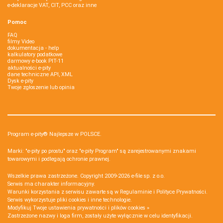
e-deklaracje VAT, CIT, PCC oraz inne
Pomoc
FAQ
filmy Video
dokumentacja - help
kalkulatory podatkowe
darmowy e-book PIT-11
aktualności e-pity
dane techniczne API, XML
Dysk e-pity
Twoje zgłoszenie lub opinia
Program e-pity® Najlepsze w POLSCE.
Marki: "e-pity po prostu" oraz "e-pity Program" są zarejestrowanymi znakami
towarowymi i podlegają ochronie prawnej.
Wszelkie prawa zastrzeżone. Copyright 2009-2026
e-file sp. z o.o.
Serwis ma charakter informacyjny.
Warunki korzystania z serwisu zawarte są w
Regulaminie
i
Polityce Prywatności
.
Serwis wykorzystuje
pliki cookies i inne technologie
.
Modyfikuj Twoje ustawienia prywatności i plików cookies »
Zastrzeżone nazwy i loga firm, zostały użyte wyłącznie w celu identyfikacji.