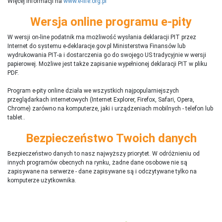
Więcej informacji na
www.e-life.org.pl
Wersja online programu e-pity
W wersji on-line podatnik ma możliwość wysłania deklaracji PIT przez
Internet do systemu e-deklaracje.gov.pl Ministerstwa Finansów lub
wydrukowania PIT-a i dostarczenia go do swojego US tradycyjnie w wersji
papierowej. Możliwe jest także zapisanie wypełnionej deklaracji PIT w pliku
PDF.
Program e-pity online działa we wszystkich najpopularniejszych
przeglądarkach internetowych (Internet Explorer, Firefox, Safari, Opera,
Chrome) zarówno na komputerze, jaki i urządzeniach mobilnych - telefon lub
tablet..
Bezpieczeństwo Twoich danych
Bezpieczeństwo danych to nasz najwyższy priorytet. W odróżnieniu od
innych programów obecnych na rynku,
ż
adne dane osobowe nie są
zapisywane na serwerze - dane zapisywane są i odczytywane tylko na
komputerze użytkownika.