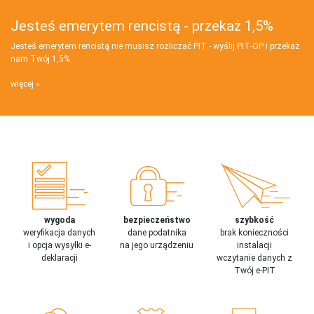
Jesteś emerytem rencistą - przekaż 1,5%
Jesteś emerytem rencistą nie musisz rozliczać PIT - wyślij PIT‑OP i przekaż
nam Twój 1,5%
więcej
wygoda
bezpieczeństwo
szybkość
weryfikacja danych
dane podatnika
brak konieczności
i opcja wysyłki e-
na jego urządzeniu
instalacji
deklaracji
wczytanie danych z
Twój e-PIT