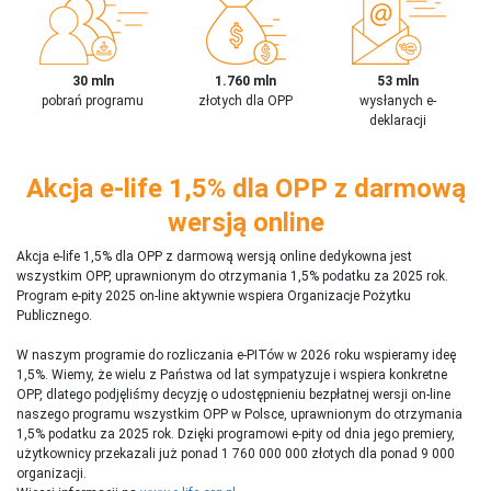
30 mln
1.760 mln
53 mln
pobrań programu
złotych dla OPP
wysłanych e-
deklaracji
Akcja e-life 1,5% dla OPP z darmową
wersją online
Akcja e-life 1,5% dla OPP z darmową wersją online dedykowna jest
wszystkim OPP, uprawnionym do otrzymania 1,5% podatku za 2025 rok.
Program e-pity 2025 on-line aktywnie wspiera Organizacje Pożytku
Publicznego.
W naszym programie do rozliczania e-PITów w 2026 roku wspieramy ideę
1,5%. Wiemy, że wielu z Państwa od lat sympatyzuje i wspiera konkretne
OPP, dlatego podjęliśmy decyzję o udostępnieniu bezpłatnej wersji on-line
naszego programu wszystkim OPP w Polsce, uprawnionym do otrzymania
1,5% podatku za 2025 rok. Dzięki programowi e-pity od dnia jego premiery,
użytkownicy przekazali już ponad 1 760 000 000 złotych dla ponad 9 000
organizacji.