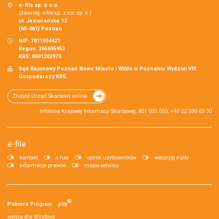
e-file sp. z o.o.
(dawniej: e-file sp. z o.o. sp. k.)
ul. Jeziorańska 12
(60-461) Poznań
NIP: 7811934421
Regon: 365695953
KRS: 0001202973
Sąd Rejonowy Poznań Nowe Miasto i Wilda w Poznaniu Wydział VIII
Gospodarczy KRS.
Znajdź Urząd Skarbowy online
Infolinia Krajowej Informacji Skarbowej: 801 055 055, +48 22 330 03 30
e-file
kontakt
o nas
opinie użytkowników
wesprzyj e-pity
informacje prawne
mapa serwisu
®
Pobierz
Program
e‑
pity
wersja dla Windows