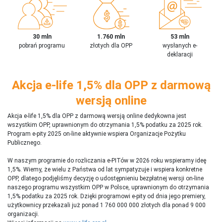
30 mln
1.760 mln
53 mln
pobrań programu
złotych dla OPP
wysłanych e-
deklaracji
Akcja e-life 1,5% dla OPP z darmową
wersją online
Akcja e-life 1,5% dla OPP z darmową wersją online dedykowna jest
wszystkim OPP, uprawnionym do otrzymania 1,5% podatku za 2025 rok.
Program e-pity 2025 on-line aktywnie wspiera Organizacje Pożytku
Publicznego.
W naszym programie do rozliczania e-PITów w 2026 roku wspieramy ideę
1,5%. Wiemy, że wielu z Państwa od lat sympatyzuje i wspiera konkretne
OPP, dlatego podjęliśmy decyzję o udostępnieniu bezpłatnej wersji on-line
naszego programu wszystkim OPP w Polsce, uprawnionym do otrzymania
1,5% podatku za 2025 rok. Dzięki programowi e-pity od dnia jego premiery,
użytkownicy przekazali już ponad 1 760 000 000 złotych dla ponad 9 000
organizacji.