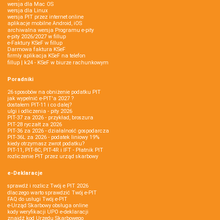
wersja dla Mac OS
wersja dla Linux
wersja PIT przez internet online
aplikacje mobilne Android, iOS
archiwalna wersja Programu e-pity
e-pity 2026/2027 w fillup
e‑Faktury KSeF w fillup
Darmowa faktura KSeF
firmly aplikacja KSeF na telefon
fillup | k24 - KSeF w biurze rachunkowym
Poradniki
26 sposobów na obniżenie podatku PIT
jak wypełnić e-PIT'a 2027 ?
dostałem PIT-11 i co dalej?
ulgi i odliczenia - pity 2026
PIT-37 za 2026 - przykład, broszura
PIT-28 ryczałt za 2026
PIT-36 za 2026 - działalność gospodarcza
PIT-36L za 2026 - podatek liniowy 19%
kiedy otrzymasz zwrot podatku?
PIT-11, PIT-8C, PIT-4R i IFT - Płatnik PIT
rozliczenie PIT przez urząd skarbowy
e-Deklaracje
sprawdź i rozlicz Twój e PIT 2026
dlaczego warto sprawdzić Twój e-PIT
FAQ do usługi Twój e-PIT
e-Urząd Skarbowy obsługa online
kody weryfikacji UPO e-deklaracji
znajdź kod Urzędu Skarbowego