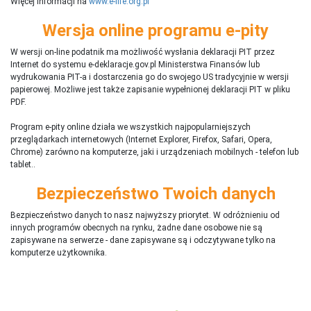
Więcej informacji na
www.e-life.org.pl
Wersja online programu e-pity
W wersji on-line podatnik ma możliwość wysłania deklaracji PIT przez
Internet do systemu e-deklaracje.gov.pl Ministerstwa Finansów lub
wydrukowania PIT-a i dostarczenia go do swojego US tradycyjnie w wersji
papierowej. Możliwe jest także zapisanie wypełnionej deklaracji PIT w pliku
PDF.
Program e-pity online działa we wszystkich najpopularniejszych
przeglądarkach internetowych (Internet Explorer, Firefox, Safari, Opera,
Chrome) zarówno na komputerze, jaki i urządzeniach mobilnych - telefon lub
tablet..
Bezpieczeństwo Twoich danych
Bezpieczeństwo danych to nasz najwyższy priorytet. W odróżnieniu od
innych programów obecnych na rynku,
ż
adne dane osobowe nie są
zapisywane na serwerze - dane zapisywane są i odczytywane tylko na
komputerze użytkownika.