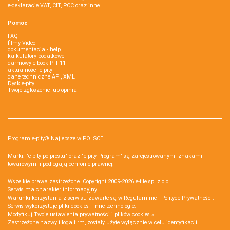
e-deklaracje VAT, CIT, PCC oraz inne
Pomoc
FAQ
filmy Video
dokumentacja - help
kalkulatory podatkowe
darmowy e-book PIT-11
aktualności e-pity
dane techniczne API, XML
Dysk e-pity
Twoje zgłoszenie lub opinia
Program e-pity® Najlepsze w POLSCE.
Marki: "e-pity po prostu" oraz "e-pity Program" są zarejestrowanymi znakami
towarowymi i podlegają ochronie prawnej.
Wszelkie prawa zastrzeżone. Copyright 2009-2026
e-file sp. z o.o.
Serwis ma charakter informacyjny.
Warunki korzystania z serwisu zawarte są w
Regulaminie
i
Polityce Prywatności
.
Serwis wykorzystuje
pliki cookies i inne technologie
.
Modyfikuj Twoje ustawienia prywatności i plików cookies »
Zastrzeżone nazwy i loga firm, zostały użyte wyłącznie w celu identyfikacji.