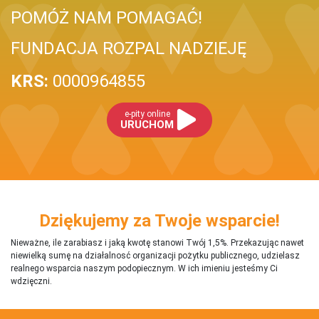
POMÓŻ NAM POMAGAĆ!
FUNDACJA ROZPAL NADZIEJĘ
KRS:
0000964855
e-pity online
URUCHOM
Dziękujemy za Twoje wsparcie!
Nieważne, ile zarabiasz i jaką kwotę stanowi Twój 1,5%. Przekazując nawet
niewielką sumę na działalnosć organizacji pożytku publicznego, udzielasz
realnego wsparcia naszym podopiecznym. W ich imieniu jesteśmy Ci
wdzięczni.