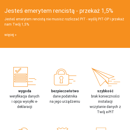
Jesteś emerytem rencistą - przekaż 1,5%
Jesteś emerytem rencistą nie musisz rozliczać PIT - wyślij PIT‑OP i przekaż
nam Twój 1,5%
więcej
wygoda
bezpieczeństwo
szybkość
weryfikacja danych
dane podatnika
brak konieczności
i opcja wysyłki e-
na jego urządzeniu
instalacji
deklaracji
wczytanie danych z
Twój e-PIT