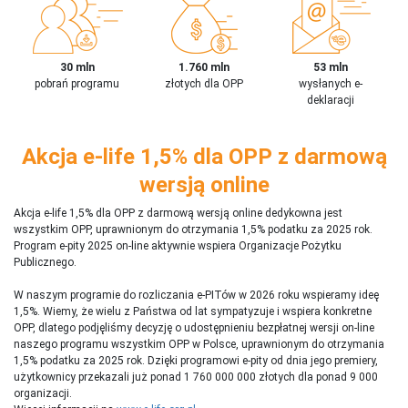
30 mln
1.760 mln
53 mln
pobrań programu
złotych dla OPP
wysłanych e-
deklaracji
Akcja e-life 1,5% dla OPP z darmową
wersją online
Akcja e-life 1,5% dla OPP z darmową wersją online dedykowna jest
wszystkim OPP, uprawnionym do otrzymania 1,5% podatku za 2025 rok.
Program e-pity 2025 on-line aktywnie wspiera Organizacje Pożytku
Publicznego.
W naszym programie do rozliczania e-PITów w 2026 roku wspieramy ideę
1,5%. Wiemy, że wielu z Państwa od lat sympatyzuje i wspiera konkretne
OPP, dlatego podjęliśmy decyzję o udostępnieniu bezpłatnej wersji on-line
naszego programu wszystkim OPP w Polsce, uprawnionym do otrzymania
1,5% podatku za 2025 rok. Dzięki programowi e-pity od dnia jego premiery,
użytkownicy przekazali już ponad 1 760 000 000 złotych dla ponad 9 000
organizacji.