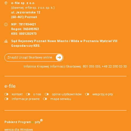
e-file sp. z o.o.
(dawniej: e-file sp. z o.o. sp. k.)
ul. Jeziorańska 12
(60-461) Poznań
NIP: 7811934421
Regon: 365695953
KRS: 0001202973
Sąd Rejonowy Poznań Nowe Miasto i Wilda w Poznaniu Wydział VIII
Gospodarczy KRS.
Znajdź Urząd Skarbowy online
Infolinia Krajowej Informacji Skarbowej: 801 055 055, +48 22 330 03 30
e-file
kontakt
o nas
opinie użytkowników
wesprzyj e-pity
informacje prawne
mapa serwisu
®
Pobierz
Program
e‑
pity
wersja dla Windows