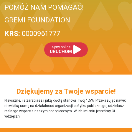
POMÓŻ NAM POMAGAĆ!
GREMI FOUNDATION
KRS:
0000961777
e-pity online
URUCHOM
Dziękujemy za Twoje wsparcie!
Nieważne, ile zarabiasz i jaką kwotę stanowi Twój 1,5%. Przekazując nawet
niewielką sumę na działalnosć organizacji pożytku publicznego, udzielasz
realnego wsparcia naszym podopiecznym. W ich imieniu jesteśmy Ci
wdzięczni.