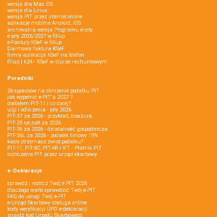
wersja dla Mac OS
wersja dla Linux
wersja PIT przez internet online
aplikacje mobilne Android, iOS
archiwalna wersja Programu e-pity
e-pity 2026/2027 w fillup
e‑Faktury KSeF w fillup
Darmowa faktura KSeF
firmly aplikacja KSeF na telefon
fillup | k24 - KSeF w biurze rachunkowym
Poradniki
26 sposobów na obniżenie podatku PIT
jak wypełnić e-PIT'a 2027 ?
dostałem PIT-11 i co dalej?
ulgi i odliczenia - pity 2026
PIT-37 za 2026 - przykład, broszura
PIT-28 ryczałt za 2026
PIT-36 za 2026 - działalność gospodarcza
PIT-36L za 2026 - podatek liniowy 19%
kiedy otrzymasz zwrot podatku?
PIT-11, PIT-8C, PIT-4R i IFT - Płatnik PIT
rozliczenie PIT przez urząd skarbowy
e-Deklaracje
sprawdź i rozlicz Twój e PIT 2026
dlaczego warto sprawdzić Twój e-PIT
FAQ do usługi Twój e-PIT
e-Urząd Skarbowy obsługa online
kody weryfikacji UPO e-deklaracji
znajdź kod Urzędu Skarbowego