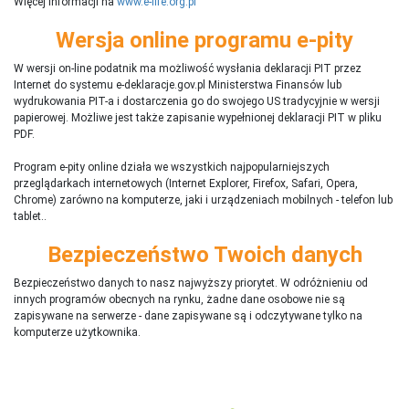
Więcej informacji na
www.e-life.org.pl
Wersja online programu e-pity
W wersji on-line podatnik ma możliwość wysłania deklaracji PIT przez
Internet do systemu e-deklaracje.gov.pl Ministerstwa Finansów lub
wydrukowania PIT-a i dostarczenia go do swojego US tradycyjnie w wersji
papierowej. Możliwe jest także zapisanie wypełnionej deklaracji PIT w pliku
PDF.
Program e-pity online działa we wszystkich najpopularniejszych
przeglądarkach internetowych (Internet Explorer, Firefox, Safari, Opera,
Chrome) zarówno na komputerze, jaki i urządzeniach mobilnych - telefon lub
tablet..
Bezpieczeństwo Twoich danych
Bezpieczeństwo danych to nasz najwyższy priorytet. W odróżnieniu od
innych programów obecnych na rynku,
ż
adne dane osobowe nie są
zapisywane na serwerze - dane zapisywane są i odczytywane tylko na
komputerze użytkownika.