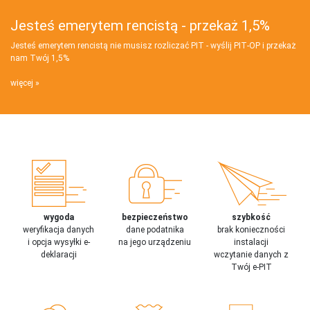
Jesteś emerytem rencistą - przekaż 1,5%
Jesteś emerytem rencistą nie musisz rozliczać PIT - wyślij PIT‑OP i przekaż
nam Twój 1,5%
więcej
wygoda
bezpieczeństwo
szybkość
weryfikacja danych
dane podatnika
brak konieczności
i opcja wysyłki e-
na jego urządzeniu
instalacji
deklaracji
wczytanie danych z
Twój e-PIT