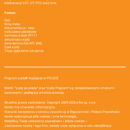
e-deklaracje VAT, CIT, PCC oraz inne
Pomoc
FAQ
filmy Video
dokumentacja - help
kalkulatory podatkowe
darmowy e-book PIT-11
aktualności e-pity
dane techniczne API, XML
Dysk e-pity
Twoje zgłoszenie lub opinia
Program e-pity® Najlepsze w POLSCE.
Marki: "e-pity po prostu" oraz "e-pity Program" są zarejestrowanymi znakami
towarowymi i podlegają ochronie prawnej.
Wszelkie prawa zastrzeżone. Copyright 2009-2026
e-file sp. z o.o.
Serwis ma charakter informacyjny.
Warunki korzystania z serwisu zawarte są w
Regulaminie
i
Polityce Prywatności
.
Serwis wykorzystuje
pliki cookies i inne technologie
.
Modyfikuj Twoje ustawienia prywatności i plików cookies »
Zastrzeżone nazwy i loga firm, zostały użyte wyłącznie w celu identyfikacji.