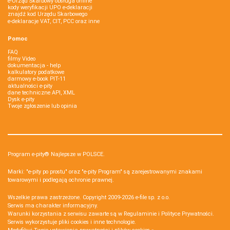
e-Urząd Skarbowy obsługa online
kody weryfikacji UPO e-deklaracji
znajdź kod Urzędu Skarbowego
e-deklaracje VAT, CIT, PCC oraz inne
Pomoc
FAQ
filmy Video
dokumentacja - help
kalkulatory podatkowe
darmowy e-book PIT-11
aktualności e-pity
dane techniczne API, XML
Dysk e-pity
Twoje zgłoszenie lub opinia
Program e-pity® Najlepsze w POLSCE.
Marki: "e-pity po prostu" oraz "e-pity Program" są zarejestrowanymi znakami
towarowymi i podlegają ochronie prawnej.
Wszelkie prawa zastrzeżone. Copyright 2009-2026
e-file sp. z o.o.
Serwis ma charakter informacyjny.
Warunki korzystania z serwisu zawarte są w
Regulaminie
i
Polityce Prywatności
.
Serwis wykorzystuje
pliki cookies i inne technologie
.