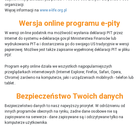
organizacji.
Więcej informacji na
www.e-life.org.pl
Wersja online programu e-pity
W wersji on-line podatnik ma możliwość wysłania deklaracji PIT przez
Internet do systemu e-deklaracje.gov.pl Ministerstwa Finansów lub
wydrukowania PIT-a i dostarczenia go do swojego US tradycyjnie w wersji
papierowej. Możliwe jest także zapisanie wypełnionej deklaracji PIT w pliku
PDF.
Program e-pity online działa we wszystkich najpopularniejszych
przeglądarkach internetowych (Internet Explorer, Firefox, Safari, Opera,
Chrome) zarówno na komputerze, jaki i urządzeniach mobilnych - telefon lub
tablet..
Bezpieczeństwo Twoich danych
Bezpieczeństwo danych to nasz najwyższy priorytet. W odróżnieniu od
innych programów obecnych na rynku,
ż
adne dane osobowe nie są
zapisywane na serwerze - dane zapisywane są i odczytywane tylko na
komputerze użytkownika.