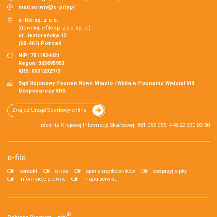
mail:
serwis@e-pity.pl
e-file sp. z o.o.
(dawniej: e-file sp. z o.o. sp. k.)
ul. Jeziorańska 12
(60-461) Poznań
NIP: 7811934421
Regon: 365695953
KRS: 0001202973
Sąd Rejonowy Poznań Nowe Miasto i Wilda w Poznaniu Wydział VIII
Gospodarczy KRS.
Znajdź Urząd Skarbowy online
Infolinia Krajowej Informacji Skarbowej: 801 055 055, +48 22 330 03 30
e-file
kontakt
o nas
opinie użytkowników
wesprzyj e-pity
informacje prawne
mapa serwisu
®