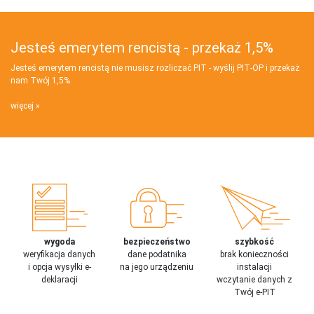
Jesteś emerytem rencistą - przekaż 1,5%
Jesteś emerytem rencistą nie musisz rozliczać PIT - wyślij PIT‑OP i przekaż
nam Twój 1,5%
więcej
wygoda
bezpieczeństwo
szybkość
weryfikacja danych
dane podatnika
brak konieczności
i opcja wysyłki e-
na jego urządzeniu
instalacji
deklaracji
wczytanie danych z
Twój e-PIT