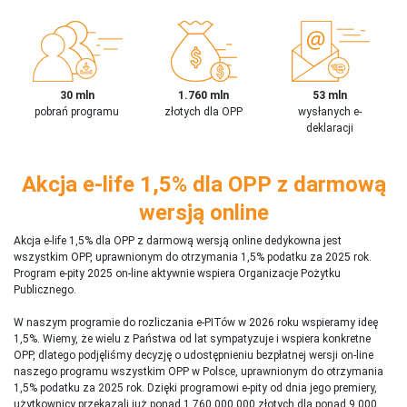
30 mln
1.760 mln
53 mln
pobrań programu
złotych dla OPP
wysłanych e-
deklaracji
Akcja e-life 1,5% dla OPP z darmową
wersją online
Akcja e-life 1,5% dla OPP z darmową wersją online dedykowna jest
wszystkim OPP, uprawnionym do otrzymania 1,5% podatku za 2025 rok.
Program e-pity 2025 on-line aktywnie wspiera Organizacje Pożytku
Publicznego.
W naszym programie do rozliczania e-PITów w 2026 roku wspieramy ideę
1,5%. Wiemy, że wielu z Państwa od lat sympatyzuje i wspiera konkretne
OPP, dlatego podjęliśmy decyzję o udostępnieniu bezpłatnej wersji on-line
naszego programu wszystkim OPP w Polsce, uprawnionym do otrzymania
1,5% podatku za 2025 rok. Dzięki programowi e-pity od dnia jego premiery,
użytkownicy przekazali już ponad 1 760 000 000 złotych dla ponad 9 000