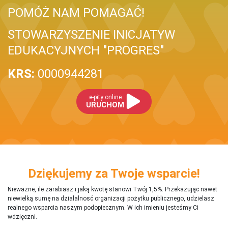
POMÓŻ NAM POMAGAĆ!
STOWARZYSZENIE INICJATYW
EDUKACYJNYCH "PROGRES"
KRS:
0000944281
e-pity online
URUCHOM
Dziękujemy za Twoje wsparcie!
Nieważne, ile zarabiasz i jaką kwotę stanowi Twój 1,5%. Przekazując nawet
niewielką sumę na działalnosć organizacji pożytku publicznego, udzielasz
realnego wsparcia naszym podopiecznym. W ich imieniu jesteśmy Ci
wdzięczni.