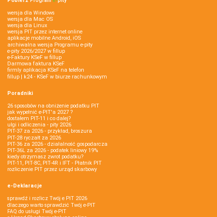
Pobierz
Program
e‑
pity
wersja dla Windows
wersja dla Mac OS
wersja dla Linux
wersja PIT przez internet online
aplikacje mobilne Android, iOS
archiwalna wersja Programu e-pity
e-pity 2026/2027 w fillup
e‑Faktury KSeF w fillup
Darmowa faktura KSeF
firmly aplikacja KSeF na telefon
fillup | k24 - KSeF w biurze rachunkowym
Poradniki
26 sposobów na obniżenie podatku PIT
jak wypełnić e-PIT'a 2027 ?
dostałem PIT-11 i co dalej?
ulgi i odliczenia - pity 2026
PIT-37 za 2026 - przykład, broszura
PIT-28 ryczałt za 2026
PIT-36 za 2026 - działalność gospodarcza
PIT-36L za 2026 - podatek liniowy 19%
kiedy otrzymasz zwrot podatku?
PIT-11, PIT-8C, PIT-4R i IFT - Płatnik PIT
rozliczenie PIT przez urząd skarbowy
e-Deklaracje
sprawdź i rozlicz Twój e PIT 2026
dlaczego warto sprawdzić Twój e-PIT
FAQ do usługi Twój e-PIT