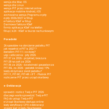
wersja dla Mac OS
wersja dla Linux
wersja PIT przez internet online
aplikacje mobilne Android, iOS
archiwalna wersja Programu e-pity
e-pity 2026/2027 w fillup
e‑Faktury KSeF w fillup
Darmowa faktura KSeF
firmly aplikacja KSeF na telefon
fillup | k24 - KSeF w biurze rachunkowym
Poradniki
26 sposobów na obniżenie podatku PIT
jak wypełnić e-PIT'a 2027 ?
dostałem PIT-11 i co dalej?
ulgi i odliczenia - pity 2026
PIT-37 za 2026 - przykład, broszura
PIT-28 ryczałt za 2026
PIT-36 za 2026 - działalność gospodarcza
PIT-36L za 2026 - podatek liniowy 19%
kiedy otrzymasz zwrot podatku?
PIT-11, PIT-8C, PIT-4R i IFT - Płatnik PIT
rozliczenie PIT przez urząd skarbowy
e-Deklaracje
sprawdź i rozlicz Twój e PIT 2026
dlaczego warto sprawdzić Twój e-PIT
FAQ do usługi Twój e-PIT
e-Urząd Skarbowy obsługa online
kody weryfikacji UPO e-deklaracji
znajdź kod Urzędu Skarbowego