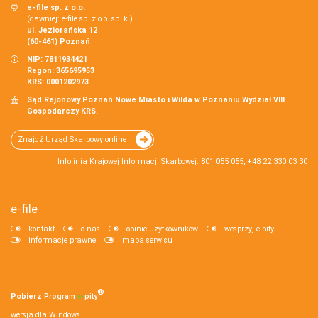
e-file sp. z o.o.
(dawniej: e-file sp. z o.o. sp. k.)
ul. Jeziorańska 12
(60-461) Poznań
NIP: 7811934421
Regon: 365695953
KRS: 0001202973
Sąd Rejonowy Poznań Nowe Miasto i Wilda w Poznaniu Wydział VIII
Gospodarczy KRS.
Znajdź Urząd Skarbowy online
Infolinia Krajowej Informacji Skarbowej: 801 055 055, +48 22 330 03 30
e-file
kontakt
o nas
opinie użytkowników
wesprzyj e-pity
informacje prawne
mapa serwisu
®
Pobierz
Program
e‑
pity
wersja dla Windows