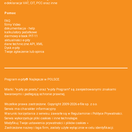
e-deklaracje VAT, CIT, PCC oraz inne
Pomoc
FAQ
filmy Video
dokumentacja - help
kalkulatory podatkowe
darmowy e-book PIT-11
aktualności e-pity
dane techniczne API, XML
Dysk e-pity
Twoje zgłoszenie lub opinia
Program e-pity® Najlepsze w POLSCE.
Marki: "e-pity po prostu" oraz "e-pity Program" są zarejestrowanymi znakami
towarowymi i podlegają ochronie prawnej.
Wszelkie prawa zastrzeżone. Copyright 2009-2026
e-file sp. z o.o.
Serwis ma charakter informacyjny.
Warunki korzystania z serwisu zawarte są w
Regulaminie
i
Polityce Prywatności
.
Serwis wykorzystuje
pliki cookies i inne technologie
.
Modyfikuj Twoje ustawienia prywatności i plików cookies »
Zastrzeżone nazwy i loga firm, zostały użyte wyłącznie w celu identyfikacji.