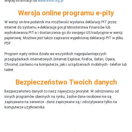
Więcej informacji na
www.e-life.org.pl
Wersja online programu e-pity
W wersji on-line podatnik ma możliwość wysłania deklaracji PIT przez
Internet do systemu e-deklaracje.gov.pl Ministerstwa Finansów lub
wydrukowania PIT-a i dostarczenia go do swojego US tradycyjnie w wersji
papierowej. Możliwe jest także zapisanie wypełnionej deklaracji PIT w pliku
PDF.
Program e-pity online działa we wszystkich najpopularniejszych
przeglądarkach internetowych (Internet Explorer, Firefox, Safari, Opera,
Chrome) zarówno na komputerze, jaki i urządzeniach mobilnych - telefon lub
tablet..
Bezpieczeństwo Twoich danych
Bezpieczeństwo danych to nasz najwyższy priorytet. W odróżnieniu od
innych programów obecnych na rynku,
ż
adne dane osobowe nie są
zapisywane na serwerze - dane zapisywane są i odczytywane tylko na
komputerze użytkownika.