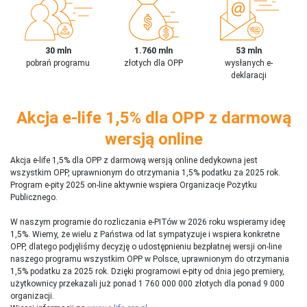
30 mln
1.760 mln
53 mln
pobrań programu
złotych dla OPP
wysłanych e-
deklaracji
Akcja e-life 1,5% dla OPP z darmową
wersją online
Akcja e-life 1,5% dla OPP z darmową wersją online dedykowna jest
wszystkim OPP, uprawnionym do otrzymania 1,5% podatku za 2025 rok.
Program e-pity 2025 on-line aktywnie wspiera Organizacje Pożytku
Publicznego.
W naszym programie do rozliczania e-PITów w 2026 roku wspieramy ideę
1,5%. Wiemy, że wielu z Państwa od lat sympatyzuje i wspiera konkretne
OPP, dlatego podjęliśmy decyzję o udostępnieniu bezpłatnej wersji on-line
naszego programu wszystkim OPP w Polsce, uprawnionym do otrzymania
1,5% podatku za 2025 rok. Dzięki programowi e-pity od dnia jego premiery,
użytkownicy przekazali już ponad 1 760 000 000 złotych dla ponad 9 000
organizacji.