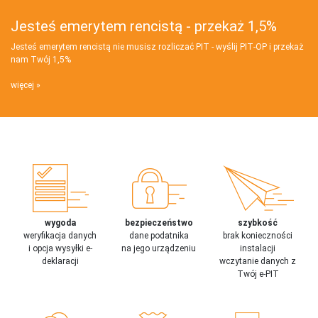
Jesteś emerytem rencistą - przekaż 1,5%
Jesteś emerytem rencistą nie musisz rozliczać PIT - wyślij PIT‑OP i przekaż
nam Twój 1,5%
więcej
wygoda
bezpieczeństwo
szybkość
weryfikacja danych
dane podatnika
brak konieczności
i opcja wysyłki e-
na jego urządzeniu
instalacji
deklaracji
wczytanie danych z
Twój e-PIT