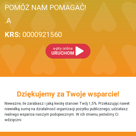
POMÓŻ NAM POMAGAĆ!
.A
KRS:
0000921560
e-pity online
URUCHOM
Dziękujemy za Twoje wsparcie!
Nieważne, ile zarabiasz i jaką kwotę stanowi Twój 1,5%. Przekazując nawet
niewielką sumę na działalnosć organizacji pożytku publicznego, udzielasz
realnego wsparcia naszym podopiecznym. W ich imieniu jesteśmy Ci
wdzięczni.