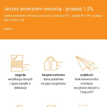
Jesteś emerytem rencistą - przekaż 1,5%
Jesteś emerytem rencistą nie musisz rozliczać PIT - wyślij PIT‑OP i przekaż
nam Twój 1,5%
więcej
wygoda
bezpieczeństwo
szybkość
weryfikacja danych
dane podatnika
brak konieczności
i opcja wysyłki e-
na jego urządzeniu
instalacji
deklaracji
wczytanie danych z
Twój e-PIT