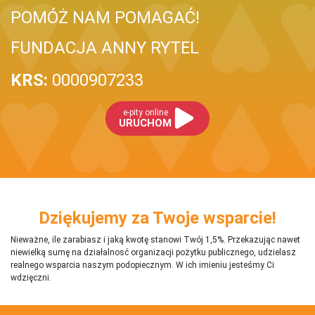
POMÓŻ NAM POMAGAĆ!
FUNDACJA ANNY RYTEL
KRS:
0000907233
e-pity online
URUCHOM
Dziękujemy za Twoje wsparcie!
Nieważne, ile zarabiasz i jaką kwotę stanowi Twój 1,5%. Przekazując nawet
niewielką sumę na działalnosć organizacji pożytku publicznego, udzielasz
realnego wsparcia naszym podopiecznym. W ich imieniu jesteśmy Ci
wdzięczni.