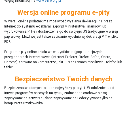
Więcej informacji na
www.e-life.org.pl
Wersja online programu e-pity
W wersji on-line podatnik ma możliwość wysłania deklaracji PIT przez
Internet do systemu e-deklaracje.gov.pl Ministerstwa Finansów lub
wydrukowania PIT-a i dostarczenia go do swojego US tradycyjnie w wersji
papierowej. Możliwe jest także zapisanie wypełnionej deklaracji PIT w pliku
PDF.
Program e-pity online działa we wszystkich najpopularniejszych
przeglądarkach internetowych (Internet Explorer, Firefox, Safari, Opera,
Chrome) zarówno na komputerze, jaki i urządzeniach mobilnych - telefon lub
tablet..
Bezpieczeństwo Twoich danych
Bezpieczeństwo danych to nasz najwyższy priorytet. W odróżnieniu od
innych programów obecnych na rynku,
ż
adne dane osobowe nie są
zapisywane na serwerze - dane zapisywane są i odczytywane tylko na
komputerze użytkownika.