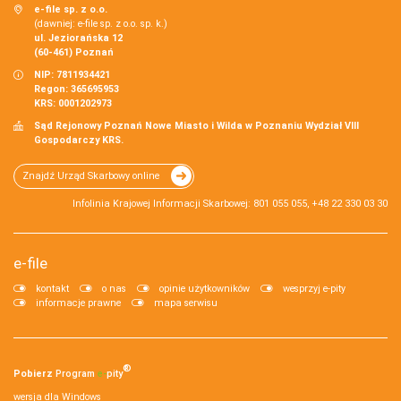
e-file sp. z o.o.
(dawniej: e-file sp. z o.o. sp. k.)
ul. Jeziorańska 12
(60-461) Poznań
NIP: 7811934421
Regon: 365695953
KRS: 0001202973
Sąd Rejonowy Poznań Nowe Miasto i Wilda w Poznaniu Wydział VIII
Gospodarczy KRS.
Znajdź Urząd Skarbowy online
Infolinia Krajowej Informacji Skarbowej: 801 055 055, +48 22 330 03 30
e-file
kontakt
o nas
opinie użytkowników
wesprzyj e-pity
informacje prawne
mapa serwisu
®
Pobierz
Program
e‑
pity
wersja dla Windows