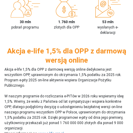
30 mln
1.760 mln
53 mln
pobrań programu
złotych dla OPP
wysłanych e-
deklaracji
Akcja e-life 1,5% dla OPP z darmową
wersją online
Akcja e-life 1,5% dla OPP z darmową wersją online dedykowna jest
wszystkim OPP, uprawnionym do otrzymania 1,5% podatku za 2025 rok.
Program e-pity 2025 on-line aktywnie wspiera Organizacje Pożytku
Publicznego.
W naszym programie do rozliczania e-PITów w 2026 roku wspieramy ideę
1,5%. Wiemy, że wielu z Państwa od lat sympatyzuje i wspiera konkretne
OPP, dlatego podjęliśmy decyzję o udostępnieniu bezpłatnej wersji on-line
naszego programu wszystkim OPP w Polsce, uprawnionym do otrzymania
1,5% podatku za 2025 rok. Dzięki programowi e-pity od dnia jego premiery,
użytkownicy przekazali już ponad 1 760 000 000 złotych dla ponad 9 000
organizacji.