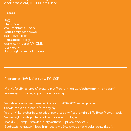
e-deklaracje VAT, CIT, PCC oraz inne
Pomoc
FAQ
filmy Video
dokumentacja - help
kalkulatory podatkowe
darmowy e-book PIT-11
aktualności e-pity
dane techniczne API, XML
Dysk e-pity
Twoje zgłoszenie lub opinia
Program e-pity® Najlepsze w POLSCE.
Marki: "e-pity po prostu" oraz "e-pity Program" są zarejestrowanymi znakami
towarowymi i podlegają ochronie prawnej.
Wszelkie prawa zastrzeżone. Copyright 2009-2026
e-file sp. z o.o.
Serwis ma charakter informacyjny.
Warunki korzystania z serwisu zawarte są w
Regulaminie
i
Polityce Prywatności
.
Serwis wykorzystuje
pliki cookies i inne technologie
.
Modyfikuj Twoje ustawienia prywatności i plików cookies »
Zastrzeżone nazwy i loga firm, zostały użyte wyłącznie w celu identyfikacji.