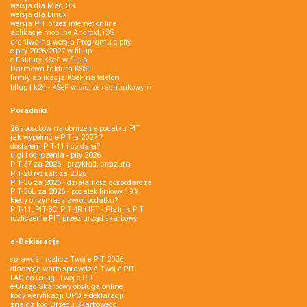
wersja dla Mac OS
wersja dla Linux
wersja PIT przez internet online
aplikacje mobilne Android, iOS
archiwalna wersja Programu e-pity
e-pity 2026/2027 w fillup
e‑Faktury KSeF w fillup
Darmowa faktura KSeF
firmly aplikacja KSeF na telefon
fillup | k24 - KSeF w biurze rachunkowym
Poradniki
26 sposobów na obniżenie podatku PIT
jak wypełnić e-PIT'a 2027 ?
dostałem PIT-11 i co dalej?
ulgi i odliczenia - pity 2026
PIT-37 za 2026 - przykład, broszura
PIT-28 ryczałt za 2026
PIT-36 za 2026 - działalność gospodarcza
PIT-36L za 2026 - podatek liniowy 19%
kiedy otrzymasz zwrot podatku?
PIT-11, PIT-8C, PIT-4R i IFT - Płatnik PIT
rozliczenie PIT przez urząd skarbowy
e-Deklaracje
sprawdź i rozlicz Twój e PIT 2026
dlaczego warto sprawdzić Twój e-PIT
FAQ do usługi Twój e-PIT
e-Urząd Skarbowy obsługa online
kody weryfikacji UPO e-deklaracji
znajdź kod Urzędu Skarbowego