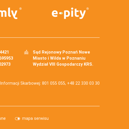
34421
Sąd Rejonowy Poznań Nowe
695953
Miasto i Wilda w Poznaniu
02973
Wydział VIII Gospodarczy KRS.
j Informacji Skarbowej: 801 055 055, +48 22 330 03 30
wne
mapa serwisu