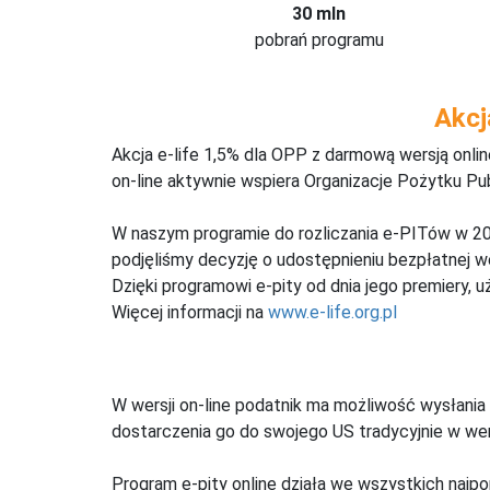
30 mln
pobrań programu
Akcj
Akcja e-life 1,5% dla OPP z darmową wersją onl
on-line aktywnie wspiera Organizacje Pożytku Pu
W naszym programie do rozliczania e-PITów w 20
podjęliśmy decyzję o udostępnieniu bezpłatnej 
Dzięki programowi e-pity od dnia jego premiery, u
Więcej informacji na
www.e-life.org.pl
W wersji on-line podatnik ma możliwość wysłania 
dostarczenia go do swojego US tradycyjnie w wers
Program e-pity online działa we wszystkich najpo