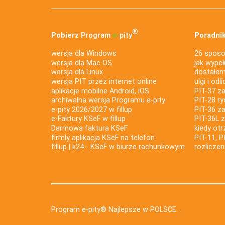
®
Pobierz
Program
e‑
pity
Poradnik
wersja dla Windows
26 sposo
wersja dla Mac OS
jak wypeł
wersja dla Linux
dostałem 
wersja PIT przez internet online
ulgi i odl
aplikacje mobilne Android, iOS
PIT-37 za
archiwalna wersja Programu e-pity
PIT-28 ry
e-pity 2026/2027 w fillup
PIT-36 z
e‑Faktury KSeF w fillup
PIT-36L 
Darmowa faktura KSeF
kiedy ot
firmly aplikacja KSeF na telefon
PIT-11, P
fillup | k24 - KSeF w biurze rachunkowym
rozlicze
Program e-pity® Najlepsze w POLSCE.