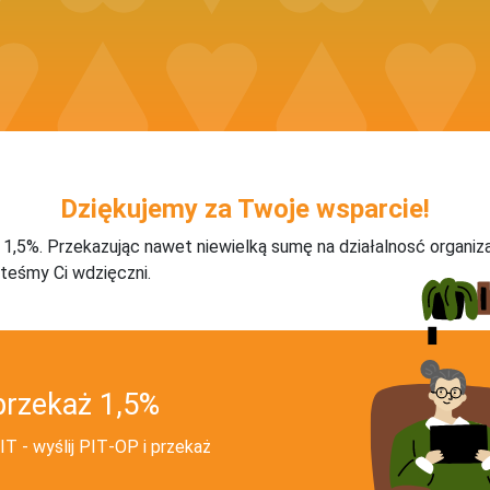
Dziękujemy za Twoje wsparcie!
j 1,5%. Przekazując nawet niewielką sumę na działalnosć organiz
teśmy Ci wdzięczni.
przekaż 1,5%
T - wyślij PIT‑OP i przekaż