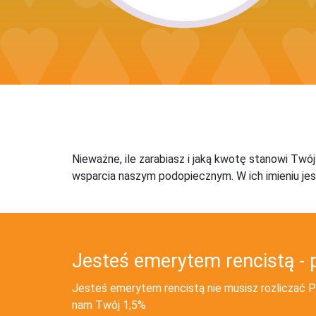
Nieważne, ile zarabiasz i jaką kwotę stanowi Twó
wsparcia naszym podopiecznym. W ich imieniu jes
Jesteś emerytem rencistą - 
Jesteś emerytem rencistą nie musisz rozliczać PI
nam Twój 1,5%