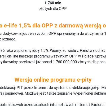
1.760 mln
złotych dla OPP
a e-life 1,5% dla OPP z darmową wersją o
ine dedykowna jest wszystkim OPP, uprawnionym do otrzymania 1
blicznego.
26 roku wspieramy ideę 1,5%. Wiemy, że wielu z Państwa od lat
wersji on-line naszego programu wszystkim OPP w Polsce, upraw
żytkownicy przekazali już ponad 1 760 000 000 złotych dla ponad
Wersja online programu e-pity
deklaracji PIT przez Internet do systemu e-deklaracje.gov.pl M
ji papierowej. Możliwe jest także zapisanie wypełnionej deklarac
pularniejszych przeglądarkach internetowych (Internet Explorer, 