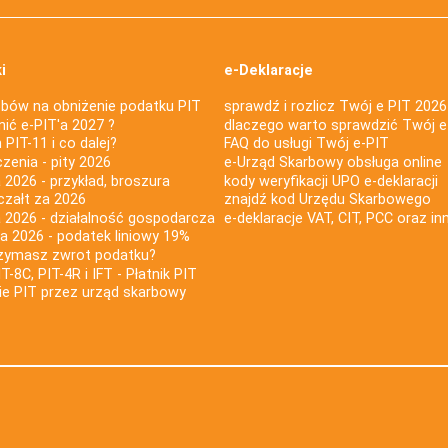
i
e-Deklaracje
bów na obniżenie podatku PIT
sprawdź i rozlicz Twój e PIT 2026
nić e-PIT'a 2027 ?
dlaczego warto sprawdzić Twój e
PIT-11 i co dalej?
FAQ do usługi Twój e-PIT
iczenia - pity 2026
e-Urząd Skarbowy obsługa online
 2026 - przykład, broszura
kody weryfikacji UPO e-deklaracji
czałt za 2026
znajdź kod Urzędu Skarbowego
a 2026 - działalność gospodarcza
e-deklaracje VAT, CIT, PCC oraz in
za 2026 - podatek liniowy 19%
rzymasz zwrot podatku?
IT-8C, PIT-4R i IFT - Płatnik PIT
nie PIT przez urząd skarbowy