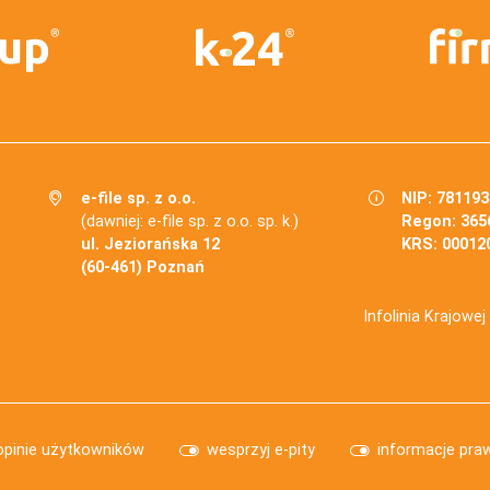
e-file sp. z o.o.
NIP: 78119
(dawniej: e-file sp. z o.o. sp. k.)
Regon: 365
ul. Jeziorańska 12
KRS: 00012
(60-461) Poznań
Infolinia Krajowe
opinie użytkowników
wesprzyj e-pity
informacje pra