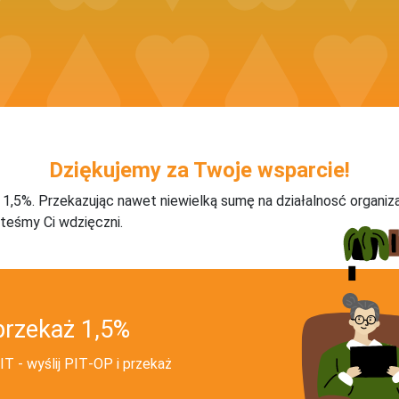
Dziękujemy za Twoje wsparcie!
j 1,5%. Przekazując nawet niewielką sumę na działalnosć organiz
teśmy Ci wdzięczni.
przekaż 1,5%
T - wyślij PIT‑OP i przekaż