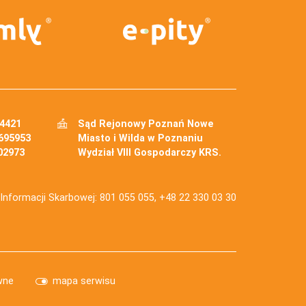
34421
Sąd Rejonowy Poznań Nowe
695953
Miasto i Wilda w Poznaniu
02973
Wydział VIII Gospodarczy KRS.
j Informacji Skarbowej: 801 055 055, +48 22 330 03 30
wne
mapa serwisu