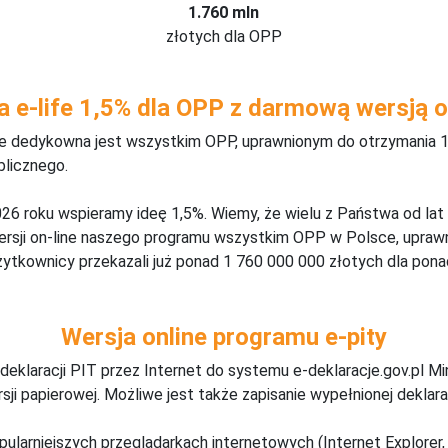
1.760 mln
złotych dla OPP
a e-life 1,5% dla OPP z darmową wersją o
ine dedykowna jest wszystkim OPP, uprawnionym do otrzymania 1
blicznego.
26 roku wspieramy ideę 1,5%. Wiemy, że wielu z Państwa od lat
wersji on-line naszego programu wszystkim OPP w Polsce, upraw
żytkownicy przekazali już ponad 1 760 000 000 złotych dla ponad
Wersja online programu e-pity
deklaracji PIT przez Internet do systemu e-deklaracje.gov.pl M
ji papierowej. Możliwe jest także zapisanie wypełnionej deklarac
pularniejszych przeglądarkach internetowych (Internet Explorer, 