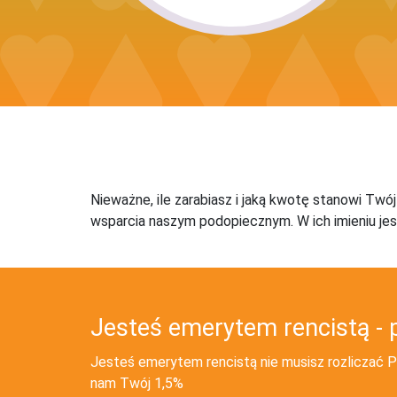
Nieważne, ile zarabiasz i jaką kwotę stanowi Twó
wsparcia naszym podopiecznym. W ich imieniu jes
Jesteś emerytem rencistą - 
Jesteś emerytem rencistą nie musisz rozliczać PI
nam Twój 1,5%