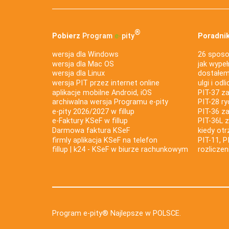
®
Pobierz
Program
e‑
pity
Poradnik
wersja dla Windows
26 sposo
wersja dla Mac OS
jak wypeł
wersja dla Linux
dostałem 
wersja PIT przez internet online
ulgi i odl
aplikacje mobilne Android, iOS
PIT-37 za
archiwalna wersja Programu e-pity
PIT-28 ry
e-pity 2026/2027 w fillup
PIT-36 z
e‑Faktury KSeF w fillup
PIT-36L 
Darmowa faktura KSeF
kiedy ot
firmly aplikacja KSeF na telefon
PIT-11, P
fillup | k24 - KSeF w biurze rachunkowym
rozlicze
Program e-pity® Najlepsze w POLSCE.