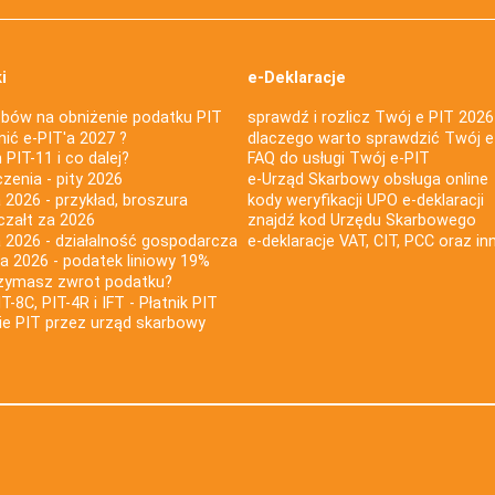
i
e-Deklaracje
bów na obniżenie podatku PIT
sprawdź i rozlicz Twój e PIT 2026
nić e-PIT'a 2027 ?
dlaczego warto sprawdzić Twój e
PIT-11 i co dalej?
FAQ do usługi Twój e-PIT
iczenia - pity 2026
e-Urząd Skarbowy obsługa online
 2026 - przykład, broszura
kody weryfikacji UPO e-deklaracji
czałt za 2026
znajdź kod Urzędu Skarbowego
a 2026 - działalność gospodarcza
e-deklaracje VAT, CIT, PCC oraz in
za 2026 - podatek liniowy 19%
rzymasz zwrot podatku?
IT-8C, PIT-4R i IFT - Płatnik PIT
nie PIT przez urząd skarbowy