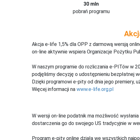
30 mln
pobrań programu
Akcj
Akcja e-life 1,5% dla OPP z darmową wersją onl
on-line aktywnie wspiera Organizacje Pożytku Pu
W naszym programie do rozliczania e-PITów w 20
podjęliśmy decyzję o udostępnieniu bezpłatnej 
Dzięki programowi e-pity od dnia jego premiery, u
Więcej informacji na
www.e-life.org.pl
W wersji on-line podatnik ma możliwość wysłania 
dostarczenia go do swojego US tradycyjnie w wers
Program e-pity online działa we wszystkich najpo