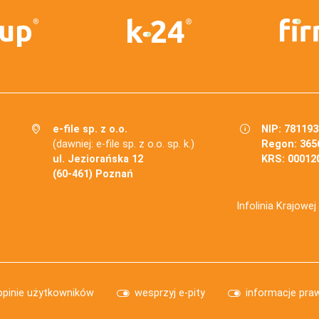
e-file sp. z o.o.
NIP: 78119
(dawniej: e-file sp. z o.o. sp. k.)
Regon: 365
ul. Jeziorańska 12
KRS: 00012
(60-461) Poznań
Infolinia Krajowe
opinie użytkowników
wesprzyj e-pity
informacje pra