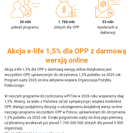
30 mln
1.760 mln
53 mln
pobrań programu
złotych dla OPP
wysłanych e-
deklaracji
Akcja e-life 1,5% dla OPP z darmową
wersją online
Akcja e-life 1,5% dla OPP z darmową wersją online dedykowna jest
wszystkim OPP, uprawnionym do otrzymania 1,5% podatku za 2025 rok.
Program e-pity 2025 on-line aktywnie wspiera Organizacje Pożytku
Publicznego.
W naszym programie do rozliczania e-PITów w 2026 roku wspieramy ideę
1,5%. Wiemy, że wielu z Państwa od lat sympatyzuje i wspiera konkretne
OPP, dlatego podjęliśmy decyzję o udostępnieniu bezpłatnej wersji on-line
naszego programu wszystkim OPP w Polsce, uprawnionym do otrzymania
1,5% podatku za 2025 rok. Dzięki programowi e-pity od dnia jego premiery,
użytkownicy przekazali już ponad 1 760 000 000 złotych dla ponad 9 000
organizacji.