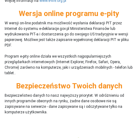
Więcej informacji na
www.e-life.org.pl
Wersja online programu e-pity
W wersji on-line podatnik ma możliwość wysłania deklaracji PIT przez
Internet do systemu e-deklaracje.gov.pl Ministerstwa Finansów lub
wydrukowania PIT-a i dostarczenia go do swojego US tradycyjnie w wersji
papierowej. Możliwe jest także zapisanie wypełnionej deklaracji PIT w pliku
PDF.
Program e-pity online działa we wszystkich najpopularniejszych
przeglądarkach internetowych (Internet Explorer, Firefox, Safari, Opera,
Chrome) zarówno na komputerze, jaki i urządzeniach mobilnych - telefon lub
tablet..
Bezpieczeństwo Twoich danych
Bezpieczeństwo danych to nasz najwyższy priorytet. W odróżnieniu od
innych programów obecnych na rynku,
ż
adne dane osobowe nie są
zapisywane na serwerze - dane zapisywane są i odczytywane tylko na
komputerze użytkownika.