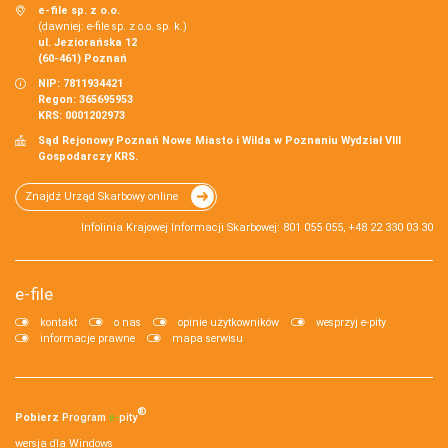
e-file sp. z o.o.
(dawniej: e-file sp. z o.o. sp. k.)
ul. Jeziorańska 12
(60-461) Poznań
NIP: 7811934421
Regon: 365695953
KRS: 0001202973
Sąd Rejonowy Poznań Nowe Miasto i Wilda w Poznaniu Wydział VIII
Gospodarczy KRS.
Znajdź Urząd Skarbowy online
Infolinia Krajowej Informacji Skarbowej: 801 055 055, +48 22 330 03 30
e-file
kontakt
o nas
opinie użytkowników
wesprzyj e-pity
informacje prawne
mapa serwisu
®
Pobierz
Program
e‑
pity
wersja dla Windows