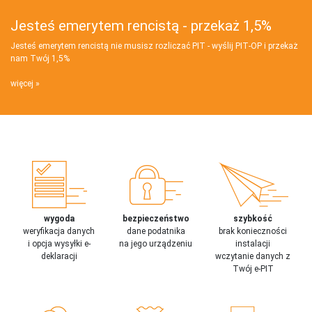
Jesteś emerytem rencistą - przekaż 1,5%
Jesteś emerytem rencistą nie musisz rozliczać PIT - wyślij PIT‑OP i przekaż
nam Twój 1,5%
więcej
wygoda
bezpieczeństwo
szybkość
weryfikacja danych
dane podatnika
brak konieczności
i opcja wysyłki e-
na jego urządzeniu
instalacji
deklaracji
wczytanie danych z
Twój e-PIT