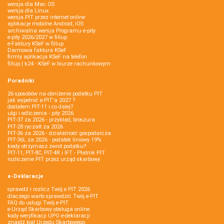
wersja dla Mac OS
wersja dla Linux
wersja PIT przez internet online
aplikacje mobilne Android, iOS
archiwalna wersja Programu e-pity
e-pity 2026/2027 w fillup
e‑Faktury KSeF w fillup
Darmowa faktura KSeF
firmly aplikacja KSeF na telefon
fillup | k24 - KSeF w biurze rachunkowym
Poradniki
26 sposobów na obniżenie podatku PIT
jak wypełnić e-PIT'a 2027 ?
dostałem PIT-11 i co dalej?
ulgi i odliczenia - pity 2026
PIT-37 za 2026 - przykład, broszura
PIT-28 ryczałt za 2026
PIT-36 za 2026 - działalność gospodarcza
PIT-36L za 2026 - podatek liniowy 19%
kiedy otrzymasz zwrot podatku?
PIT-11, PIT-8C, PIT-4R i IFT - Płatnik PIT
rozliczenie PIT przez urząd skarbowy
e-Deklaracje
sprawdź i rozlicz Twój e PIT 2026
dlaczego warto sprawdzić Twój e-PIT
FAQ do usługi Twój e-PIT
e-Urząd Skarbowy obsługa online
kody weryfikacji UPO e-deklaracji
znajdź kod Urzędu Skarbowego