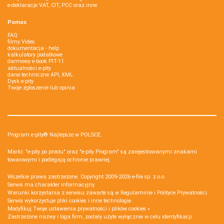
e-deklaracje VAT, CIT, PCC oraz inne
Pomoc
FAQ
filmy Video
dokumentacja - help
kalkulatory podatkowe
darmowy e-book PIT-11
aktualności e-pity
dane techniczne API, XML
Dysk e-pity
Twoje zgłoszenie lub opinia
Program e-pity® Najlepsze w POLSCE.
Marki: "e-pity po prostu" oraz "e-pity Program" są zarejestrowanymi znakami
towarowymi i podlegają ochronie prawnej.
Wszelkie prawa zastrzeżone. Copyright 2009-2026
e-file sp. z o.o.
Serwis ma charakter informacyjny.
Warunki korzystania z serwisu zawarte są w
Regulaminie
i
Polityce Prywatności
.
Serwis wykorzystuje
pliki cookies i inne technologie
.
Modyfikuj Twoje ustawienia prywatności i plików cookies »
Zastrzeżone nazwy i loga firm, zostały użyte wyłącznie w celu identyfikacji.