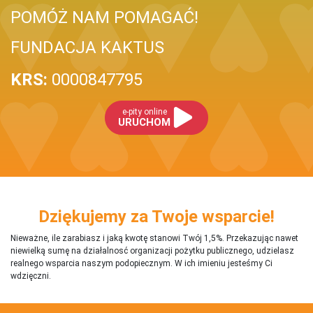
POMÓŻ NAM POMAGAĆ!
FUNDACJA KAKTUS
KRS:
0000847795
e-pity online
URUCHOM
Dziękujemy za Twoje wsparcie!
Nieważne, ile zarabiasz i jaką kwotę stanowi Twój 1,5%. Przekazując nawet
niewielką sumę na działalnosć organizacji pożytku publicznego, udzielasz
realnego wsparcia naszym podopiecznym. W ich imieniu jesteśmy Ci
wdzięczni.