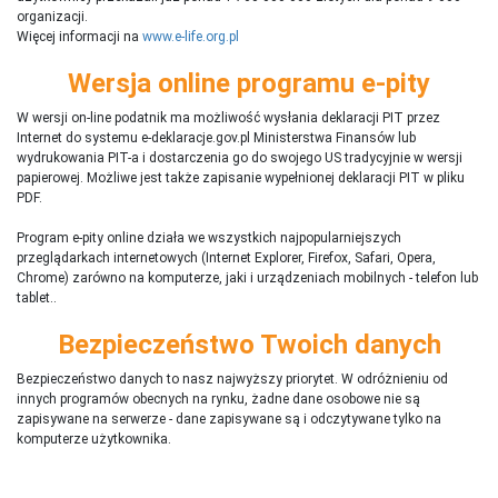
organizacji.
Więcej informacji na
www.e-life.org.pl
Wersja online programu e-pity
W wersji on-line podatnik ma możliwość wysłania deklaracji PIT przez
Internet do systemu e-deklaracje.gov.pl Ministerstwa Finansów lub
wydrukowania PIT-a i dostarczenia go do swojego US tradycyjnie w wersji
papierowej. Możliwe jest także zapisanie wypełnionej deklaracji PIT w pliku
PDF.
Program e-pity online działa we wszystkich najpopularniejszych
przeglądarkach internetowych (Internet Explorer, Firefox, Safari, Opera,
Chrome) zarówno na komputerze, jaki i urządzeniach mobilnych - telefon lub
tablet..
Bezpieczeństwo Twoich danych
Bezpieczeństwo danych to nasz najwyższy priorytet. W odróżnieniu od
innych programów obecnych na rynku,
ż
adne dane osobowe nie są
zapisywane na serwerze - dane zapisywane są i odczytywane tylko na
komputerze użytkownika.