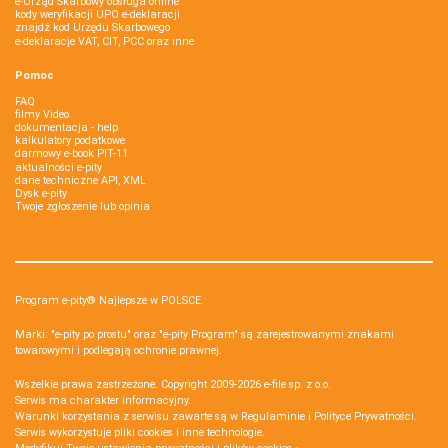
e-Urząd Skarbowy obsługa online
kody weryfikacji UPO e-deklaracji
znajdź kod Urzędu Skarbowego
e-deklaracje VAT, CIT, PCC oraz inne
Pomoc
FAQ
filmy Video
dokumentacja - help
kalkulatory podatkowe
darmowy e-book PIT-11
aktualności e-pity
dane techniczne API, XML
Dysk e-pity
Twoje zgłoszenie lub opinia
Program e-pity® Najlepsze w POLSCE.
Marki: "e-pity po prostu" oraz "e-pity Program" są zarejestrowanymi znakami
towarowymi i podlegają ochronie prawnej.
Wszelkie prawa zastrzeżone. Copyright 2009-2026
e-file sp. z o.o.
Serwis ma charakter informacyjny.
Warunki korzystania z serwisu zawarte są w
Regulaminie
i
Polityce Prywatności
.
Serwis wykorzystuje
pliki cookies i inne technologie
.