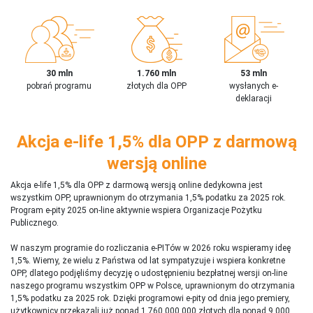
30 mln
1.760 mln
53 mln
pobrań programu
złotych dla OPP
wysłanych e-
deklaracji
Akcja e-life 1,5% dla OPP z darmową
wersją online
Akcja e-life 1,5% dla OPP z darmową wersją online dedykowna jest
wszystkim OPP, uprawnionym do otrzymania 1,5% podatku za 2025 rok.
Program e-pity 2025 on-line aktywnie wspiera Organizacje Pożytku
Publicznego.
W naszym programie do rozliczania e-PITów w 2026 roku wspieramy ideę
1,5%. Wiemy, że wielu z Państwa od lat sympatyzuje i wspiera konkretne
OPP, dlatego podjęliśmy decyzję o udostępnieniu bezpłatnej wersji on-line
naszego programu wszystkim OPP w Polsce, uprawnionym do otrzymania
1,5% podatku za 2025 rok. Dzięki programowi e-pity od dnia jego premiery,
użytkownicy przekazali już ponad 1 760 000 000 złotych dla ponad 9 000