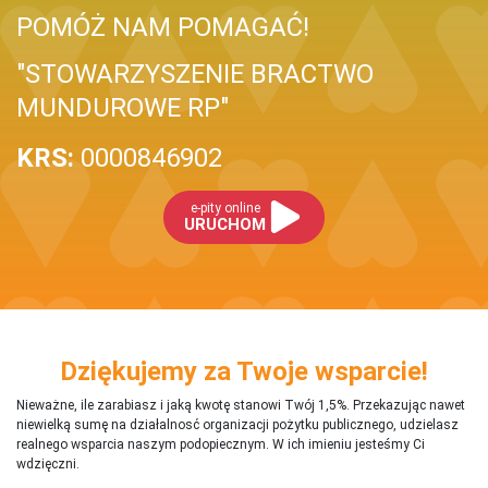
POMÓŻ NAM POMAGAĆ!
"STOWARZYSZENIE BRACTWO
MUNDUROWE RP"
KRS:
0000846902
e-pity online
URUCHOM
Dziękujemy za Twoje wsparcie!
Nieważne, ile zarabiasz i jaką kwotę stanowi Twój 1,5%. Przekazując nawet
niewielką sumę na działalnosć organizacji pożytku publicznego, udzielasz
realnego wsparcia naszym podopiecznym. W ich imieniu jesteśmy Ci
wdzięczni.