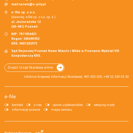
mail:
serwis@e-pity.pl
e-file sp. z o.o.
(dawniej: e-file sp. z o.o. sp. k.)
ul. Jeziorańska 12
(60-461) Poznań
NIP: 7811934421
Regon: 365695953
KRS: 0001202973
Sąd Rejonowy Poznań Nowe Miasto i Wilda w Poznaniu Wydział VIII
Gospodarczy KRS.
Znajdź Urząd Skarbowy online
Infolinia Krajowej Informacji Skarbowej: 801 055 055, +48 22 330 03 30
e-file
kontakt
o nas
opinie użytkowników
wesprzyj e-pity
informacje prawne
mapa serwisu
®