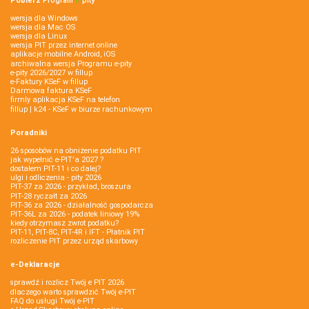
Pobierz
Program
e‑
pity
wersja dla Windows
wersja dla Mac OS
wersja dla Linux
wersja PIT przez internet online
aplikacje mobilne Android, iOS
archiwalna wersja Programu e-pity
e-pity 2026/2027 w fillup
e‑Faktury KSeF w fillup
Darmowa faktura KSeF
firmly aplikacja KSeF na telefon
fillup | k24 - KSeF w biurze rachunkowym
Poradniki
26 sposobów na obniżenie podatku PIT
jak wypełnić e-PIT'a 2027 ?
dostałem PIT-11 i co dalej?
ulgi i odliczenia - pity 2026
PIT-37 za 2026 - przykład, broszura
PIT-28 ryczałt za 2026
PIT-36 za 2026 - działalność gospodarcza
PIT-36L za 2026 - podatek liniowy 19%
kiedy otrzymasz zwrot podatku?
PIT-11, PIT-8C, PIT-4R i IFT - Płatnik PIT
rozliczenie PIT przez urząd skarbowy
e-Deklaracje
sprawdź i rozlicz Twój e PIT 2026
dlaczego warto sprawdzić Twój e-PIT
FAQ do usługi Twój e-PIT