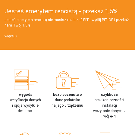
Jesteś emerytem rencistą - przekaż 1,5%
Jesteś emerytem rencistą nie musisz rozliczać PIT - wyślij PIT‑OP i przekaż
nam Twój 1,5%
więcej
wygoda
bezpieczeństwo
szybkość
weryfikacja danych
dane podatnika
brak konieczności
i opcja wysyłki e-
na jego urządzeniu
instalacji
deklaracji
wczytanie danych z
Twój e-PIT