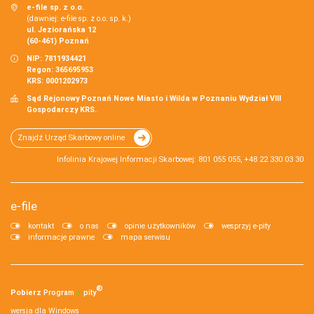
e-file sp. z o.o.
(dawniej: e-file sp. z o.o. sp. k.)
ul. Jeziorańska 12
(60-461) Poznań
NIP: 7811934421
Regon: 365695953
KRS: 0001202973
Sąd Rejonowy Poznań Nowe Miasto i Wilda w Poznaniu Wydział VIII
Gospodarczy KRS.
Znajdź Urząd Skarbowy online
Infolinia Krajowej Informacji Skarbowej: 801 055 055, +48 22 330 03 30
e-file
kontakt
o nas
opinie użytkowników
wesprzyj e-pity
informacje prawne
mapa serwisu
®
Pobierz
Program
e‑
pity
wersja dla Windows