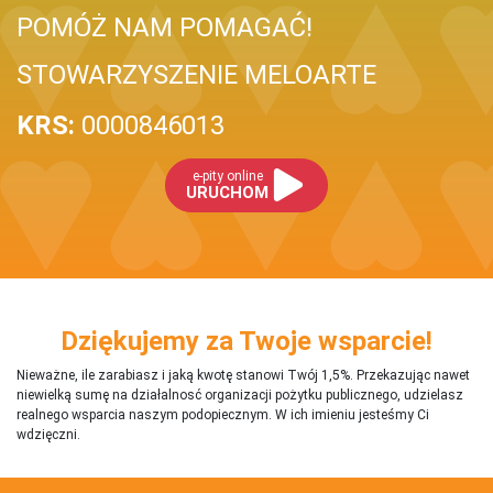
POMÓŻ NAM POMAGAĆ!
STOWARZYSZENIE MELOARTE
KRS:
0000846013
e-pity online
URUCHOM
Dziękujemy za Twoje wsparcie!
Nieważne, ile zarabiasz i jaką kwotę stanowi Twój 1,5%. Przekazując nawet
niewielką sumę na działalnosć organizacji pożytku publicznego, udzielasz
realnego wsparcia naszym podopiecznym. W ich imieniu jesteśmy Ci
wdzięczni.