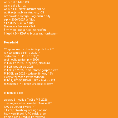
wersja dla Mac OS
wersja dla Linux
wersja PIT przez internet online
aplikacje mobilne Android, iOS
archiwalna wersja Programu e-pity
e-pity 2026/2027 w fillup
e‑Faktury KSeF w fillup
Darmowa faktura KSeF
firmly aplikacja KSeF na telefon
fillup | k24 - KSeF w biurze rachunkowym
Poradniki
26 sposobów na obniżenie podatku PIT
jak wypełnić e-PIT'a 2027 ?
dostałem PIT-11 i co dalej?
ulgi i odliczenia - pity 2026
PIT-37 za 2026 - przykład, broszura
PIT-28 ryczałt za 2026
PIT-36 za 2026 - działalność gospodarcza
PIT-36L za 2026 - podatek liniowy 19%
kiedy otrzymasz zwrot podatku?
PIT-11, PIT-8C, PIT-4R i IFT - Płatnik PIT
rozliczenie PIT przez urząd skarbowy
e-Deklaracje
sprawdź i rozlicz Twój e PIT 2026
dlaczego warto sprawdzić Twój e-PIT
FAQ do usługi Twój e-PIT
e-Urząd Skarbowy obsługa online
kody weryfikacji UPO e-deklaracji
znajdź kod Urzędu Skarbowego