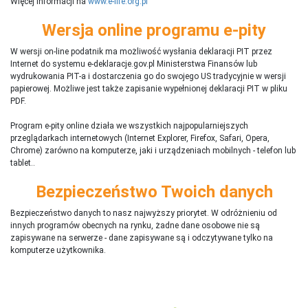
Więcej informacji na
www.e-life.org.pl
Wersja online programu e-pity
W wersji on-line podatnik ma możliwość wysłania deklaracji PIT przez
Internet do systemu e-deklaracje.gov.pl Ministerstwa Finansów lub
wydrukowania PIT-a i dostarczenia go do swojego US tradycyjnie w wersji
papierowej. Możliwe jest także zapisanie wypełnionej deklaracji PIT w pliku
PDF.
Program e-pity online działa we wszystkich najpopularniejszych
przeglądarkach internetowych (Internet Explorer, Firefox, Safari, Opera,
Chrome) zarówno na komputerze, jaki i urządzeniach mobilnych - telefon lub
tablet..
Bezpieczeństwo Twoich danych
Bezpieczeństwo danych to nasz najwyższy priorytet. W odróżnieniu od
innych programów obecnych na rynku,
ż
adne dane osobowe nie są
zapisywane na serwerze - dane zapisywane są i odczytywane tylko na
komputerze użytkownika.