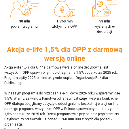
30 mln
1.760 mln
53 mln
pobrań programu
złotych dla OPP
wysłanych e-
deklaracji
Akcja e-life 1,5% dla OPP z darmową
wersją online
Akcja e-life 1,5% dla OPP z darmową wersją online dedykowna jest
wszystkim OPP, uprawnionym do otrzymania 1,5% podatku za 2025 rok.
Program e-pity 2025 on-line aktywnie wspiera Organizacje Pożytku
Publicznego.
W naszym programie do rozliczania e-PITów w 2026 roku wspieramy ideę
1,5%. Wiemy, że wielu z Państwa od lat sympatyzuje i wspiera konkretne
OPP, dlatego podjęliśmy decyzję o udostępnieniu bezpłatnej wersji on-line
naszego programu wszystkim OPP w Polsce, uprawnionym do otrzymania
1,5% podatku za 2025 rok. Dzięki programowi e-pity od dnia jego premiery,
użytkownicy przekazali już ponad 1 760 000 000 złotych dla ponad 9 000
organizacji.