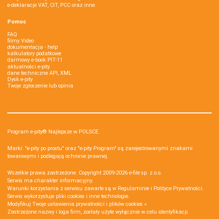
e-deklaracje VAT, CIT, PCC oraz inne
Pomoc
FAQ
filmy Video
dokumentacja - help
kalkulatory podatkowe
darmowy e-book PIT-11
aktualności e-pity
dane techniczne API, XML
Dysk e-pity
Twoje zgłoszenie lub opinia
Program e-pity® Najlepsze w POLSCE.
Marki: "e-pity po prostu" oraz "e-pity Program" są zarejestrowanymi znakami
towarowymi i podlegają ochronie prawnej.
Wszelkie prawa zastrzeżone. Copyright 2009-2026
e-file sp. z o.o.
Serwis ma charakter informacyjny.
Warunki korzystania z serwisu zawarte są w
Regulaminie
i
Polityce Prywatności
.
Serwis wykorzystuje
pliki cookies i inne technologie
.
Modyfikuj Twoje ustawienia prywatności i plików cookies »
Zastrzeżone nazwy i loga firm, zostały użyte wyłącznie w celu identyfikacji.