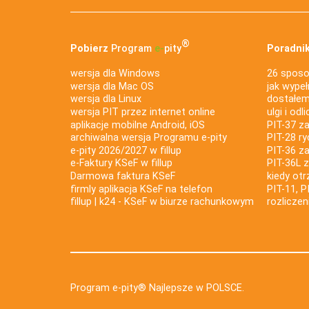
®
Pobierz
Program
e‑
pity
Poradnik
wersja dla Windows
26 sposo
wersja dla Mac OS
jak wypeł
wersja dla Linux
dostałem 
wersja PIT przez internet online
ulgi i odl
aplikacje mobilne Android, iOS
PIT-37 za
archiwalna wersja Programu e-pity
PIT-28 ry
e-pity 2026/2027 w fillup
PIT-36 z
e‑Faktury KSeF w fillup
PIT-36L 
Darmowa faktura KSeF
kiedy ot
firmly aplikacja KSeF na telefon
PIT-11, P
fillup | k24 - KSeF w biurze rachunkowym
rozlicze
Program e-pity® Najlepsze w POLSCE.