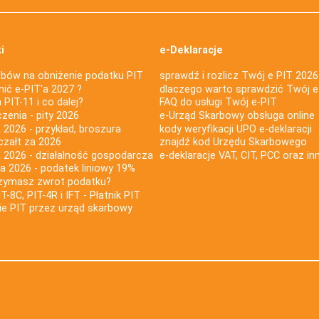
i
e-Deklaracje
bów na obniżenie podatku PIT
sprawdź i rozlicz Twój e PIT 2026
nić e-PIT'a 2027 ?
dlaczego warto sprawdzić Twój e
PIT-11 i co dalej?
FAQ do usługi Twój e-PIT
iczenia - pity 2026
e-Urząd Skarbowy obsługa online
 2026 - przykład, broszura
kody weryfikacji UPO e-deklaracji
czałt za 2026
znajdź kod Urzędu Skarbowego
a 2026 - działalność gospodarcza
e-deklaracje VAT, CIT, PCC oraz in
za 2026 - podatek liniowy 19%
rzymasz zwrot podatku?
IT-8C, PIT-4R i IFT - Płatnik PIT
nie PIT przez urząd skarbowy