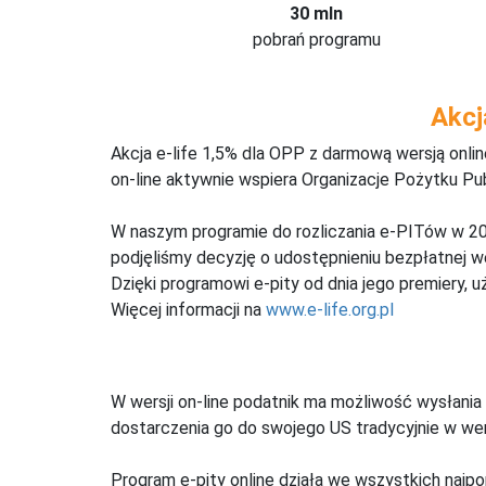
30 mln
pobrań programu
Akcj
Akcja e-life 1,5% dla OPP z darmową wersją onl
on-line aktywnie wspiera Organizacje Pożytku Pu
W naszym programie do rozliczania e-PITów w 20
podjęliśmy decyzję o udostępnieniu bezpłatnej 
Dzięki programowi e-pity od dnia jego premiery, u
Więcej informacji na
www.e-life.org.pl
W wersji on-line podatnik ma możliwość wysłania 
dostarczenia go do swojego US tradycyjnie w wers
Program e-pity online działa we wszystkich najpo