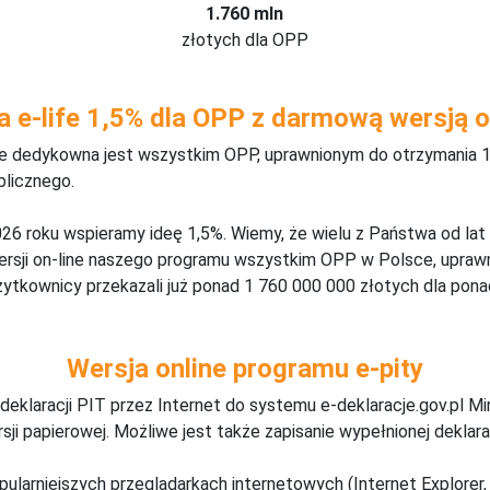
1.760 mln
złotych dla OPP
a e-life 1,5% dla OPP z darmową wersją o
ine dedykowna jest wszystkim OPP, uprawnionym do otrzymania 1
blicznego.
26 roku wspieramy ideę 1,5%. Wiemy, że wielu z Państwa od lat
wersji on-line naszego programu wszystkim OPP w Polsce, upraw
żytkownicy przekazali już ponad 1 760 000 000 złotych dla ponad
Wersja online programu e-pity
deklaracji PIT przez Internet do systemu e-deklaracje.gov.pl M
ji papierowej. Możliwe jest także zapisanie wypełnionej deklarac
pularniejszych przeglądarkach internetowych (Internet Explorer, 