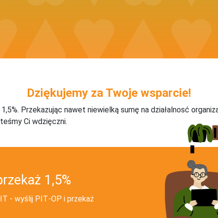
Dziękujemy za Twoje wsparcie!
j 1,5%. Przekazując nawet niewielką sumę na działalnosć organiz
teśmy Ci wdzięczni.
przekaż 1,5%
T - wyślij PIT‑OP i przekaż