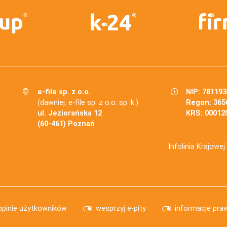
e-file sp. z o.o.
NIP: 78119
(dawniej: e-file sp. z o.o. sp. k.)
Regon: 365
ul. Jeziorańska 12
KRS: 00012
(60-461) Poznań
Infolinia Krajowe
opinie użytkowników
wesprzyj e-pity
informacje pra