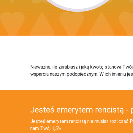
Nieważne, ile zarabiasz i jaką kwotę stanowi Twó
wsparcia naszym podopiecznym. W ich imieniu jes
Jesteś emerytem rencistą - 
Jesteś emerytem rencistą nie musisz rozliczać PI
nam Twój 1,5%