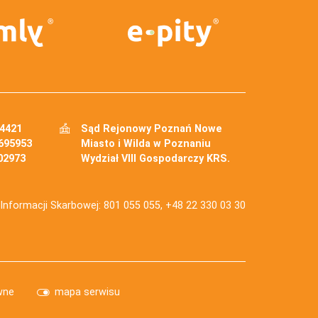
34421
Sąd Rejonowy Poznań Nowe
695953
Miasto i Wilda w Poznaniu
02973
Wydział VIII Gospodarczy KRS.
j Informacji Skarbowej: 801 055 055, +48 22 330 03 30
wne
mapa serwisu