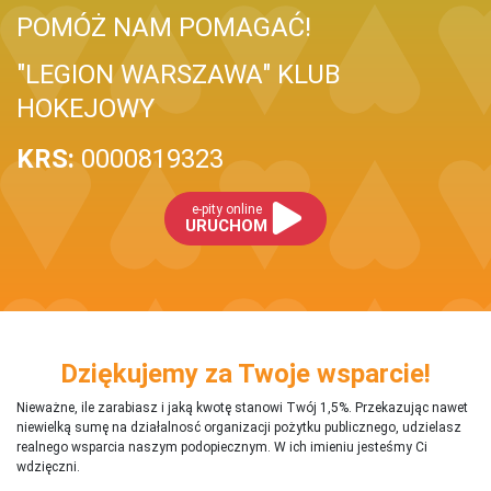
POMÓŻ NAM POMAGAĆ!
"LEGION WARSZAWA" KLUB
HOKEJOWY
KRS:
0000819323
e-pity online
URUCHOM
Dziękujemy za Twoje wsparcie!
Nieważne, ile zarabiasz i jaką kwotę stanowi Twój 1,5%. Przekazując nawet
niewielką sumę na działalnosć organizacji pożytku publicznego, udzielasz
realnego wsparcia naszym podopiecznym. W ich imieniu jesteśmy Ci
wdzięczni.