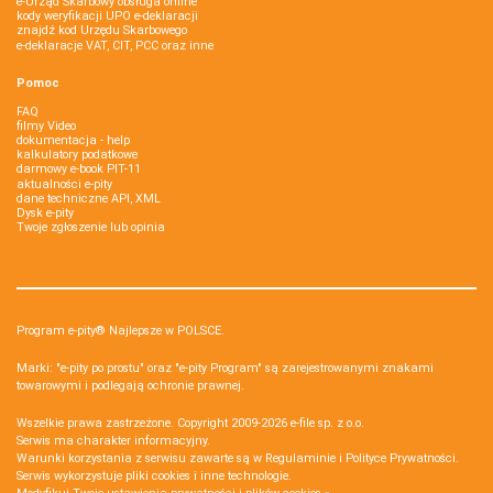
e-Urząd Skarbowy obsługa online
kody weryfikacji UPO e-deklaracji
znajdź kod Urzędu Skarbowego
e-deklaracje VAT, CIT, PCC oraz inne
Pomoc
FAQ
filmy Video
dokumentacja - help
kalkulatory podatkowe
darmowy e-book PIT-11
aktualności e-pity
dane techniczne API, XML
Dysk e-pity
Twoje zgłoszenie lub opinia
Program e-pity® Najlepsze w POLSCE.
Marki: "e-pity po prostu" oraz "e-pity Program" są zarejestrowanymi znakami
towarowymi i podlegają ochronie prawnej.
Wszelkie prawa zastrzeżone. Copyright 2009-2026
e-file sp. z o.o.
Serwis ma charakter informacyjny.
Warunki korzystania z serwisu zawarte są w
Regulaminie
i
Polityce Prywatności
.
Serwis wykorzystuje
pliki cookies i inne technologie
.