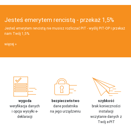
Jesteś emerytem rencistą - przekaż 1,5%
Jesteś emerytem rencistą nie musisz rozliczać PIT - wyślij PIT‑OP i przekaż
nam Twój 1,5%
więcej
wygoda
bezpieczeństwo
szybkość
weryfikacja danych
dane podatnika
brak konieczności
i opcja wysyłki e-
na jego urządzeniu
instalacji
deklaracji
wczytanie danych z
Twój e-PIT