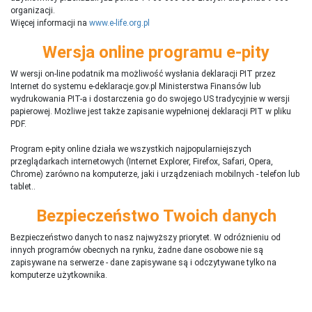
organizacji.
Więcej informacji na
www.e-life.org.pl
Wersja online programu e-pity
W wersji on-line podatnik ma możliwość wysłania deklaracji PIT przez
Internet do systemu e-deklaracje.gov.pl Ministerstwa Finansów lub
wydrukowania PIT-a i dostarczenia go do swojego US tradycyjnie w wersji
papierowej. Możliwe jest także zapisanie wypełnionej deklaracji PIT w pliku
PDF.
Program e-pity online działa we wszystkich najpopularniejszych
przeglądarkach internetowych (Internet Explorer, Firefox, Safari, Opera,
Chrome) zarówno na komputerze, jaki i urządzeniach mobilnych - telefon lub
tablet..
Bezpieczeństwo Twoich danych
Bezpieczeństwo danych to nasz najwyższy priorytet. W odróżnieniu od
innych programów obecnych na rynku,
ż
adne dane osobowe nie są
zapisywane na serwerze - dane zapisywane są i odczytywane tylko na
komputerze użytkownika.