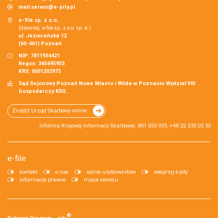
mail:
serwis@e-pity.pl
e-file sp. z o.o.
(dawniej: e-file sp. z o.o. sp. k.)
ul. Jeziorańska 12
(60-461) Poznań
NIP: 7811934421
Regon: 365695953
KRS: 0001202973
Sąd Rejonowy Poznań Nowe Miasto i Wilda w Poznaniu Wydział VIII
Gospodarczy KRS.
Znajdź Urząd Skarbowy online
Infolinia Krajowej Informacji Skarbowej: 801 055 055, +48 22 330 03 30
e-file
kontakt
o nas
opinie użytkowników
wesprzyj e-pity
informacje prawne
mapa serwisu
®