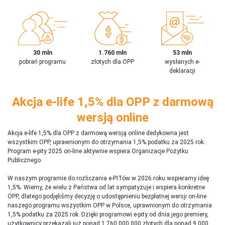
30 mln
1.760 mln
53 mln
pobrań programu
złotych dla OPP
wysłanych e-
deklaracji
Akcja e-life 1,5% dla OPP z darmową
wersją online
Akcja e-life 1,5% dla OPP z darmową wersją online dedykowna jest
wszystkim OPP, uprawnionym do otrzymania 1,5% podatku za 2025 rok.
Program e-pity 2025 on-line aktywnie wspiera Organizacje Pożytku
Publicznego.
W naszym programie do rozliczania e-PITów w 2026 roku wspieramy ideę
1,5%. Wiemy, że wielu z Państwa od lat sympatyzuje i wspiera konkretne
OPP, dlatego podjęliśmy decyzję o udostępnieniu bezpłatnej wersji on-line
naszego programu wszystkim OPP w Polsce, uprawnionym do otrzymania
1,5% podatku za 2025 rok. Dzięki programowi e-pity od dnia jego premiery,
użytkownicy przekazali już ponad 1 760 000 000 złotych dla ponad 9 000