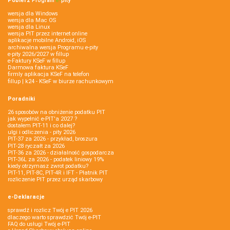
Pobierz
Program
e‑
pity
wersja dla Windows
wersja dla Mac OS
wersja dla Linux
wersja PIT przez internet online
aplikacje mobilne Android, iOS
archiwalna wersja Programu e-pity
e-pity 2026/2027 w fillup
e‑Faktury KSeF w fillup
Darmowa faktura KSeF
firmly aplikacja KSeF na telefon
fillup | k24 - KSeF w biurze rachunkowym
Poradniki
26 sposobów na obniżenie podatku PIT
jak wypełnić e-PIT'a 2027 ?
dostałem PIT-11 i co dalej?
ulgi i odliczenia - pity 2026
PIT-37 za 2026 - przykład, broszura
PIT-28 ryczałt za 2026
PIT-36 za 2026 - działalność gospodarcza
PIT-36L za 2026 - podatek liniowy 19%
kiedy otrzymasz zwrot podatku?
PIT-11, PIT-8C, PIT-4R i IFT - Płatnik PIT
rozliczenie PIT przez urząd skarbowy
e-Deklaracje
sprawdź i rozlicz Twój e PIT 2026
dlaczego warto sprawdzić Twój e-PIT
FAQ do usługi Twój e-PIT