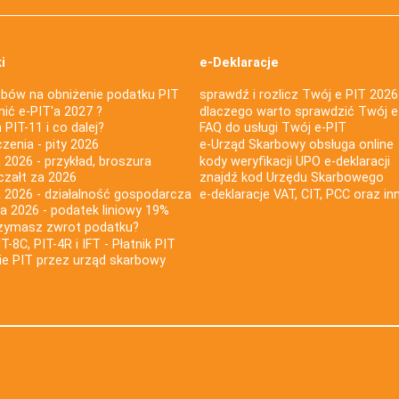
i
e-Deklaracje
bów na obniżenie podatku PIT
sprawdź i rozlicz Twój e PIT 2026
nić e-PIT'a 2027 ?
dlaczego warto sprawdzić Twój e
PIT-11 i co dalej?
FAQ do usługi Twój e-PIT
iczenia - pity 2026
e-Urząd Skarbowy obsługa online
 2026 - przykład, broszura
kody weryfikacji UPO e-deklaracji
czałt za 2026
znajdź kod Urzędu Skarbowego
a 2026 - działalność gospodarcza
e-deklaracje VAT, CIT, PCC oraz in
za 2026 - podatek liniowy 19%
rzymasz zwrot podatku?
IT-8C, PIT-4R i IFT - Płatnik PIT
nie PIT przez urząd skarbowy