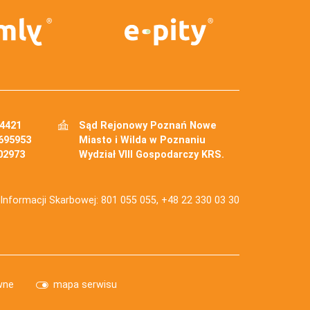
34421
Sąd Rejonowy Poznań Nowe
695953
Miasto i Wilda w Poznaniu
02973
Wydział VIII Gospodarczy KRS.
j Informacji Skarbowej: 801 055 055, +48 22 330 03 30
wne
mapa serwisu