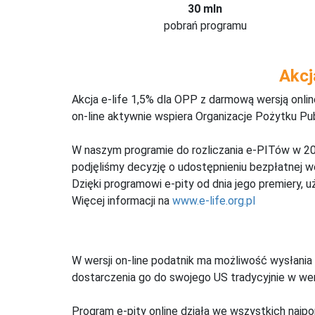
30 mln
pobrań programu
Akcj
Akcja e-life 1,5% dla OPP z darmową wersją onl
on-line aktywnie wspiera Organizacje Pożytku Pu
W naszym programie do rozliczania e-PITów w 20
podjęliśmy decyzję o udostępnieniu bezpłatnej 
Dzięki programowi e-pity od dnia jego premiery, u
Więcej informacji na
www.e-life.org.pl
W wersji on-line podatnik ma możliwość wysłania 
dostarczenia go do swojego US tradycyjnie w wers
Program e-pity online działa we wszystkich najpo