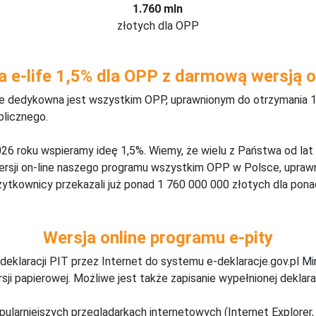
1.760 mln
złotych dla OPP
a e-life 1,5% dla OPP z darmową wersją o
ine dedykowna jest wszystkim OPP, uprawnionym do otrzymania 1
blicznego.
26 roku wspieramy ideę 1,5%. Wiemy, że wielu z Państwa od lat
wersji on-line naszego programu wszystkim OPP w Polsce, upraw
żytkownicy przekazali już ponad 1 760 000 000 złotych dla ponad
Wersja online programu e-pity
deklaracji PIT przez Internet do systemu e-deklaracje.gov.pl M
ji papierowej. Możliwe jest także zapisanie wypełnionej deklarac
pularniejszych przeglądarkach internetowych (Internet Explorer, 