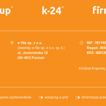
e-file sp. z o.o.
NIP: 78119
(dawniej: e-file sp. z o.o. sp. k.)
Regon: 365
ul. Jeziorańska 12
KRS: 00012
(60-461) Poznań
Infolinia Krajowe
opinie użytkowników
wesprzyj e-pity
informacje pra