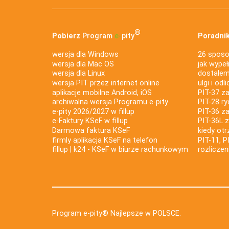
®
Pobierz
Program
e‑
pity
Poradnik
wersja dla Windows
26 sposo
wersja dla Mac OS
jak wypeł
wersja dla Linux
dostałem 
wersja PIT przez internet online
ulgi i odl
aplikacje mobilne Android, iOS
PIT-37 za
archiwalna wersja Programu e-pity
PIT-28 ry
e-pity 2026/2027 w fillup
PIT-36 z
e‑Faktury KSeF w fillup
PIT-36L 
Darmowa faktura KSeF
kiedy ot
firmly aplikacja KSeF na telefon
PIT-11, P
fillup | k24 - KSeF w biurze rachunkowym
rozlicze
Program e-pity® Najlepsze w POLSCE.