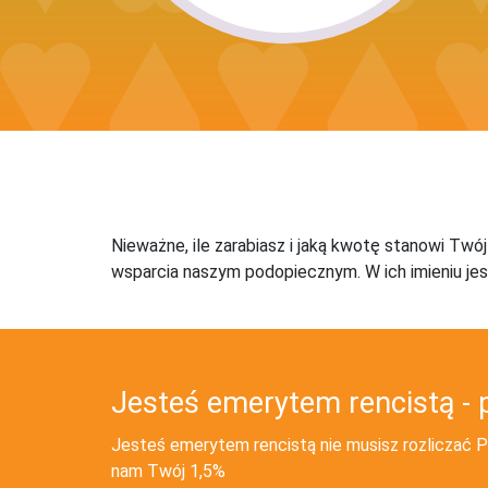
Nieważne, ile zarabiasz i jaką kwotę stanowi Twó
wsparcia naszym podopiecznym. W ich imieniu jes
Jesteś emerytem rencistą - 
Jesteś emerytem rencistą nie musisz rozliczać PI
nam Twój 1,5%