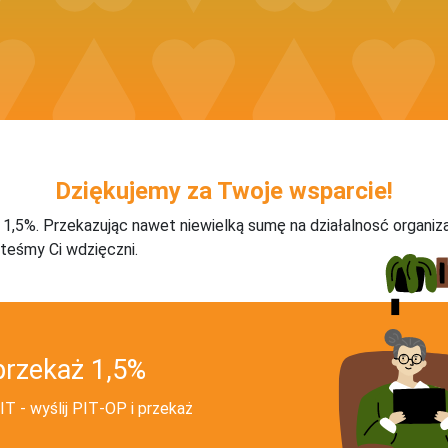
Dziękujemy za Twoje wsparcie!
j 1,5%. Przekazując nawet niewielką sumę na działalnosć organiz
teśmy Ci wdzięczni.
przekaż 1,5%
T - wyślij PIT‑OP i przekaż