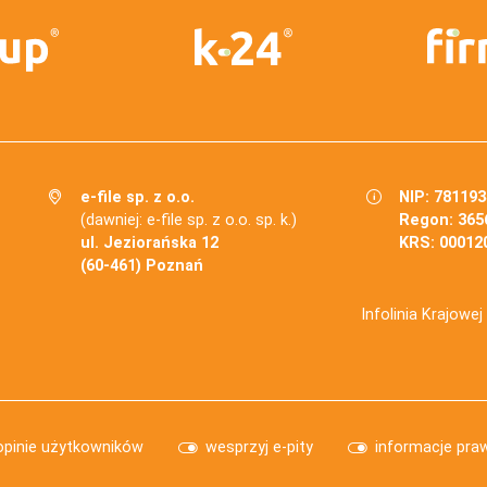
e-file sp. z o.o.
NIP: 78119
(dawniej: e-file sp. z o.o. sp. k.)
Regon: 365
ul. Jeziorańska 12
KRS: 00012
(60-461) Poznań
Infolinia Krajowe
opinie użytkowników
wesprzyj e-pity
informacje pra