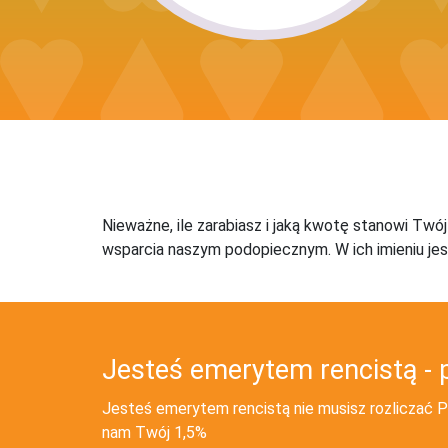
Nieważne, ile zarabiasz i jaką kwotę stanowi Twó
wsparcia naszym podopiecznym. W ich imieniu jes
Jesteś emerytem rencistą - 
Jesteś emerytem rencistą nie musisz rozliczać PI
nam Twój 1,5%