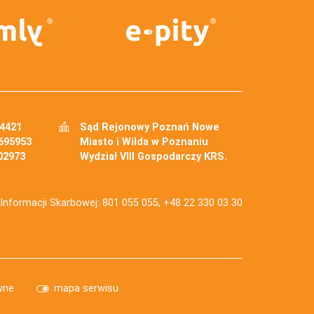
34421
Sąd Rejonowy Poznań Nowe
695953
Miasto i Wilda w Poznaniu
02973
Wydział VIII Gospodarczy KRS.
j Informacji Skarbowej: 801 055 055, +48 22 330 03 30
wne
mapa serwisu