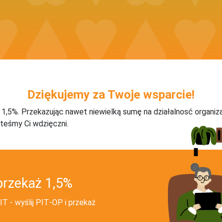
Dziękujemy za Twoje wsparcie!
j 1,5%. Przekazując nawet niewielką sumę na działalnosć organiz
teśmy Ci wdzięczni.
przekaż 1,5%
T - wyślij PIT‑OP i przekaż