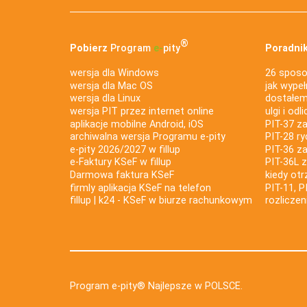
®
Pobierz
Program
e‑
pity
Poradnik
wersja dla Windows
26 sposo
wersja dla Mac OS
jak wypeł
wersja dla Linux
dostałem 
wersja PIT przez internet online
ulgi i odl
aplikacje mobilne Android, iOS
PIT-37 za
archiwalna wersja Programu e-pity
PIT-28 ry
e-pity 2026/2027 w fillup
PIT-36 z
e‑Faktury KSeF w fillup
PIT-36L 
Darmowa faktura KSeF
kiedy ot
firmly aplikacja KSeF na telefon
PIT-11, P
fillup | k24 - KSeF w biurze rachunkowym
rozlicze
Program e-pity® Najlepsze w POLSCE.