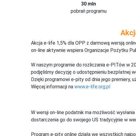
30 mln
pobrań programu
Akcj
Akcja e-life 1,5% dla OPP z darmową wersją onl
on-line aktywnie wspiera Organizacje Pożytku Pu
W naszym programie do rozliczania e-PITów w 20
podjęliśmy decyzję o udostępnieniu bezpłatnej 
Dzięki programowi e-pity od dnia jego premiery, u
Więcej informacji na
www.e-life.org.pl
W wersji on-line podatnik ma możliwość wysłania 
dostarczenia go do swojego US tradycyjnie w wers
Program e-pity online działa we wszystkich najpo