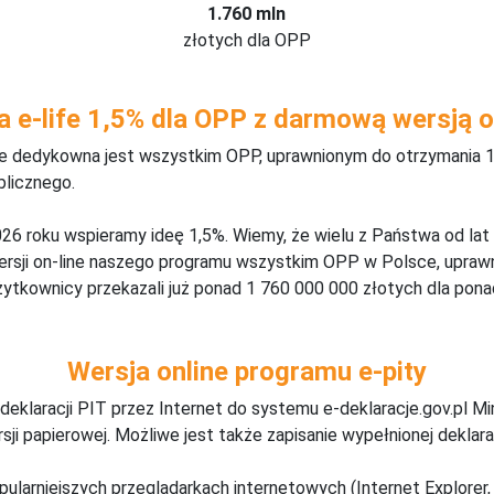
1.760 mln
złotych dla OPP
a e-life 1,5% dla OPP z darmową wersją o
ine dedykowna jest wszystkim OPP, uprawnionym do otrzymania 1
blicznego.
26 roku wspieramy ideę 1,5%. Wiemy, że wielu z Państwa od lat
wersji on-line naszego programu wszystkim OPP w Polsce, upraw
żytkownicy przekazali już ponad 1 760 000 000 złotych dla ponad
Wersja online programu e-pity
deklaracji PIT przez Internet do systemu e-deklaracje.gov.pl M
ji papierowej. Możliwe jest także zapisanie wypełnionej deklarac
pularniejszych przeglądarkach internetowych (Internet Explorer, 