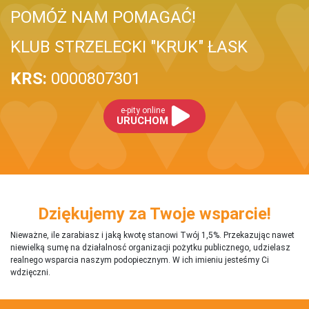
POMÓŻ NAM POMAGAĆ!
KLUB STRZELECKI "KRUK" ŁASK
KRS:
0000807301
e-pity online
URUCHOM
Dziękujemy za Twoje wsparcie!
Nieważne, ile zarabiasz i jaką kwotę stanowi Twój 1,5%. Przekazując nawet
niewielką sumę na działalnosć organizacji pożytku publicznego, udzielasz
realnego wsparcia naszym podopiecznym. W ich imieniu jesteśmy Ci
wdzięczni.