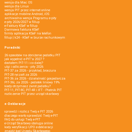
wersja dla Mac OS
wersja dla Linux
wersja PIT przez internet online
aplikacje mobilne Android, iOS
archiwalna wersja Programu e-pity
e-pity 2026/2027 w fillup
e‑Faktury KSeF w fillup
Darmowa faktura KSeF
firmly aplikacja KSeF na telefon
fillup | k24 - KSeF w biurze rachunkowym
Poradniki
26 sposobów na obniżenie podatku PIT
jak wypełnić e-PIT'a 2027 ?
dostałem PIT-11 i co dalej?
ulgi i odliczenia - pity 2026
PIT-37 za 2026 - przykład, broszura
PIT-28 ryczałt za 2026
PIT-36 za 2026 - działalność gospodarcza
PIT-36L za 2026 - podatek liniowy 19%
kiedy otrzymasz zwrot podatku?
PIT-11, PIT-8C, PIT-4R i IFT - Płatnik PIT
rozliczenie PIT przez urząd skarbowy
e-Deklaracje
sprawdź i rozlicz Twój e PIT 2026
dlaczego warto sprawdzić Twój e-PIT
FAQ do usługi Twój e-PIT
e-Urząd Skarbowy obsługa online
kody weryfikacji UPO e-deklaracji
znajdź kod Urzędu Skarbowego