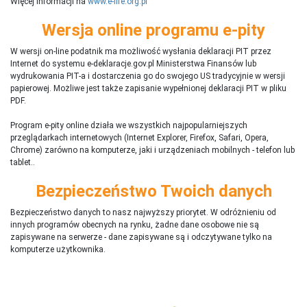
Więcej informacji na
www.e-life.org.pl
Wersja online programu e-pity
W wersji on-line podatnik ma możliwość wysłania deklaracji PIT przez
Internet do systemu e-deklaracje.gov.pl Ministerstwa Finansów lub
wydrukowania PIT-a i dostarczenia go do swojego US tradycyjnie w wersji
papierowej. Możliwe jest także zapisanie wypełnionej deklaracji PIT w pliku
PDF.
Program e-pity online działa we wszystkich najpopularniejszych
przeglądarkach internetowych (Internet Explorer, Firefox, Safari, Opera,
Chrome) zarówno na komputerze, jaki i urządzeniach mobilnych - telefon lub
tablet..
Bezpieczeństwo Twoich danych
Bezpieczeństwo danych to nasz najwyższy priorytet. W odróżnieniu od
innych programów obecnych na rynku,
ż
adne dane osobowe nie są
zapisywane na serwerze - dane zapisywane są i odczytywane tylko na
komputerze użytkownika.