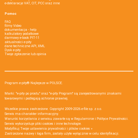
e-deklaracje VAT, CIT, PCC oraz inne
Pomoc
FAQ
filmy Video
dokumentacja - help
kalkulatory podatkowe
darmowy e-book PIT-11
aktualności e-pity
dane techniczne API, XML
Dysk e-pity
Twoje zgłoszenie lub opinia
Program e-pity® Najlepsze w POLSCE.
Marki: "e-pity po prostu" oraz "e-pity Program" są zarejestrowanymi znakami
towarowymi i podlegają ochronie prawnej.
Wszelkie prawa zastrzeżone. Copyright 2009-2026
e-file sp. z o.o.
Serwis ma charakter informacyjny.
Warunki korzystania z serwisu zawarte są w
Regulaminie
i
Polityce Prywatności
.
Serwis wykorzystuje
pliki cookies i inne technologie
.
Modyfikuj Twoje ustawienia prywatności i plików cookies »
Zastrzeżone nazwy i loga firm, zostały użyte wyłącznie w celu identyfikacji.