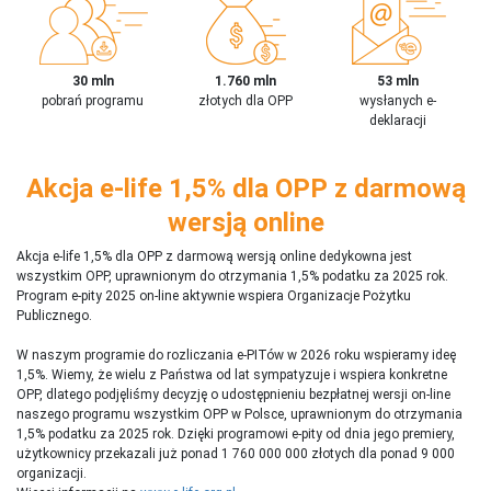
30 mln
1.760 mln
53 mln
pobrań programu
złotych dla OPP
wysłanych e-
deklaracji
Akcja e-life 1,5% dla OPP z darmową
wersją online
Akcja e-life 1,5% dla OPP z darmową wersją online dedykowna jest
wszystkim OPP, uprawnionym do otrzymania 1,5% podatku za 2025 rok.
Program e-pity 2025 on-line aktywnie wspiera Organizacje Pożytku
Publicznego.
W naszym programie do rozliczania e-PITów w 2026 roku wspieramy ideę
1,5%. Wiemy, że wielu z Państwa od lat sympatyzuje i wspiera konkretne
OPP, dlatego podjęliśmy decyzję o udostępnieniu bezpłatnej wersji on-line
naszego programu wszystkim OPP w Polsce, uprawnionym do otrzymania
1,5% podatku za 2025 rok. Dzięki programowi e-pity od dnia jego premiery,
użytkownicy przekazali już ponad 1 760 000 000 złotych dla ponad 9 000
organizacji.