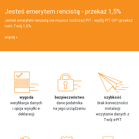
Jesteś emerytem rencistą - przekaż 1,5%
Jesteś emerytem rencistą nie musisz rozliczać PIT - wyślij PIT‑OP i przekaż
nam Twój 1,5%
więcej
wygoda
bezpieczeństwo
szybkość
weryfikacja danych
dane podatnika
brak konieczności
i opcja wysyłki e-
na jego urządzeniu
instalacji
deklaracji
wczytanie danych z
Twój e-PIT