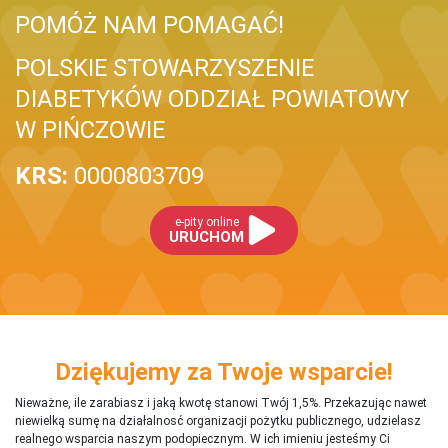
POMÓŻ NAM POMAGAĆ!
POLSKIE STOWARZYSZENIE
DIABETYKÓW ODDZIAŁ POWIATOWY
W PIŃCZOWIE
KRS:
0000803709
e-pity online
URUCHOM
Dziękujemy za Twoje wsparcie!
Nieważne, ile zarabiasz i jaką kwotę stanowi Twój 1,5%. Przekazując nawet
niewielką sumę na działalnosć organizacji pożytku publicznego, udzielasz
realnego wsparcia naszym podopiecznym. W ich imieniu jesteśmy Ci