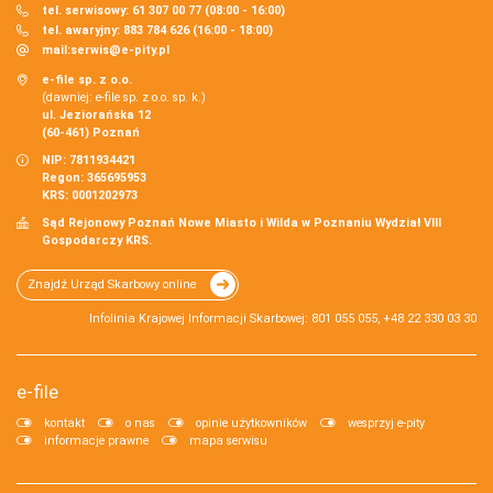
tel. serwisowy: 61 307 00 77 (08:00 - 16:00)
tel. awaryjny: 883 784 626 (16:00 - 18:00)
mail:
serwis@e-pity.pl
e-file sp. z o.o.
(dawniej: e-file sp. z o.o. sp. k.)
ul. Jeziorańska 12
(60-461) Poznań
NIP: 7811934421
Regon: 365695953
KRS: 0001202973
Sąd Rejonowy Poznań Nowe Miasto i Wilda w Poznaniu Wydział VIII
Gospodarczy KRS.
Znajdź Urząd Skarbowy online
Infolinia Krajowej Informacji Skarbowej: 801 055 055, +48 22 330 03 30
e-file
kontakt
o nas
opinie użytkowników
wesprzyj e-pity
informacje prawne
mapa serwisu