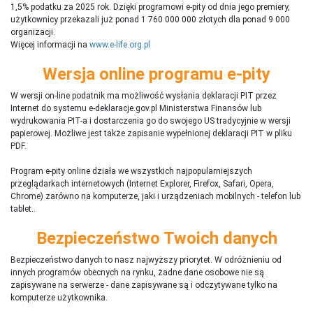
1,5% podatku za 2025 rok. Dzięki programowi e-pity od dnia jego premiery,
użytkownicy przekazali już ponad 1 760 000 000 złotych dla ponad 9 000
organizacji.
Więcej informacji na
www.e-life.org.pl
Wersja online programu e-pity
W wersji on-line podatnik ma możliwość wysłania deklaracji PIT przez
Internet do systemu e-deklaracje.gov.pl Ministerstwa Finansów lub
wydrukowania PIT-a i dostarczenia go do swojego US tradycyjnie w wersji
papierowej. Możliwe jest także zapisanie wypełnionej deklaracji PIT w pliku
PDF.
Program e-pity online działa we wszystkich najpopularniejszych
przeglądarkach internetowych (Internet Explorer, Firefox, Safari, Opera,
Chrome) zarówno na komputerze, jaki i urządzeniach mobilnych - telefon lub
tablet..
Bezpieczeństwo Twoich danych
Bezpieczeństwo danych to nasz najwyższy priorytet. W odróżnieniu od
innych programów obecnych na rynku,
ż
adne dane osobowe nie są
zapisywane na serwerze - dane zapisywane są i odczytywane tylko na
komputerze użytkownika.