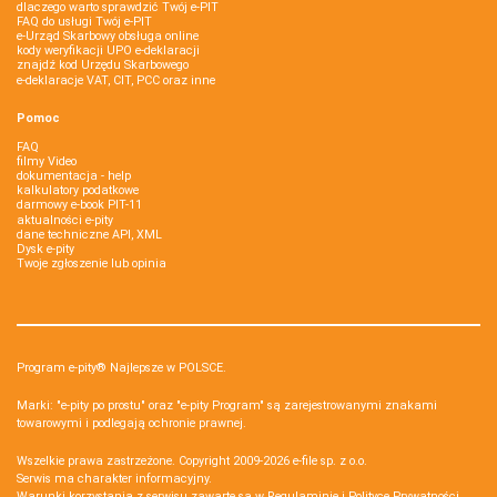
dlaczego warto sprawdzić Twój e-PIT
FAQ do usługi Twój e-PIT
e-Urząd Skarbowy obsługa online
kody weryfikacji UPO e-deklaracji
znajdź kod Urzędu Skarbowego
e-deklaracje VAT, CIT, PCC oraz inne
Pomoc
FAQ
filmy Video
dokumentacja - help
kalkulatory podatkowe
darmowy e-book PIT-11
aktualności e-pity
dane techniczne API, XML
Dysk e-pity
Twoje zgłoszenie lub opinia
Program e-pity® Najlepsze w POLSCE.
Marki: "e-pity po prostu" oraz "e-pity Program" są zarejestrowanymi znakami
towarowymi i podlegają ochronie prawnej.
Wszelkie prawa zastrzeżone. Copyright 2009-2026
e-file sp. z o.o.
Serwis ma charakter informacyjny.
Warunki korzystania z serwisu zawarte są w
Regulaminie
i
Polityce Prywatności
.