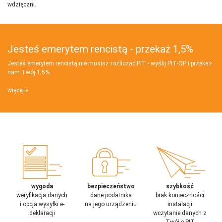
wdzięczni.
Jesteś emerytem rencistą - przekaż 1,5%
Jesteś emerytem rencistą nie musisz rozliczać PIT - wyślij PIT‑OP i przekaż
nam Twój 1,5%
więcej
wygoda
bezpieczeństwo
szybkość
weryfikacja danych
dane podatnika
brak konieczności
i opcja wysyłki e-
na jego urządzeniu
instalacji
deklaracji
wczytanie danych z
Twój e-PIT