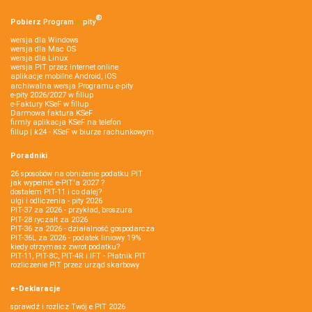
®
Pobierz
Program
e‑
pity
wersja dla Windows
wersja dla Mac OS
wersja dla Linux
wersja PIT przez internet online
aplikacje mobilne Android, iOS
archiwalna wersja Programu e-pity
e-pity 2026/2027 w fillup
e‑Faktury KSeF w fillup
Darmowa faktura KSeF
firmly aplikacja KSeF na telefon
fillup | k24 - KSeF w biurze rachunkowym
Poradniki
26 sposobów na obniżenie podatku PIT
jak wypełnić e-PIT'a 2027 ?
dostałem PIT-11 i co dalej?
ulgi i odliczenia - pity 2026
PIT-37 za 2026 - przykład, broszura
PIT-28 ryczałt za 2026
PIT-36 za 2026 - działalność gospodarcza
PIT-36L za 2026 - podatek liniowy 19%
kiedy otrzymasz zwrot podatku?
PIT-11, PIT-8C, PIT-4R i IFT - Płatnik PIT
rozliczenie PIT przez urząd skarbowy
e-Deklaracje
sprawdź i rozlicz Twój e PIT 2026