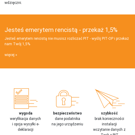
wdzięczni.
Jesteś emerytem rencistą - przekaż 1,5%
Jesteś emerytem rencistą nie musisz rozliczać PIT - wyślij PIT‑OP i przekaż
nam Twój 1,5%
więcej
wygoda
bezpieczeństwo
szybkość
weryfikacja danych
dane podatnika
brak konieczności
i opcja wysyłki e-
na jego urządzeniu
instalacji
deklaracji
wczytanie danych z
Twój e-PIT