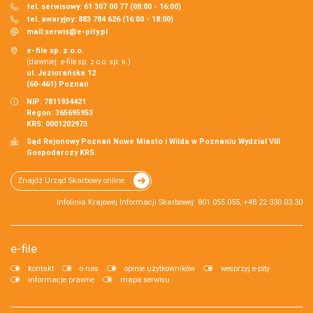
tel. serwisowy: 61 307 00 77 (08:00 - 16:00)
tel. awaryjny: 883 784 626 (16:00 - 18:00)
mail:
serwis@e-pity.pl
e-file sp. z o.o.
(dawniej: e-file sp. z o.o. sp. k.)
ul. Jeziorańska 12
(60-461) Poznań
NIP: 7811934421
Regon: 365695953
KRS: 0001202973
Sąd Rejonowy Poznań Nowe Miasto i Wilda w Poznaniu Wydział VIII
Gospodarczy KRS.
Znajdź Urząd Skarbowy online
Infolinia Krajowej Informacji Skarbowej: 801 055 055, +48 22 330 03 30
e-file
kontakt
o nas
opinie użytkowników
wesprzyj e-pity
informacje prawne
mapa serwisu