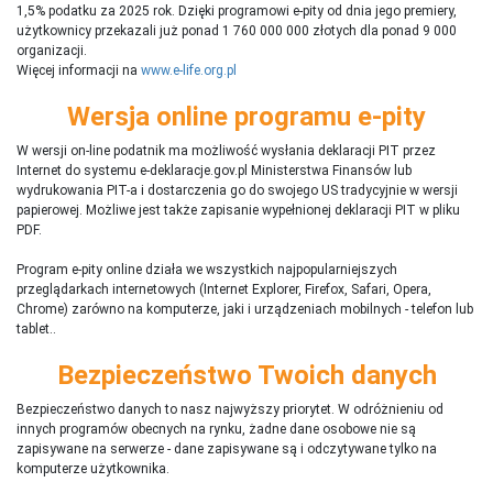
1,5% podatku za 2025 rok. Dzięki programowi e-pity od dnia jego premiery,
użytkownicy przekazali już ponad 1 760 000 000 złotych dla ponad 9 000
organizacji.
Więcej informacji na
www.e-life.org.pl
Wersja online programu e-pity
W wersji on-line podatnik ma możliwość wysłania deklaracji PIT przez
Internet do systemu e-deklaracje.gov.pl Ministerstwa Finansów lub
wydrukowania PIT-a i dostarczenia go do swojego US tradycyjnie w wersji
papierowej. Możliwe jest także zapisanie wypełnionej deklaracji PIT w pliku
PDF.
Program e-pity online działa we wszystkich najpopularniejszych
przeglądarkach internetowych (Internet Explorer, Firefox, Safari, Opera,
Chrome) zarówno na komputerze, jaki i urządzeniach mobilnych - telefon lub
tablet..
Bezpieczeństwo Twoich danych
Bezpieczeństwo danych to nasz najwyższy priorytet. W odróżnieniu od
innych programów obecnych na rynku,
ż
adne dane osobowe nie są
zapisywane na serwerze - dane zapisywane są i odczytywane tylko na
komputerze użytkownika.