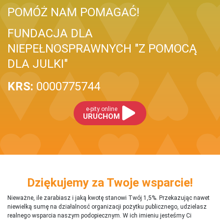
POMÓŻ NAM POMAGAĆ!
FUNDACJA DLA
NIEPEŁNOSPRAWNYCH "Z POMOCĄ
DLA JULKI"
KRS:
0000775744
e-pity online
URUCHOM
Dziękujemy za Twoje wsparcie!
Nieważne, ile zarabiasz i jaką kwotę stanowi Twój 1,5%. Przekazując nawet
niewielką sumę na działalnosć organizacji pożytku publicznego, udzielasz
realnego wsparcia naszym podopiecznym. W ich imieniu jesteśmy Ci