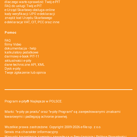
dlaczego warto sprawdzić Twój e-PIT
FAQ do usługi Twój e-PIT
e-Urząd Skarbowy obsługa online
kody weryfikacji UPO e-deklaracji
znajdź kod Urzędu Skarbowego
e-deklaracje VAT, CIT, PCC oraz inne
Pomoc
FAQ
filmy Video
dokumentacja - help
kalkulatory podatkowe
darmowy e-book PIT-11
aktualności e-pity
dane techniczne API, XML
Dysk e-pity
Twoje zgłoszenie lub opinia
Program e-pity® Najlepsze w POLSCE.
Marki: "e-pity po prostu" oraz "e-pity Program" są zarejestrowanymi znakami
towarowymi i podlegają ochronie prawnej.
Wszelkie prawa zastrzeżone. Copyright 2009-2026
e-file sp. z o.o.
Serwis ma charakter informacyjny.
Warunki korzystania z serwisu zawarte są w
Regulaminie
i
Polityce Prywatności
.