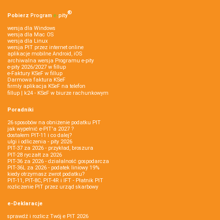
®
Pobierz
Program
e‑
pity
wersja dla Windows
wersja dla Mac OS
wersja dla Linux
wersja PIT przez internet online
aplikacje mobilne Android, iOS
archiwalna wersja Programu e-pity
e-pity 2026/2027 w fillup
e‑Faktury KSeF w fillup
Darmowa faktura KSeF
firmly aplikacja KSeF na telefon
fillup | k24 - KSeF w biurze rachunkowym
Poradniki
26 sposobów na obniżenie podatku PIT
jak wypełnić e-PIT'a 2027 ?
dostałem PIT-11 i co dalej?
ulgi i odliczenia - pity 2026
PIT-37 za 2026 - przykład, broszura
PIT-28 ryczałt za 2026
PIT-36 za 2026 - działalność gospodarcza
PIT-36L za 2026 - podatek liniowy 19%
kiedy otrzymasz zwrot podatku?
PIT-11, PIT-8C, PIT-4R i IFT - Płatnik PIT
rozliczenie PIT przez urząd skarbowy
e-Deklaracje
sprawdź i rozlicz Twój e PIT 2026