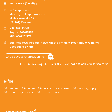
mail:
serwis@e-pity.pl
e-file sp. z o.o.
(dawniej: e-file sp. z o.o. sp. k.)
ul. Jeziorańska 12
(60-461) Poznań
NIP: 7811934421
Regon: 365695953
KRS: 0001202973
Sąd Rejonowy Poznań Nowe Miasto i Wilda w Poznaniu Wydział VIII
Gospodarczy KRS.
Znajdź Urząd Skarbowy online
Infolinia Krajowej Informacji Skarbowej: 801 055 055, +48 22 330 03 30
e-file
kontakt
o nas
opinie użytkowników
wesprzyj e-pity
informacje prawne
mapa serwisu
®