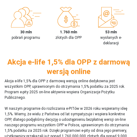
30 mln
1.760 mln
53 mln
pobrań programu
złotych dla OPP
wysłanych e-
deklaracji
Akcja e-life 1,5% dla OPP z darmową
wersją online
Akcja e-life 1,5% dla OPP z darmową wersją online dedykowna jest
wszystkim OPP, uprawnionym do otrzymania 1,5% podatku za 2025 rok.
Program e-pity 2025 on-line aktywnie wspiera Organizacje Pożytku
Publicznego.
W naszym programie do rozliczania e-PITów w 2026 roku wspieramy ideę
1,5%. Wiemy, że wielu z Państwa od lat sympatyzuje i wspiera konkretne
OPP, dlatego podjęliśmy decyzję o udostępnieniu bezpłatnej wersji on-line
naszego programu wszystkim OPP w Polsce, uprawnionym do otrzymania
1,5% podatku za 2025 rok. Dzięki programowi e-pity od dnia jego premiery,
użytkownicy przekazali już ponad 1 760 000 000 złotych dla ponad 9 000