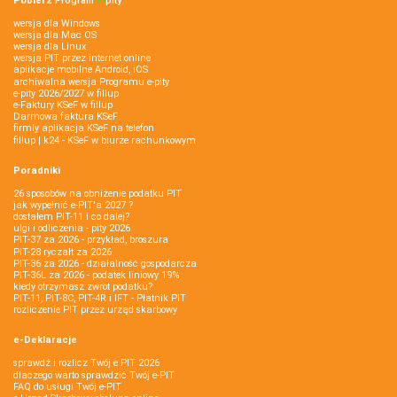
Pobierz
Program
e‑
pity
wersja dla Windows
wersja dla Mac OS
wersja dla Linux
wersja PIT przez internet online
aplikacje mobilne Android, iOS
archiwalna wersja Programu e-pity
e-pity 2026/2027 w fillup
e‑Faktury KSeF w fillup
Darmowa faktura KSeF
firmly aplikacja KSeF na telefon
fillup | k24 - KSeF w biurze rachunkowym
Poradniki
26 sposobów na obniżenie podatku PIT
jak wypełnić e-PIT'a 2027 ?
dostałem PIT-11 i co dalej?
ulgi i odliczenia - pity 2026
PIT-37 za 2026 - przykład, broszura
PIT-28 ryczałt za 2026
PIT-36 za 2026 - działalność gospodarcza
PIT-36L za 2026 - podatek liniowy 19%
kiedy otrzymasz zwrot podatku?
PIT-11, PIT-8C, PIT-4R i IFT - Płatnik PIT
rozliczenie PIT przez urząd skarbowy
e-Deklaracje
sprawdź i rozlicz Twój e PIT 2026
dlaczego warto sprawdzić Twój e-PIT
FAQ do usługi Twój e-PIT