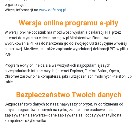
organizacji.
Więcej informacji na
www.e-life.org.pl
Wersja online programu e-pity
W wersji on-line podatnik ma możliwość wysłania deklaracji PIT przez
Internet do systemu e-deklaracje.gov.pl Ministerstwa Finansów lub
wydrukowania PIT-a i dostarczenia go do swojego US tradycyjnie w wersji
papierowej. Możliwe jest także zapisanie wypełnionej deklaracji PIT w pliku
PDF.
Program e-pity online działa we wszystkich najpopularniejszych
przeglądarkach internetowych (Internet Explorer, Firefox, Safari, Opera,
Chrome) zarówno na komputerze, jaki i urządzeniach mobilnych - telefon lub
tablet..
Bezpieczeństwo Twoich danych
Bezpieczeństwo danych to nasz najwyższy priorytet. W odróżnieniu od
innych programów obecnych na rynku,
ż
adne dane osobowe nie są
zapisywane na serwerze - dane zapisywane są i odczytywane tylko na
komputerze użytkownika.