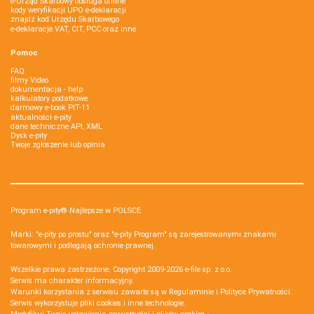
e-Urząd Skarbowy obsługa online
kody weryfikacji UPO e-deklaracji
znajdź kod Urzędu Skarbowego
e-deklaracje VAT, CIT, PCC oraz inne
Pomoc
FAQ
filmy Video
dokumentacja - help
kalkulatory podatkowe
darmowy e-book PIT-11
aktualności e-pity
dane techniczne API, XML
Dysk e-pity
Twoje zgłoszenie lub opinia
Program e-pity® Najlepsze w POLSCE.
Marki: "e-pity po prostu" oraz "e-pity Program" są zarejestrowanymi znakami
towarowymi i podlegają ochronie prawnej.
Wszelkie prawa zastrzeżone. Copyright 2009-2026
e-file sp. z o.o.
Serwis ma charakter informacyjny.
Warunki korzystania z serwisu zawarte są w
Regulaminie
i
Polityce Prywatności
.
Serwis wykorzystuje
pliki cookies i inne technologie
.