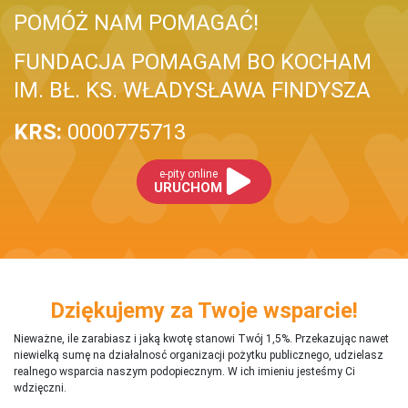
POMÓŻ NAM POMAGAĆ!
FUNDACJA POMAGAM BO KOCHAM
IM. BŁ. KS. WŁADYSŁAWA FINDYSZA
KRS:
0000775713
e-pity online
URUCHOM
Dziękujemy za Twoje wsparcie!
Nieważne, ile zarabiasz i jaką kwotę stanowi Twój 1,5%. Przekazując nawet
niewielką sumę na działalnosć organizacji pożytku publicznego, udzielasz
realnego wsparcia naszym podopiecznym. W ich imieniu jesteśmy Ci
wdzięczni.