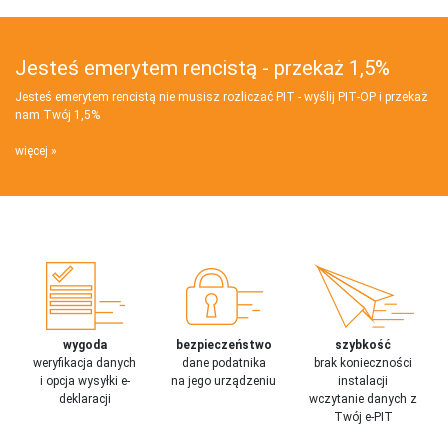
Jesteś emerytem rencistą - przekaż 1,5%
Jesteś emerytem rencistą nie musisz rozliczać PIT - wyślij PIT‑OP i przekaż
nam Twój 1,5%
więcej
wygoda
bezpieczeństwo
szybkość
weryfikacja danych
dane podatnika
brak konieczności
i opcja wysyłki e-
na jego urządzeniu
instalacji
deklaracji
wczytanie danych z
Twój e-PIT