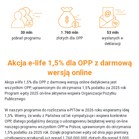
30 mln
1.760 mln
53 mln
pobrań programu
złotych dla OPP
wysłanych e-
deklaracji
Akcja e-life 1,5% dla OPP z darmową
wersją online
Akcja e-life 1,5% dla OPP z darmową wersją online dedykowna jest
wszystkim OPP, uprawnionym do otrzymania 1,5% podatku za 2025 rok.
Program e-pity 2025 on-line aktywnie wspiera Organizacje Pożytku
Publicznego.
W naszym programie do rozliczania e-PITów w 2026 roku wspieramy ideę
1,5%. Wiemy, że wielu z Państwa od lat sympatyzuje i wspiera konkretne
OPP, dlatego podjęliśmy decyzję o udostępnieniu bezpłatnej wersji on-line
naszego programu wszystkim OPP w Polsce, uprawnionym do otrzymania
1,5% podatku za 2025 rok. Dzięki programowi e-pity od dnia jego premiery,
użytkownicy przekazali już ponad 1 760 000 000 złotych dla ponad 9 000