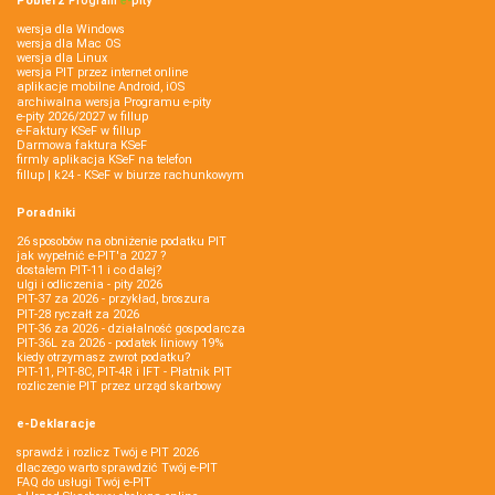
Pobierz
Program
e‑
pity
wersja dla Windows
wersja dla Mac OS
wersja dla Linux
wersja PIT przez internet online
aplikacje mobilne Android, iOS
archiwalna wersja Programu e-pity
e-pity 2026/2027 w fillup
e‑Faktury KSeF w fillup
Darmowa faktura KSeF
firmly aplikacja KSeF na telefon
fillup | k24 - KSeF w biurze rachunkowym
Poradniki
26 sposobów na obniżenie podatku PIT
jak wypełnić e-PIT'a 2027 ?
dostałem PIT-11 i co dalej?
ulgi i odliczenia - pity 2026
PIT-37 za 2026 - przykład, broszura
PIT-28 ryczałt za 2026
PIT-36 za 2026 - działalność gospodarcza
PIT-36L za 2026 - podatek liniowy 19%
kiedy otrzymasz zwrot podatku?
PIT-11, PIT-8C, PIT-4R i IFT - Płatnik PIT
rozliczenie PIT przez urząd skarbowy
e-Deklaracje
sprawdź i rozlicz Twój e PIT 2026
dlaczego warto sprawdzić Twój e-PIT
FAQ do usługi Twój e-PIT