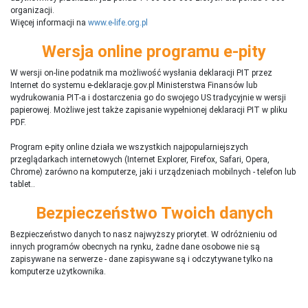
organizacji.
Więcej informacji na
www.e-life.org.pl
Wersja online programu e-pity
W wersji on-line podatnik ma możliwość wysłania deklaracji PIT przez
Internet do systemu e-deklaracje.gov.pl Ministerstwa Finansów lub
wydrukowania PIT-a i dostarczenia go do swojego US tradycyjnie w wersji
papierowej. Możliwe jest także zapisanie wypełnionej deklaracji PIT w pliku
PDF.
Program e-pity online działa we wszystkich najpopularniejszych
przeglądarkach internetowych (Internet Explorer, Firefox, Safari, Opera,
Chrome) zarówno na komputerze, jaki i urządzeniach mobilnych - telefon lub
tablet..
Bezpieczeństwo Twoich danych
Bezpieczeństwo danych to nasz najwyższy priorytet. W odróżnieniu od
innych programów obecnych na rynku,
ż
adne dane osobowe nie są
zapisywane na serwerze - dane zapisywane są i odczytywane tylko na
komputerze użytkownika.