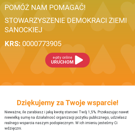
POMÓŻ NAM POMAGAĆ!
STOWARZYSZENIE DEMOKRACI ZIEMI
SANOCKIEJ
KRS:
0000773905
e-pity online
URUCHOM
Dziękujemy za Twoje wsparcie!
Nieważne, ile zarabiasz i jaką kwotę stanowi Twój 1,5%. Przekazując nawet
niewielką sumę na działalnosć organizacji pożytku publicznego, udzielasz
realnego wsparcia naszym podopiecznym. W ich imieniu jesteśmy Ci
wdzięczni.