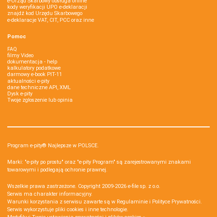
e-Urząd Skarbowy obsługa online
kody weryfikacji UPO e-deklaracji
znajdź kod Urzędu Skarbowego
e-deklaracje VAT, CIT, PCC oraz inne
Pomoc
FAQ
filmy Video
dokumentacja - help
kalkulatory podatkowe
darmowy e-book PIT-11
aktualności e-pity
dane techniczne API, XML
Dysk e-pity
Twoje zgłoszenie lub opinia
Program e-pity® Najlepsze w POLSCE.
Marki: "e-pity po prostu" oraz "e-pity Program" są zarejestrowanymi znakami
towarowymi i podlegają ochronie prawnej.
Wszelkie prawa zastrzeżone. Copyright 2009-2026
e-file sp. z o.o.
Serwis ma charakter informacyjny.
Warunki korzystania z serwisu zawarte są w
Regulaminie
i
Polityce Prywatności
.
Serwis wykorzystuje
pliki cookies i inne technologie
.