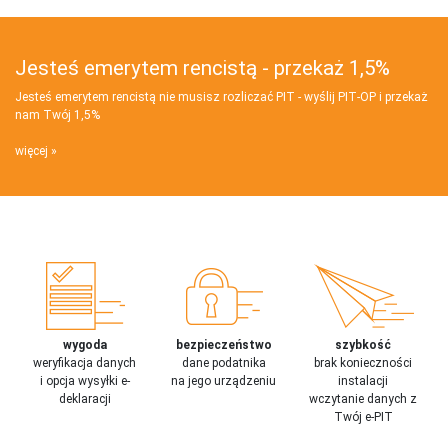
Jesteś emerytem rencistą - przekaż 1,5%
Jesteś emerytem rencistą nie musisz rozliczać PIT - wyślij PIT‑OP i przekaż
nam Twój 1,5%
więcej
wygoda
bezpieczeństwo
szybkość
weryfikacja danych
dane podatnika
brak konieczności
i opcja wysyłki e-
na jego urządzeniu
instalacji
deklaracji
wczytanie danych z
Twój e-PIT