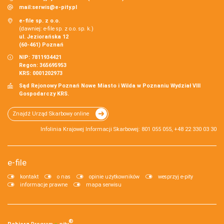
mail:
serwis@e-pity.pl
e-file sp. z o.o.
(dawniej: e-file sp. z o.o. sp. k.)
ul. Jeziorańska 12
(60-461) Poznań
NIP: 7811934421
Regon: 365695953
KRS: 0001202973
Sąd Rejonowy Poznań Nowe Miasto i Wilda w Poznaniu Wydział VIII
Gospodarczy KRS.
Znajdź Urząd Skarbowy online
Infolinia Krajowej Informacji Skarbowej: 801 055 055, +48 22 330 03 30
e-file
kontakt
o nas
opinie użytkowników
wesprzyj e-pity
informacje prawne
mapa serwisu
®