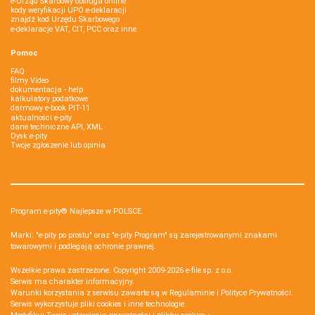
e-Urząd Skarbowy obsługa online
kody weryfikacji UPO e-deklaracji
znajdź kod Urzędu Skarbowego
e-deklaracje VAT, CIT, PCC oraz inne
Pomoc
FAQ
filmy Video
dokumentacja - help
kalkulatory podatkowe
darmowy e-book PIT-11
aktualności e-pity
dane techniczne API, XML
Dysk e-pity
Twoje zgłoszenie lub opinia
Program e-pity® Najlepsze w POLSCE.
Marki: "e-pity po prostu" oraz "e-pity Program" są zarejestrowanymi znakami
towarowymi i podlegają ochronie prawnej.
Wszelkie prawa zastrzeżone. Copyright 2009-2026
e-file sp. z o.o.
Serwis ma charakter informacyjny.
Warunki korzystania z serwisu zawarte są w
Regulaminie
i
Polityce Prywatności
.
Serwis wykorzystuje
pliki cookies i inne technologie
.