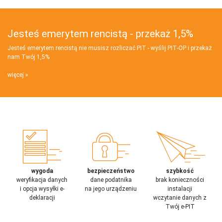
Jesteś emerytem rencistą - przekaż 1,5%
Jesteś emerytem rencistą nie musisz rozliczać PIT - wyślij PIT‑OP i przekaż
nam Twój 1,5%
więcej
wygoda
bezpieczeństwo
szybkość
weryfikacja danych
dane podatnika
brak konieczności
i opcja wysyłki e-
na jego urządzeniu
instalacji
deklaracji
wczytanie danych z
Twój e-PIT