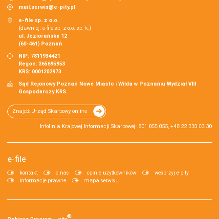
mail:
serwis@e-pity.pl
e-file sp. z o.o.
(dawniej: e-file sp. z o.o. sp. k.)
ul. Jeziorańska 12
(60-461) Poznań
NIP: 7811934421
Regon: 365695953
KRS: 0001202973
Sąd Rejonowy Poznań Nowe Miasto i Wilda w Poznaniu Wydział VIII
Gospodarczy KRS.
Znajdź Urząd Skarbowy online
Infolinia Krajowej Informacji Skarbowej: 801 055 055, +48 22 330 03 30
e-file
kontakt
o nas
opinie użytkowników
wesprzyj e-pity
informacje prawne
mapa serwisu
®