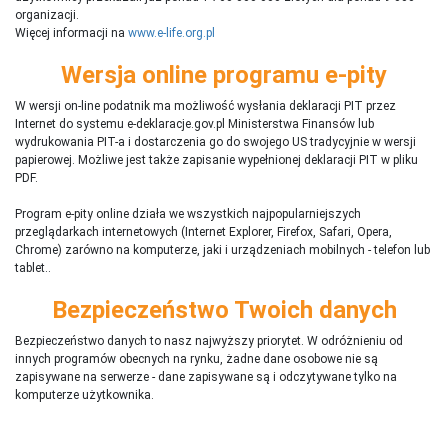
organizacji.
Więcej informacji na
www.e-life.org.pl
Wersja online programu e-pity
W wersji on-line podatnik ma możliwość wysłania deklaracji PIT przez
Internet do systemu e-deklaracje.gov.pl Ministerstwa Finansów lub
wydrukowania PIT-a i dostarczenia go do swojego US tradycyjnie w wersji
papierowej. Możliwe jest także zapisanie wypełnionej deklaracji PIT w pliku
PDF.
Program e-pity online działa we wszystkich najpopularniejszych
przeglądarkach internetowych (Internet Explorer, Firefox, Safari, Opera,
Chrome) zarówno na komputerze, jaki i urządzeniach mobilnych - telefon lub
tablet..
Bezpieczeństwo Twoich danych
Bezpieczeństwo danych to nasz najwyższy priorytet. W odróżnieniu od
innych programów obecnych na rynku,
ż
adne dane osobowe nie są
zapisywane na serwerze - dane zapisywane są i odczytywane tylko na
komputerze użytkownika.