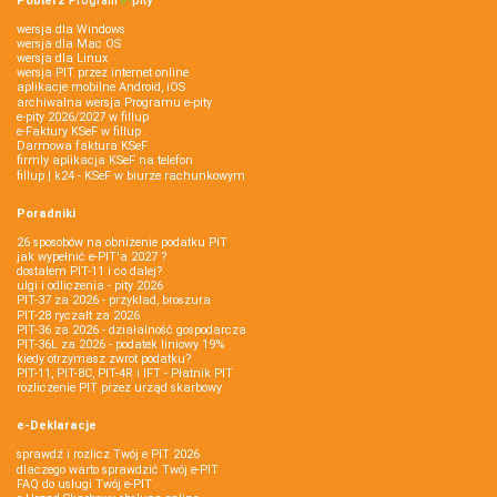
Pobierz
Program
e‑
pity
wersja dla Windows
wersja dla Mac OS
wersja dla Linux
wersja PIT przez internet online
aplikacje mobilne Android, iOS
archiwalna wersja Programu e-pity
e-pity 2026/2027 w fillup
e‑Faktury KSeF w fillup
Darmowa faktura KSeF
firmly aplikacja KSeF na telefon
fillup | k24 - KSeF w biurze rachunkowym
Poradniki
26 sposobów na obniżenie podatku PIT
jak wypełnić e-PIT'a 2027 ?
dostałem PIT-11 i co dalej?
ulgi i odliczenia - pity 2026
PIT-37 za 2026 - przykład, broszura
PIT-28 ryczałt za 2026
PIT-36 za 2026 - działalność gospodarcza
PIT-36L za 2026 - podatek liniowy 19%
kiedy otrzymasz zwrot podatku?
PIT-11, PIT-8C, PIT-4R i IFT - Płatnik PIT
rozliczenie PIT przez urząd skarbowy
e-Deklaracje
sprawdź i rozlicz Twój e PIT 2026
dlaczego warto sprawdzić Twój e-PIT
FAQ do usługi Twój e-PIT