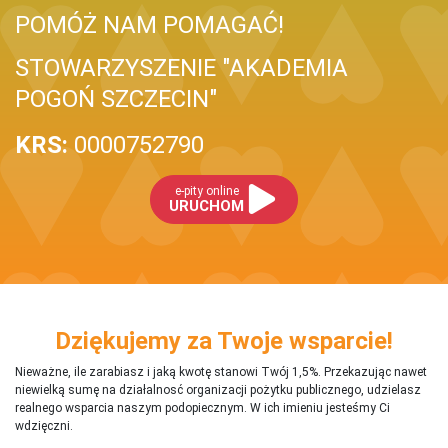
POMÓŻ NAM POMAGAĆ!
STOWARZYSZENIE "AKADEMIA
POGOŃ SZCZECIN"
KRS:
0000752790
e-pity online
URUCHOM
Dziękujemy za Twoje wsparcie!
Nieważne, ile zarabiasz i jaką kwotę stanowi Twój 1,5%. Przekazując nawet
niewielką sumę na działalnosć organizacji pożytku publicznego, udzielasz
realnego wsparcia naszym podopiecznym. W ich imieniu jesteśmy Ci
wdzięczni.