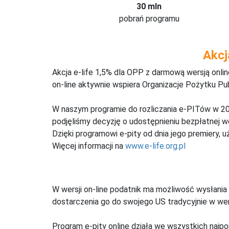
30 mln
pobrań programu
Akcj
Akcja e-life 1,5% dla OPP z darmową wersją onl
on-line aktywnie wspiera Organizacje Pożytku Pu
W naszym programie do rozliczania e-PITów w 20
podjęliśmy decyzję o udostępnieniu bezpłatnej 
Dzięki programowi e-pity od dnia jego premiery, u
Więcej informacji na
www.e-life.org.pl
W wersji on-line podatnik ma możliwość wysłania 
dostarczenia go do swojego US tradycyjnie w wers
Program e-pity online działa we wszystkich najpo