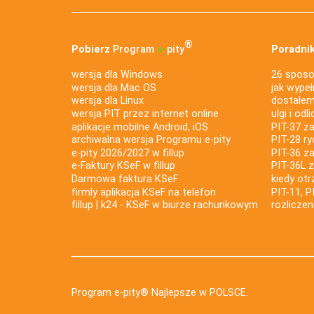
®
Pobierz
Program
e‑
pity
Poradnik
wersja dla Windows
26 sposo
wersja dla Mac OS
jak wypeł
wersja dla Linux
dostałem 
wersja PIT przez internet online
ulgi i odl
aplikacje mobilne Android, iOS
PIT-37 za
archiwalna wersja Programu e-pity
PIT-28 ry
e-pity 2026/2027 w fillup
PIT-36 z
e‑Faktury KSeF w fillup
PIT-36L 
Darmowa faktura KSeF
kiedy ot
firmly aplikacja KSeF na telefon
PIT-11, P
fillup | k24 - KSeF w biurze rachunkowym
rozlicze
Program e-pity® Najlepsze w POLSCE.