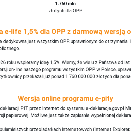
1.760 mln
złotych dla OPP
a e-life 1,5% dla OPP z darmową wersją o
ine dedykowna jest wszystkim OPP, uprawnionym do otrzymania 1
blicznego.
26 roku wspieramy ideę 1,5%. Wiemy, że wielu z Państwa od lat
wersji on-line naszego programu wszystkim OPP w Polsce, upraw
żytkownicy przekazali już ponad 1 760 000 000 złotych dla ponad
Wersja online programu e-pity
deklaracji PIT przez Internet do systemu e-deklaracje.gov.pl M
ji papierowej. Możliwe jest także zapisanie wypełnionej deklarac
pularniejszych przeglądarkach internetowych (Internet Explorer, 