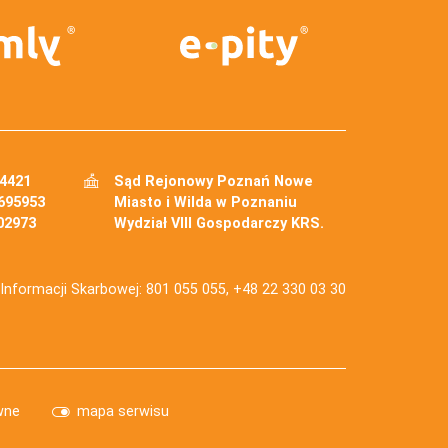
34421
Sąd Rejonowy Poznań Nowe
695953
Miasto i Wilda w Poznaniu
02973
Wydział VIII Gospodarczy KRS.
j Informacji Skarbowej: 801 055 055, +48 22 330 03 30
wne
mapa serwisu