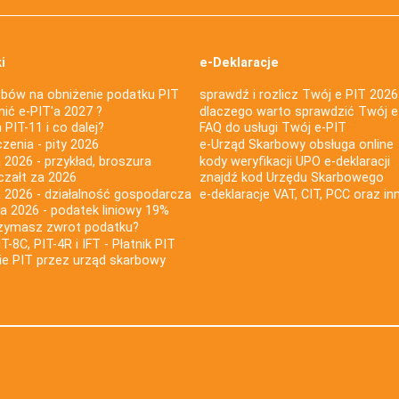
i
e-Deklaracje
bów na obniżenie podatku PIT
sprawdź i rozlicz Twój e PIT 2026
nić e-PIT'a 2027 ?
dlaczego warto sprawdzić Twój e
PIT-11 i co dalej?
FAQ do usługi Twój e-PIT
iczenia - pity 2026
e-Urząd Skarbowy obsługa online
 2026 - przykład, broszura
kody weryfikacji UPO e-deklaracji
czałt za 2026
znajdź kod Urzędu Skarbowego
a 2026 - działalność gospodarcza
e-deklaracje VAT, CIT, PCC oraz in
za 2026 - podatek liniowy 19%
rzymasz zwrot podatku?
IT-8C, PIT-4R i IFT - Płatnik PIT
nie PIT przez urząd skarbowy