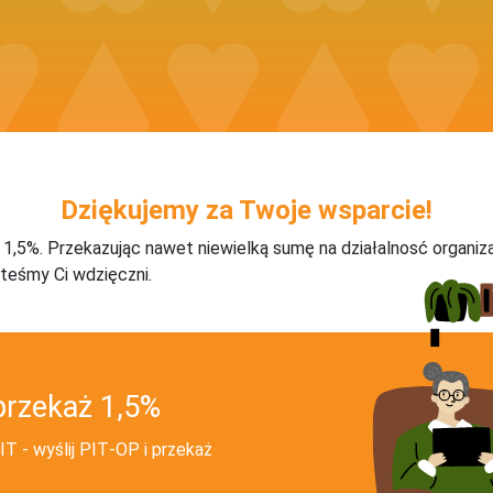
Dziękujemy za Twoje wsparcie!
j 1,5%. Przekazując nawet niewielką sumę na działalnosć organiz
teśmy Ci wdzięczni.
przekaż 1,5%
T - wyślij PIT‑OP i przekaż