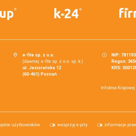
e-file sp. z o.o.
NIP: 78119
(dawniej: e-file sp. z o.o. sp. k.)
Regon: 365
ul. Jeziorańska 12
KRS: 00012
(60-461) Poznań
Infolinia Krajowe
opinie użytkowników
wesprzyj e-pity
informacje pra