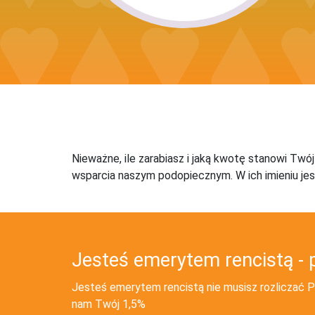
Nieważne, ile zarabiasz i jaką kwotę stanowi Twó
wsparcia naszym podopiecznym. W ich imieniu jes
Jesteś emerytem rencistą - 
Jesteś emerytem rencistą nie musisz rozliczać PI
nam Twój 1,5%