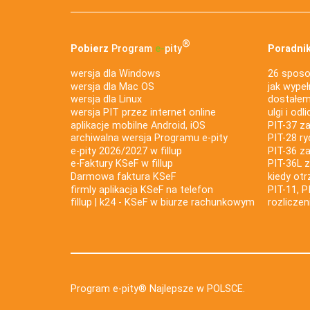
®
Pobierz
Program
e‑
pity
Poradnik
wersja dla Windows
26 sposo
wersja dla Mac OS
jak wypeł
wersja dla Linux
dostałem 
wersja PIT przez internet online
ulgi i odl
aplikacje mobilne Android, iOS
PIT-37 za
archiwalna wersja Programu e-pity
PIT-28 ry
e-pity 2026/2027 w fillup
PIT-36 z
e‑Faktury KSeF w fillup
PIT-36L 
Darmowa faktura KSeF
kiedy ot
firmly aplikacja KSeF na telefon
PIT-11, P
fillup | k24 - KSeF w biurze rachunkowym
rozlicze
Program e-pity® Najlepsze w POLSCE.