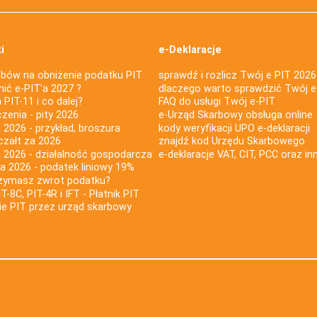
i
e-Deklaracje
bów na obniżenie podatku PIT
sprawdź i rozlicz Twój e PIT 2026
nić e-PIT'a 2027 ?
dlaczego warto sprawdzić Twój e
PIT-11 i co dalej?
FAQ do usługi Twój e-PIT
iczenia - pity 2026
e-Urząd Skarbowy obsługa online
 2026 - przykład, broszura
kody weryfikacji UPO e-deklaracji
czałt za 2026
znajdź kod Urzędu Skarbowego
a 2026 - działalność gospodarcza
e-deklaracje VAT, CIT, PCC oraz in
za 2026 - podatek liniowy 19%
rzymasz zwrot podatku?
IT-8C, PIT-4R i IFT - Płatnik PIT
nie PIT przez urząd skarbowy