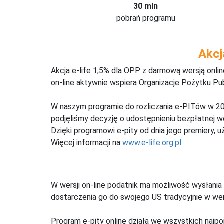
30 mln
pobrań programu
Akcj
Akcja e-life 1,5% dla OPP z darmową wersją onl
on-line aktywnie wspiera Organizacje Pożytku Pu
W naszym programie do rozliczania e-PITów w 20
podjęliśmy decyzję o udostępnieniu bezpłatnej 
Dzięki programowi e-pity od dnia jego premiery, u
Więcej informacji na
www.e-life.org.pl
W wersji on-line podatnik ma możliwość wysłania 
dostarczenia go do swojego US tradycyjnie w wers
Program e-pity online działa we wszystkich najpo