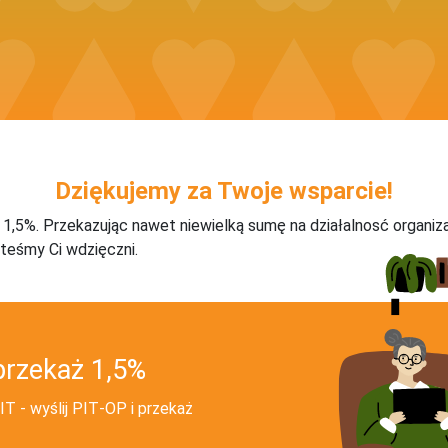
Dziękujemy za Twoje wsparcie!
j 1,5%. Przekazując nawet niewielką sumę na działalnosć organiz
teśmy Ci wdzięczni.
przekaż 1,5%
T - wyślij PIT‑OP i przekaż