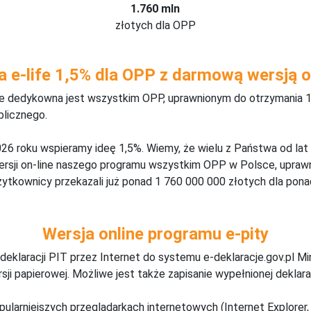
1.760 mln
złotych dla OPP
a e-life 1,5% dla OPP z darmową wersją o
ine dedykowna jest wszystkim OPP, uprawnionym do otrzymania 1
blicznego.
26 roku wspieramy ideę 1,5%. Wiemy, że wielu z Państwa od lat
wersji on-line naszego programu wszystkim OPP w Polsce, upraw
żytkownicy przekazali już ponad 1 760 000 000 złotych dla ponad
Wersja online programu e-pity
deklaracji PIT przez Internet do systemu e-deklaracje.gov.pl M
ji papierowej. Możliwe jest także zapisanie wypełnionej deklarac
pularniejszych przeglądarkach internetowych (Internet Explorer, 