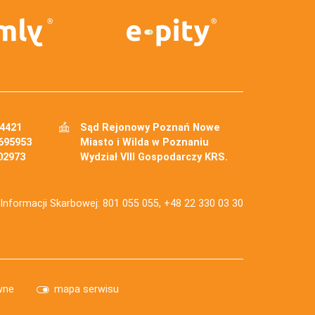
34421
Sąd Rejonowy Poznań Nowe
695953
Miasto i Wilda w Poznaniu
02973
Wydział VIII Gospodarczy KRS.
j Informacji Skarbowej: 801 055 055, +48 22 330 03 30
wne
mapa serwisu