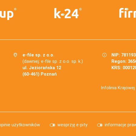
e-file sp. z o.o.
NIP: 78119
(dawniej: e-file sp. z o.o. sp. k.)
Regon: 365
ul. Jeziorańska 12
KRS: 00012
(60-461) Poznań
Infolinia Krajowe
opinie użytkowników
wesprzyj e-pity
informacje pra