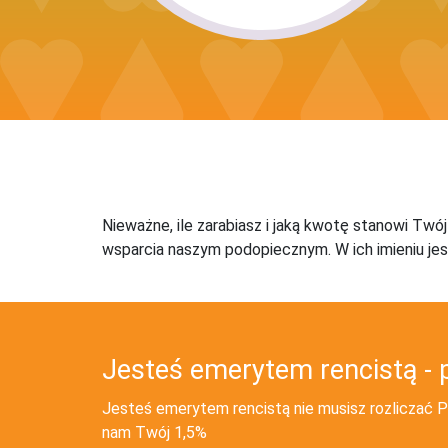
Nieważne, ile zarabiasz i jaką kwotę stanowi Twó
wsparcia naszym podopiecznym. W ich imieniu jes
Jesteś emerytem rencistą - 
Jesteś emerytem rencistą nie musisz rozliczać PI
nam Twój 1,5%