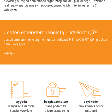
niewielką sumę na działalnosć organizacji pożytku publicznego, udzielasz
realnego wsparcia naszym podopiecznym. W ich imieniu jesteśmy Ci
wdzięczni.
Jesteś emerytem rencistą - przekaż 1,5%
Jesteś emerytem rencistą nie musisz rozliczać PIT - wyślij PIT‑OP i przekaż
nam Twój 1,5%
więcej
wygoda
bezpieczeństwo
szybkość
weryfikacja danych
dane podatnika
brak konieczności
i opcja wysyłki e-
na jego urządzeniu
instalacji