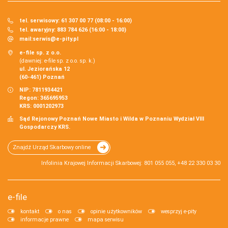
tel. serwisowy: 61 307 00 77 (08:00 - 16:00)
tel. awaryjny: 883 784 626 (16:00 - 18:00)
mail:
serwis@e-pity.pl
e-file sp. z o.o.
(dawniej: e-file sp. z o.o. sp. k.)
ul. Jeziorańska 12
(60-461) Poznań
NIP: 7811934421
Regon: 365695953
KRS: 0001202973
Sąd Rejonowy Poznań Nowe Miasto i Wilda w Poznaniu Wydział VIII
Gospodarczy KRS.
Znajdź Urząd Skarbowy online
Infolinia Krajowej Informacji Skarbowej: 801 055 055, +48 22 330 03 30
e-file
kontakt
o nas
opinie użytkowników
wesprzyj e-pity
informacje prawne
mapa serwisu