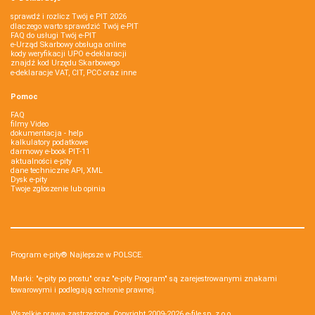
sprawdź i rozlicz Twój e PIT 2026
dlaczego warto sprawdzić Twój e-PIT
FAQ do usługi Twój e-PIT
e-Urząd Skarbowy obsługa online
kody weryfikacji UPO e-deklaracji
znajdź kod Urzędu Skarbowego
e-deklaracje VAT, CIT, PCC oraz inne
Pomoc
FAQ
filmy Video
dokumentacja - help
kalkulatory podatkowe
darmowy e-book PIT-11
aktualności e-pity
dane techniczne API, XML
Dysk e-pity
Twoje zgłoszenie lub opinia
Program e-pity® Najlepsze w POLSCE.
Marki: "e-pity po prostu" oraz "e-pity Program" są zarejestrowanymi znakami
towarowymi i podlegają ochronie prawnej.
Wszelkie prawa zastrzeżone. Copyright 2009-2026
e-file sp. z o.o.