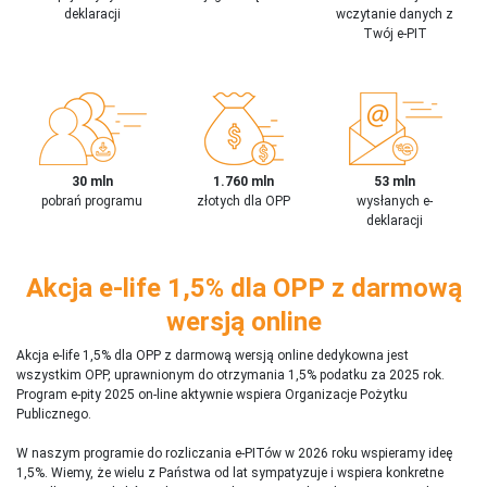
deklaracji
wczytanie danych z
Twój e-PIT
30 mln
1.760 mln
53 mln
pobrań programu
złotych dla OPP
wysłanych e-
deklaracji
Akcja e-life 1,5% dla OPP z darmową
wersją online
Akcja e-life 1,5% dla OPP z darmową wersją online dedykowna jest
wszystkim OPP, uprawnionym do otrzymania 1,5% podatku za 2025 rok.
Program e-pity 2025 on-line aktywnie wspiera Organizacje Pożytku
Publicznego.
W naszym programie do rozliczania e-PITów w 2026 roku wspieramy ideę
1,5%. Wiemy, że wielu z Państwa od lat sympatyzuje i wspiera konkretne