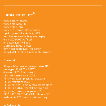
®
Pobierz
Program
e‑
pity
wersja dla Windows
wersja dla Mac OS
wersja dla Linux
wersja PIT przez internet online
aplikacje mobilne Android, iOS
archiwalna wersja Programu e-pity
e-pity 2026/2027 w fillup
e‑Faktury KSeF w fillup
Darmowa faktura KSeF
firmly aplikacja KSeF na telefon
fillup | k24 - KSeF w biurze rachunkowym
Poradniki
26 sposobów na obniżenie podatku PIT
jak wypełnić e-PIT'a 2027 ?
dostałem PIT-11 i co dalej?
ulgi i odliczenia - pity 2026
PIT-37 za 2026 - przykład, broszura
PIT-28 ryczałt za 2026
PIT-36 za 2026 - działalność gospodarcza
PIT-36L za 2026 - podatek liniowy 19%
kiedy otrzymasz zwrot podatku?
PIT-11, PIT-8C, PIT-4R i IFT - Płatnik PIT
rozliczenie PIT przez urząd skarbowy
e-Deklaracje