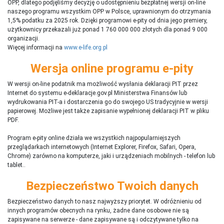
OPP, dlatego podjęliśmy decyzję o udostępnieniu bezpłatnej wersji on-line
naszego programu wszystkim OPP w Polsce, uprawnionym do otrzymania
1,5% podatku za 2025 rok. Dzięki programowi e-pity od dnia jego premiery,
użytkownicy przekazali już ponad 1 760 000 000 złotych dla ponad 9 000
organizacji.
Więcej informacji na
www.e-life.org.pl
Wersja online programu e-pity
W wersji on-line podatnik ma możliwość wysłania deklaracji PIT przez
Internet do systemu e-deklaracje.gov.pl Ministerstwa Finansów lub
wydrukowania PIT-a i dostarczenia go do swojego US tradycyjnie w wersji
papierowej. Możliwe jest także zapisanie wypełnionej deklaracji PIT w pliku
PDF.
Program e-pity online działa we wszystkich najpopularniejszych
przeglądarkach internetowych (Internet Explorer, Firefox, Safari, Opera,
Chrome) zarówno na komputerze, jaki i urządzeniach mobilnych - telefon lub
tablet..
Bezpieczeństwo Twoich danych
Bezpieczeństwo danych to nasz najwyższy priorytet. W odróżnieniu od
innych programów obecnych na rynku,
ż
adne dane osobowe nie są
zapisywane na serwerze - dane zapisywane są i odczytywane tylko na