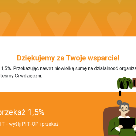
Dziękujemy za Twoje wsparcie!
j 1,5%. Przekazując nawet niewielką sumę na działalnosć organiz
teśmy Ci wdzięczni.
przekaż 1,5%
T - wyślij PIT‑OP i przekaż