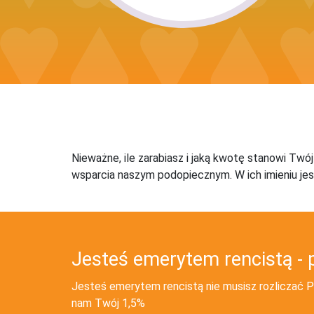
Nieważne, ile zarabiasz i jaką kwotę stanowi Twó
wsparcia naszym podopiecznym. W ich imieniu jes
Jesteś emerytem rencistą - 
Jesteś emerytem rencistą nie musisz rozliczać PI
nam Twój 1,5%