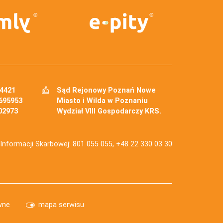
34421
Sąd Rejonowy Poznań Nowe
695953
Miasto i Wilda w Poznaniu
02973
Wydział VIII Gospodarczy KRS.
j Informacji Skarbowej: 801 055 055, +48 22 330 03 30
wne
mapa serwisu