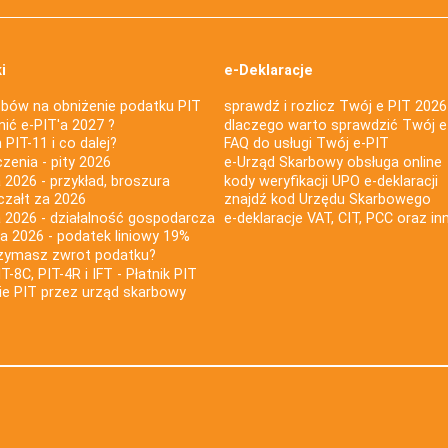
i
e-Deklaracje
bów na obniżenie podatku PIT
sprawdź i rozlicz Twój e PIT 2026
nić e-PIT'a 2027 ?
dlaczego warto sprawdzić Twój e
PIT-11 i co dalej?
FAQ do usługi Twój e-PIT
iczenia - pity 2026
e-Urząd Skarbowy obsługa online
 2026 - przykład, broszura
kody weryfikacji UPO e-deklaracji
czałt za 2026
znajdź kod Urzędu Skarbowego
a 2026 - działalność gospodarcza
e-deklaracje VAT, CIT, PCC oraz in
za 2026 - podatek liniowy 19%
rzymasz zwrot podatku?
IT-8C, PIT-4R i IFT - Płatnik PIT
nie PIT przez urząd skarbowy