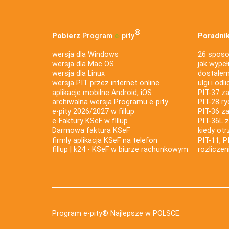
®
Pobierz
Program
e‑
pity
Poradnik
wersja dla Windows
26 sposo
wersja dla Mac OS
jak wypeł
wersja dla Linux
dostałem 
wersja PIT przez internet online
ulgi i odl
aplikacje mobilne Android, iOS
PIT-37 za
archiwalna wersja Programu e-pity
PIT-28 ry
e-pity 2026/2027 w fillup
PIT-36 z
e‑Faktury KSeF w fillup
PIT-36L 
Darmowa faktura KSeF
kiedy ot
firmly aplikacja KSeF na telefon
PIT-11, P
fillup | k24 - KSeF w biurze rachunkowym
rozlicze
Program e-pity® Najlepsze w POLSCE.