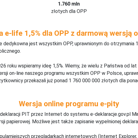
1.760 mln
złotych dla OPP
a e-life 1,5% dla OPP z darmową wersją o
ine dedykowna jest wszystkim OPP, uprawnionym do otrzymania 1
blicznego.
26 roku wspieramy ideę 1,5%. Wiemy, że wielu z Państwa od lat
wersji on-line naszego programu wszystkim OPP w Polsce, upraw
żytkownicy przekazali już ponad 1 760 000 000 złotych dla ponad
Wersja online programu e-pity
deklaracji PIT przez Internet do systemu e-deklaracje.gov.pl M
ji papierowej. Możliwe jest także zapisanie wypełnionej deklarac
pularniejszych przeglądarkach internetowych (Internet Explorer, 