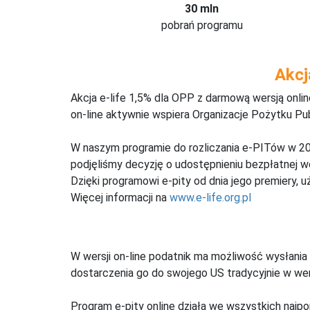
30 mln
pobrań programu
Akcj
Akcja e-life 1,5% dla OPP z darmową wersją onl
on-line aktywnie wspiera Organizacje Pożytku Pu
W naszym programie do rozliczania e-PITów w 20
podjęliśmy decyzję o udostępnieniu bezpłatnej 
Dzięki programowi e-pity od dnia jego premiery, u
Więcej informacji na
www.e-life.org.pl
W wersji on-line podatnik ma możliwość wysłania 
dostarczenia go do swojego US tradycyjnie w wers
Program e-pity online działa we wszystkich najpo