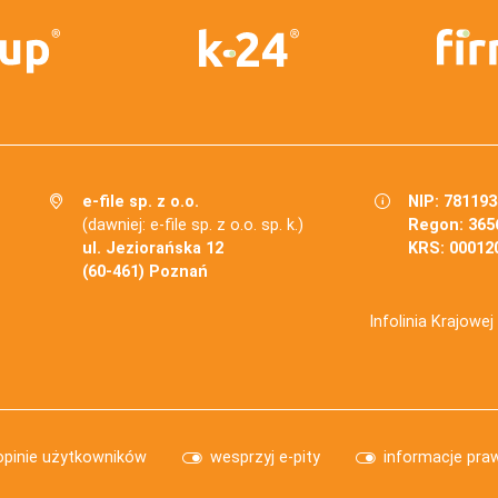
e-file sp. z o.o.
NIP: 78119
(dawniej: e-file sp. z o.o. sp. k.)
Regon: 365
ul. Jeziorańska 12
KRS: 00012
(60-461) Poznań
Infolinia Krajowe
opinie użytkowników
wesprzyj e-pity
informacje pra