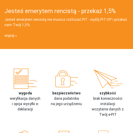
Jesteś emerytem rencistą - przekaż 1,5%
Jesteś emerytem rencistą nie musisz rozliczać PIT - wyślij PIT‑OP i przekaż
nam Twój 1,5%
więcej
wygoda
bezpieczeństwo
szybkość
weryfikacja danych
dane podatnika
brak konieczności
i opcja wysyłki e-
na jego urządzeniu
instalacji
deklaracji
wczytanie danych z
Twój e-PIT