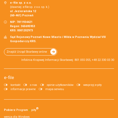
e-file sp. z o.o.
(dawniej: e-file sp. z o.o. sp. k.)
ul. Jeziorańska 12
(60-461) Poznań
NIP: 7811934421
Regon: 365695953
KRS: 0001202973
Sąd Rejonowy Poznań Nowe Miasto i Wilda w Poznaniu Wydział VIII
Gospodarczy KRS.
Znajdź Urząd Skarbowy online
Infolinia Krajowej Informacji Skarbowej: 801 055 055, +48 22 330 03 30
e-file
kontakt
o nas
opinie użytkowników
wesprzyj e-pity
informacje prawne
mapa serwisu
®
Pobierz
Program
e‑
pity
wersja dla Windows