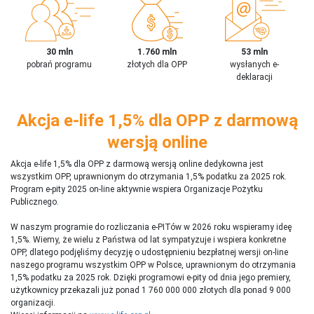
30 mln
1.760 mln
53 mln
pobrań programu
złotych dla OPP
wysłanych e-
deklaracji
Akcja e-life 1,5% dla OPP z darmową
wersją online
Akcja e-life 1,5% dla OPP z darmową wersją online dedykowna jest
wszystkim OPP, uprawnionym do otrzymania 1,5% podatku za 2025 rok.
Program e-pity 2025 on-line aktywnie wspiera Organizacje Pożytku
Publicznego.
W naszym programie do rozliczania e-PITów w 2026 roku wspieramy ideę
1,5%. Wiemy, że wielu z Państwa od lat sympatyzuje i wspiera konkretne
OPP, dlatego podjęliśmy decyzję o udostępnieniu bezpłatnej wersji on-line
naszego programu wszystkim OPP w Polsce, uprawnionym do otrzymania
1,5% podatku za 2025 rok. Dzięki programowi e-pity od dnia jego premiery,
użytkownicy przekazali już ponad 1 760 000 000 złotych dla ponad 9 000
organizacji.