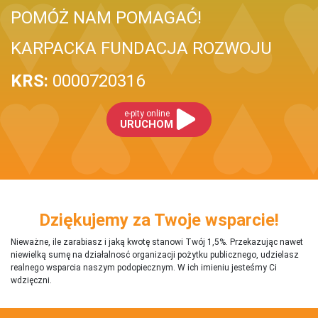
POMÓŻ NAM POMAGAĆ!
KARPACKA FUNDACJA ROZWOJU
KRS:
0000720316
e-pity online
URUCHOM
Dziękujemy za Twoje wsparcie!
Nieważne, ile zarabiasz i jaką kwotę stanowi Twój 1,5%. Przekazując nawet
niewielką sumę na działalnosć organizacji pożytku publicznego, udzielasz
realnego wsparcia naszym podopiecznym. W ich imieniu jesteśmy Ci
wdzięczni.