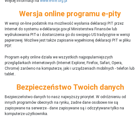
Więcej informacji na
www.e-life.org.pl
Wersja online programu e-pity
W wersji on-line podatnik ma możliwość wysłania deklaracji PIT przez
Internet do systemu e-deklaracje.gov.pl Ministerstwa Finansów lub
wydrukowania PIT-a i dostarczenia go do swojego US tradycyjnie w wersji
papierowej. Możliwe jest także zapisanie wypełnionej deklaracji PIT w pliku
PDF.
Program e-pity online działa we wszystkich najpopularniejszych
przeglądarkach internetowych (Internet Explorer, Firefox, Safari, Opera,
Chrome) zarówno na komputerze, jaki i urządzeniach mobilnych - telefon lub
tablet..
Bezpieczeństwo Twoich danych
Bezpieczeństwo danych to nasz najwyższy priorytet. W odróżnieniu od
innych programów obecnych na rynku,
ż
adne dane osobowe nie są
zapisywane na serwerze - dane zapisywane są i odczytywane tylko na
komputerze użytkownika.