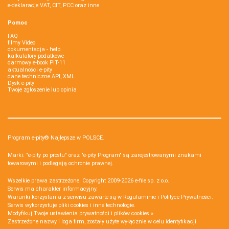
e-deklaracje VAT, CIT, PCC oraz inne
Pomoc
FAQ
filmy Video
dokumentacja - help
kalkulatory podatkowe
darmowy e-book PIT-11
aktualności e-pity
dane techniczne API, XML
Dysk e-pity
Twoje zgłoszenie lub opinia
Program e-pity® Najlepsze w POLSCE.
Marki: "e-pity po prostu" oraz "e-pity Program" są zarejestrowanymi znakami
towarowymi i podlegają ochronie prawnej.
Wszelkie prawa zastrzeżone. Copyright 2009-2026
e-file sp. z o.o.
Serwis ma charakter informacyjny.
Warunki korzystania z serwisu zawarte są w
Regulaminie
i
Polityce Prywatności
.
Serwis wykorzystuje
pliki cookies i inne technologie
.
Modyfikuj Twoje ustawienia prywatności i plików cookies »
Zastrzeżone nazwy i loga firm, zostały użyte wyłącznie w celu identyfikacji.