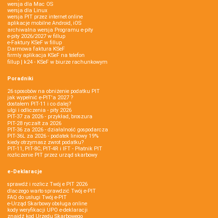
wersja dla Mac OS
wersja dla Linux
wersja PIT przez internet online
aplikacje mobilne Android, iOS
archiwalna wersja Programu e-pity
e-pity 2026/2027 w fillup
e‑Faktury KSeF w fillup
Darmowa faktura KSeF
firmly aplikacja KSeF na telefon
fillup | k24 - KSeF w biurze rachunkowym
Poradniki
26 sposobów na obniżenie podatku PIT
jak wypełnić e-PIT'a 2027 ?
dostałem PIT-11 i co dalej?
ulgi i odliczenia - pity 2026
PIT-37 za 2026 - przykład, broszura
PIT-28 ryczałt za 2026
PIT-36 za 2026 - działalność gospodarcza
PIT-36L za 2026 - podatek liniowy 19%
kiedy otrzymasz zwrot podatku?
PIT-11, PIT-8C, PIT-4R i IFT - Płatnik PIT
rozliczenie PIT przez urząd skarbowy
e-Deklaracje
sprawdź i rozlicz Twój e PIT 2026
dlaczego warto sprawdzić Twój e-PIT
FAQ do usługi Twój e-PIT
e-Urząd Skarbowy obsługa online
kody weryfikacji UPO e-deklaracji
znajdź kod Urzędu Skarbowego