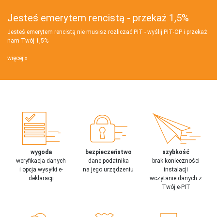
Jesteś emerytem rencistą - przekaż 1,5%
Jesteś emerytem rencistą nie musisz rozliczać PIT - wyślij PIT‑OP i przekaż
nam Twój 1,5%
więcej
wygoda
bezpieczeństwo
szybkość
weryfikacja danych
dane podatnika
brak konieczności
i opcja wysyłki e-
na jego urządzeniu
instalacji
deklaracji
wczytanie danych z
Twój e-PIT