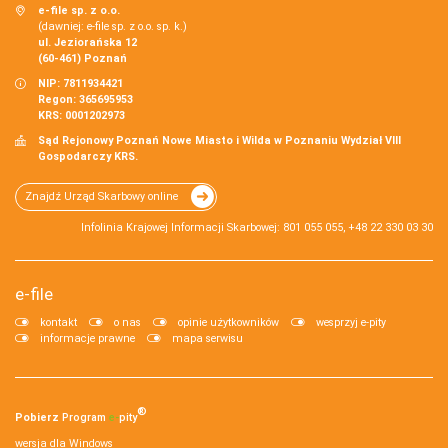
e-file sp. z o.o.
(dawniej: e-file sp. z o.o. sp. k.)
ul. Jeziorańska 12
(60-461) Poznań
NIP: 7811934421
Regon: 365695953
KRS: 0001202973
Sąd Rejonowy Poznań Nowe Miasto i Wilda w Poznaniu Wydział VIII
Gospodarczy KRS.
Znajdź Urząd Skarbowy online
Infolinia Krajowej Informacji Skarbowej: 801 055 055, +48 22 330 03 30
e-file
kontakt
o nas
opinie użytkowników
wesprzyj e-pity
informacje prawne
mapa serwisu
®
Pobierz
Program
e‑
pity
wersja dla Windows