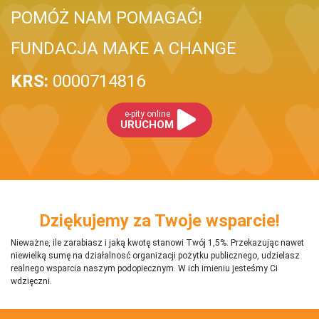
POMÓŻ NAM POMAGAĆ!
FUNDACJA MAKE A CHANGE
KRS:
0000714816
e-pity online
URUCHOM
Dziękujemy za Twoje wsparcie!
Nieważne, ile zarabiasz i jaką kwotę stanowi Twój 1,5%. Przekazując nawet
niewielką sumę na działalnosć organizacji pożytku publicznego, udzielasz
realnego wsparcia naszym podopiecznym. W ich imieniu jesteśmy Ci
wdzięczni.