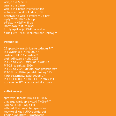
wersja dla Mac OS
wersja dla Linux
wersja PIT przez internet online
aplikacje mobilne Android, iOS
archiwalna wersja Programu e-pity
e-pity 2026/2027 w fillup
e‑Faktury KSeF w fillup
Darmowa faktura KSeF
firmly aplikacja KSeF na telefon
fillup | k24 - KSeF w biurze rachunkowym
Poradniki
26 sposobów na obniżenie podatku PIT
jak wypełnić e-PIT'a 2027 ?
dostałem PIT-11 i co dalej?
ulgi i odliczenia - pity 2026
PIT-37 za 2026 - przykład, broszura
PIT-28 ryczałt za 2026
PIT-36 za 2026 - działalność gospodarcza
PIT-36L za 2026 - podatek liniowy 19%
kiedy otrzymasz zwrot podatku?
PIT-11, PIT-8C, PIT-4R i IFT - Płatnik PIT
rozliczenie PIT przez urząd skarbowy
e-Deklaracje
sprawdź i rozlicz Twój e PIT 2026
dlaczego warto sprawdzić Twój e-PIT
FAQ do usługi Twój e-PIT
e-Urząd Skarbowy obsługa online
kody weryfikacji UPO e-deklaracji
znajdź kod Urzędu Skarbowego