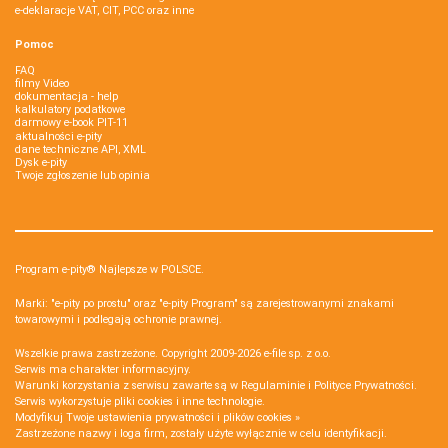
e-deklaracje VAT, CIT, PCC oraz inne
Pomoc
FAQ
filmy Video
dokumentacja - help
kalkulatory podatkowe
darmowy e-book PIT-11
aktualności e-pity
dane techniczne API, XML
Dysk e-pity
Twoje zgłoszenie lub opinia
Program e-pity® Najlepsze w POLSCE.
Marki: "e-pity po prostu" oraz "e-pity Program" są zarejestrowanymi znakami
towarowymi i podlegają ochronie prawnej.
Wszelkie prawa zastrzeżone. Copyright 2009-2026
e-file sp. z o.o.
Serwis ma charakter informacyjny.
Warunki korzystania z serwisu zawarte są w
Regulaminie
i
Polityce Prywatności
.
Serwis wykorzystuje
pliki cookies i inne technologie
.
Modyfikuj Twoje ustawienia prywatności i plików cookies »
Zastrzeżone nazwy i loga firm, zostały użyte wyłącznie w celu identyfikacji.