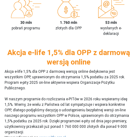
30 mln
1.760 mln
53 mln
pobrań programu
złotych dla OPP
wysłanych e-
deklaracji
Akcja e-life 1,5% dla OPP z darmową
wersją online
Akcja e-life 1,5% dla OPP z darmową wersją online dedykowna jest
wszystkim OPP, uprawnionym do otrzymania 1,5% podatku za 2025 rok.
Program e-pity 2025 on-line aktywnie wspiera Organizacje Pożytku
Publicznego.
W naszym programie do rozliczania e-PITów w 2026 roku wspieramy ideę
1,5%. Wiemy, że wielu z Państwa od lat sympatyzuje i wspiera konkretne
OPP, dlatego podjęliśmy decyzję o udostępnieniu bezpłatnej wersji on-line
naszego programu wszystkim OPP w Polsce, uprawnionym do otrzymania
1,5% podatku za 2025 rok. Dzięki programowi e-pity od dnia jego premiery,
użytkownicy przekazali już ponad 1 760 000 000 złotych dla ponad 9 000
organizacji.