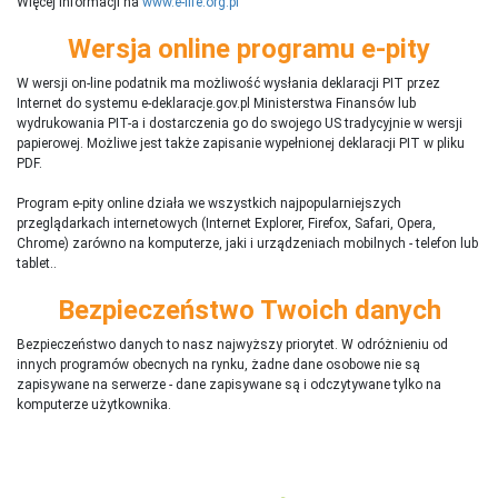
Więcej informacji na
www.e-life.org.pl
Wersja online programu e-pity
W wersji on-line podatnik ma możliwość wysłania deklaracji PIT przez
Internet do systemu e-deklaracje.gov.pl Ministerstwa Finansów lub
wydrukowania PIT-a i dostarczenia go do swojego US tradycyjnie w wersji
papierowej. Możliwe jest także zapisanie wypełnionej deklaracji PIT w pliku
PDF.
Program e-pity online działa we wszystkich najpopularniejszych
przeglądarkach internetowych (Internet Explorer, Firefox, Safari, Opera,
Chrome) zarówno na komputerze, jaki i urządzeniach mobilnych - telefon lub
tablet..
Bezpieczeństwo Twoich danych
Bezpieczeństwo danych to nasz najwyższy priorytet. W odróżnieniu od
innych programów obecnych na rynku,
ż
adne dane osobowe nie są
zapisywane na serwerze - dane zapisywane są i odczytywane tylko na
komputerze użytkownika.