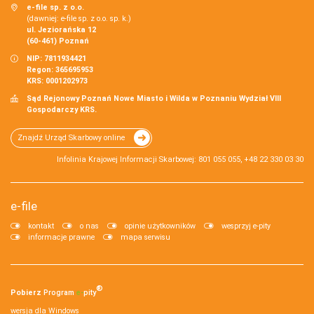
e-file sp. z o.o.
(dawniej: e-file sp. z o.o. sp. k.)
ul. Jeziorańska 12
(60-461) Poznań
NIP: 7811934421
Regon: 365695953
KRS: 0001202973
Sąd Rejonowy Poznań Nowe Miasto i Wilda w Poznaniu Wydział VIII
Gospodarczy KRS.
Znajdź Urząd Skarbowy online
Infolinia Krajowej Informacji Skarbowej: 801 055 055, +48 22 330 03 30
e-file
kontakt
o nas
opinie użytkowników
wesprzyj e-pity
informacje prawne
mapa serwisu
®
Pobierz
Program
e‑
pity
wersja dla Windows