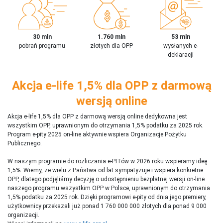
30 mln
1.760 mln
53 mln
pobrań programu
złotych dla OPP
wysłanych e-
deklaracji
Akcja e-life 1,5% dla OPP z darmową
wersją online
Akcja e-life 1,5% dla OPP z darmową wersją online dedykowna jest
wszystkim OPP, uprawnionym do otrzymania 1,5% podatku za 2025 rok.
Program e-pity 2025 on-line aktywnie wspiera Organizacje Pożytku
Publicznego.
W naszym programie do rozliczania e-PITów w 2026 roku wspieramy ideę
1,5%. Wiemy, że wielu z Państwa od lat sympatyzuje i wspiera konkretne
OPP, dlatego podjęliśmy decyzję o udostępnieniu bezpłatnej wersji on-line
naszego programu wszystkim OPP w Polsce, uprawnionym do otrzymania
1,5% podatku za 2025 rok. Dzięki programowi e-pity od dnia jego premiery,
użytkownicy przekazali już ponad 1 760 000 000 złotych dla ponad 9 000
organizacji.