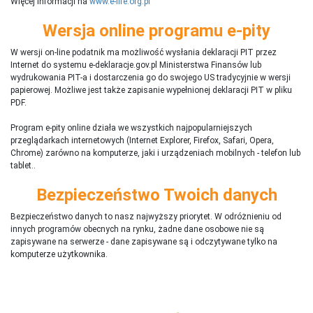
Więcej informacji na
www.e-life.org.pl
Wersja online programu e-pity
W wersji on-line podatnik ma możliwość wysłania deklaracji PIT przez
Internet do systemu e-deklaracje.gov.pl Ministerstwa Finansów lub
wydrukowania PIT-a i dostarczenia go do swojego US tradycyjnie w wersji
papierowej. Możliwe jest także zapisanie wypełnionej deklaracji PIT w pliku
PDF.
Program e-pity online działa we wszystkich najpopularniejszych
przeglądarkach internetowych (Internet Explorer, Firefox, Safari, Opera,
Chrome) zarówno na komputerze, jaki i urządzeniach mobilnych - telefon lub
tablet..
Bezpieczeństwo Twoich danych
Bezpieczeństwo danych to nasz najwyższy priorytet. W odróżnieniu od
innych programów obecnych na rynku,
ż
adne dane osobowe nie są
zapisywane na serwerze - dane zapisywane są i odczytywane tylko na
komputerze użytkownika.