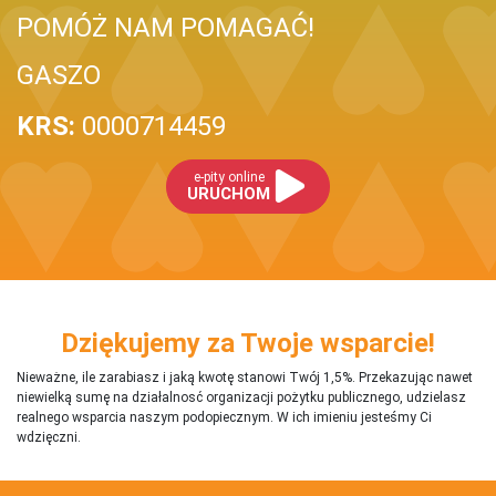
POMÓŻ NAM POMAGAĆ!
GASZO
KRS:
0000714459
e-pity online
URUCHOM
Dziękujemy za Twoje wsparcie!
Nieważne, ile zarabiasz i jaką kwotę stanowi Twój 1,5%. Przekazując nawet
niewielką sumę na działalnosć organizacji pożytku publicznego, udzielasz
realnego wsparcia naszym podopiecznym. W ich imieniu jesteśmy Ci
wdzięczni.