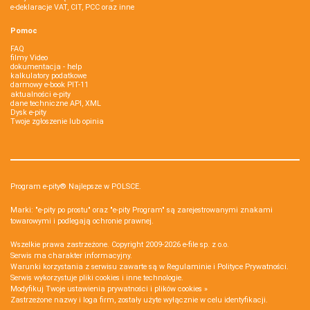
e-deklaracje VAT, CIT, PCC oraz inne
Pomoc
FAQ
filmy Video
dokumentacja - help
kalkulatory podatkowe
darmowy e-book PIT-11
aktualności e-pity
dane techniczne API, XML
Dysk e-pity
Twoje zgłoszenie lub opinia
Program e-pity® Najlepsze w POLSCE.
Marki: "e-pity po prostu" oraz "e-pity Program" są zarejestrowanymi znakami
towarowymi i podlegają ochronie prawnej.
Wszelkie prawa zastrzeżone. Copyright 2009-2026
e-file sp. z o.o.
Serwis ma charakter informacyjny.
Warunki korzystania z serwisu zawarte są w
Regulaminie
i
Polityce Prywatności
.
Serwis wykorzystuje
pliki cookies i inne technologie
.
Modyfikuj Twoje ustawienia prywatności i plików cookies »
Zastrzeżone nazwy i loga firm, zostały użyte wyłącznie w celu identyfikacji.