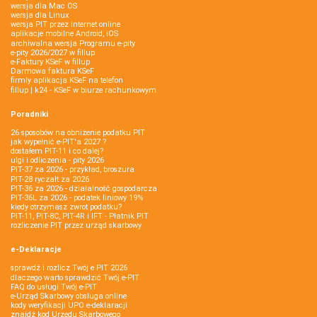
wersja dla Mac OS
wersja dla Linux
wersja PIT przez internet online
aplikacje mobilne Android, iOS
archiwalna wersja Programu e-pity
e-pity 2026/2027 w fillup
e‑Faktury KSeF w fillup
Darmowa faktura KSeF
firmly aplikacja KSeF na telefon
fillup | k24 - KSeF w biurze rachunkowym
Poradniki
26 sposobów na obniżenie podatku PIT
jak wypełnić e-PIT'a 2027 ?
dostałem PIT-11 i co dalej?
ulgi i odliczenia - pity 2026
PIT-37 za 2026 - przykład, broszura
PIT-28 ryczałt za 2026
PIT-36 za 2026 - działalność gospodarcza
PIT-36L za 2026 - podatek liniowy 19%
kiedy otrzymasz zwrot podatku?
PIT-11, PIT-8C, PIT-4R i IFT - Płatnik PIT
rozliczenie PIT przez urząd skarbowy
e-Deklaracje
sprawdź i rozlicz Twój e PIT 2026
dlaczego warto sprawdzić Twój e-PIT
FAQ do usługi Twój e-PIT
e-Urząd Skarbowy obsługa online
kody weryfikacji UPO e-deklaracji
znajdź kod Urzędu Skarbowego