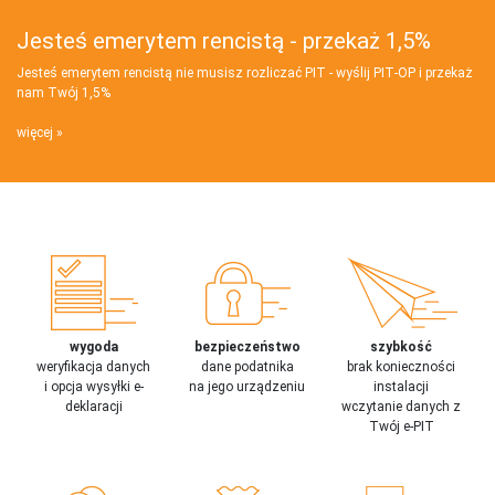
Jesteś emerytem rencistą - przekaż 1,5%
Jesteś emerytem rencistą nie musisz rozliczać PIT - wyślij PIT‑OP i przekaż
nam Twój 1,5%
więcej
wygoda
bezpieczeństwo
szybkość
weryfikacja danych
dane podatnika
brak konieczności
i opcja wysyłki e-
na jego urządzeniu
instalacji
deklaracji
wczytanie danych z
Twój e-PIT