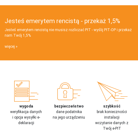
Jesteś emerytem rencistą - przekaż 1,5%
Jesteś emerytem rencistą nie musisz rozliczać PIT - wyślij PIT‑OP i przekaż
nam Twój 1,5%
więcej
wygoda
bezpieczeństwo
szybkość
weryfikacja danych
dane podatnika
brak konieczności
i opcja wysyłki e-
na jego urządzeniu
instalacji
deklaracji
wczytanie danych z
Twój e-PIT