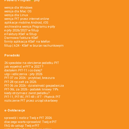
Pobierz
Program
e‑
pity
wersja dla Windows
wersja dla Mac OS
wersja dla Linux
wersja PIT przez internet online
aplikacje mobilne Android, iOS
archiwalna wersja Programu e-pity
e-pity 2026/2027 w fillup
e‑Faktury KSeF w fillup
Darmowa faktura KSeF
firmly aplikacja KSeF na telefon
fillup | k24 - KSeF w biurze rachunkowym
Poradniki
26 sposobów na obniżenie podatku PIT
jak wypełnić e-PIT'a 2027 ?
dostałem PIT-11 i co dalej?
ulgi i odliczenia - pity 2026
PIT-37 za 2026 - przykład, broszura
PIT-28 ryczałt za 2026
PIT-36 za 2026 - działalność gospodarcza
PIT-36L za 2026 - podatek liniowy 19%
kiedy otrzymasz zwrot podatku?
PIT-11, PIT-8C, PIT-4R i IFT - Płatnik PIT
rozliczenie PIT przez urząd skarbowy
e-Deklaracje
sprawdź i rozlicz Twój e PIT 2026
dlaczego warto sprawdzić Twój e-PIT
FAQ do usługi Twój e-PIT