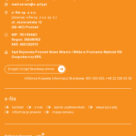
mail:
serwis@e-pity.pl
e-file sp. z o.o.
(dawniej: e-file sp. z o.o. sp. k.)
ul. Jeziorańska 12
(60-461) Poznań
NIP: 7811934421
Regon: 365695953
KRS: 0001202973
Sąd Rejonowy Poznań Nowe Miasto i Wilda w Poznaniu Wydział VIII
Gospodarczy KRS.
Znajdź Urząd Skarbowy online
Infolinia Krajowej Informacji Skarbowej: 801 055 055, +48 22 330 03 30
e-file
kontakt
o nas
opinie użytkowników
wesprzyj e-pity
informacje prawne
mapa serwisu
®