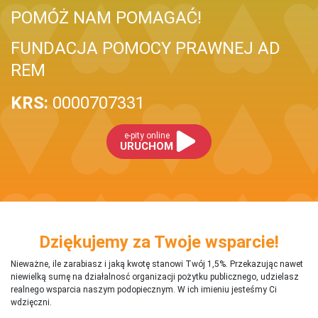
POMÓŻ NAM POMAGAĆ!
FUNDACJA POMOCY PRAWNEJ AD
REM
KRS:
0000707331
e-pity online
URUCHOM
Dziękujemy za Twoje wsparcie!
Nieważne, ile zarabiasz i jaką kwotę stanowi Twój 1,5%. Przekazując nawet
niewielką sumę na działalnosć organizacji pożytku publicznego, udzielasz
realnego wsparcia naszym podopiecznym. W ich imieniu jesteśmy Ci
wdzięczni.