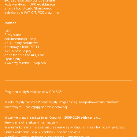
e-Urząd Skarbowy obsługa online
kody weryfikacji UPO e-deklaracji
znajdź kod Urzędu Skarbowego
e-deklaracje VAT, CIT, PCC oraz inne
Pomoc
FAQ
filmy Video
dokumentacja - help
kalkulatory podatkowe
darmowy e-book PIT-11
aktualności e-pity
dane techniczne API, XML
Dysk e-pity
Twoje zgłoszenie lub opinia
Program e-pity® Najlepsze w POLSCE.
Marki: "e-pity po prostu" oraz "e-pity Program" są zarejestrowanymi znakami
towarowymi i podlegają ochronie prawnej.
Wszelkie prawa zastrzeżone. Copyright 2009-2026
e-file sp. z o.o.
Serwis ma charakter informacyjny.
Warunki korzystania z serwisu zawarte są w
Regulaminie
i
Polityce Prywatności
.
Serwis wykorzystuje
pliki cookies i inne technologie
.