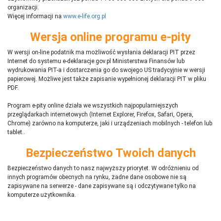
organizacji.
Więcej informacji na
www.e-life.org.pl
Wersja online programu e-pity
W wersji on-line podatnik ma możliwość wysłania deklaracji PIT przez
Internet do systemu e-deklaracje.gov.pl Ministerstwa Finansów lub
wydrukowania PIT-a i dostarczenia go do swojego US tradycyjnie w wersji
papierowej. Możliwe jest także zapisanie wypełnionej deklaracji PIT w pliku
PDF.
Program e-pity online działa we wszystkich najpopularniejszych
przeglądarkach internetowych (Internet Explorer, Firefox, Safari, Opera,
Chrome) zarówno na komputerze, jaki i urządzeniach mobilnych - telefon lub
tablet..
Bezpieczeństwo Twoich danych
Bezpieczeństwo danych to nasz najwyższy priorytet. W odróżnieniu od
innych programów obecnych na rynku,
ż
adne dane osobowe nie są
zapisywane na serwerze - dane zapisywane są i odczytywane tylko na
komputerze użytkownika.