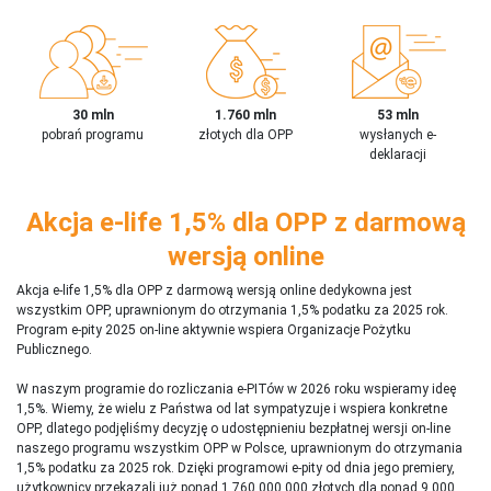
30 mln
1.760 mln
53 mln
pobrań programu
złotych dla OPP
wysłanych e-
deklaracji
Akcja e-life 1,5% dla OPP z darmową
wersją online
Akcja e-life 1,5% dla OPP z darmową wersją online dedykowna jest
wszystkim OPP, uprawnionym do otrzymania 1,5% podatku za 2025 rok.
Program e-pity 2025 on-line aktywnie wspiera Organizacje Pożytku
Publicznego.
W naszym programie do rozliczania e-PITów w 2026 roku wspieramy ideę
1,5%. Wiemy, że wielu z Państwa od lat sympatyzuje i wspiera konkretne
OPP, dlatego podjęliśmy decyzję o udostępnieniu bezpłatnej wersji on-line
naszego programu wszystkim OPP w Polsce, uprawnionym do otrzymania
1,5% podatku za 2025 rok. Dzięki programowi e-pity od dnia jego premiery,
użytkownicy przekazali już ponad 1 760 000 000 złotych dla ponad 9 000