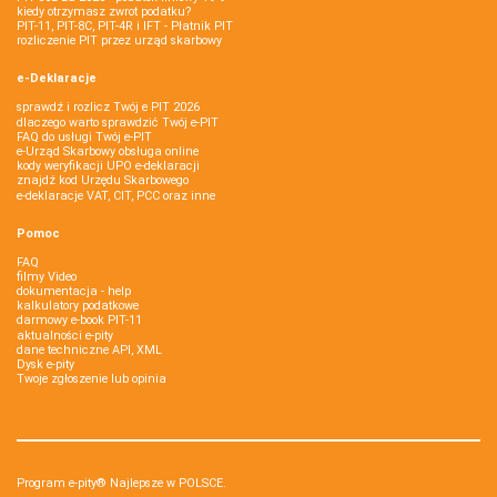
kiedy otrzymasz zwrot podatku?
PIT-11, PIT-8C, PIT-4R i IFT - Płatnik PIT
rozliczenie PIT przez urząd skarbowy
e-Deklaracje
sprawdź i rozlicz Twój e PIT 2026
dlaczego warto sprawdzić Twój e-PIT
FAQ do usługi Twój e-PIT
e-Urząd Skarbowy obsługa online
kody weryfikacji UPO e-deklaracji
znajdź kod Urzędu Skarbowego
e-deklaracje VAT, CIT, PCC oraz inne
Pomoc
FAQ
filmy Video
dokumentacja - help
kalkulatory podatkowe
darmowy e-book PIT-11
aktualności e-pity
dane techniczne API, XML
Dysk e-pity
Twoje zgłoszenie lub opinia
Program e-pity® Najlepsze w POLSCE.