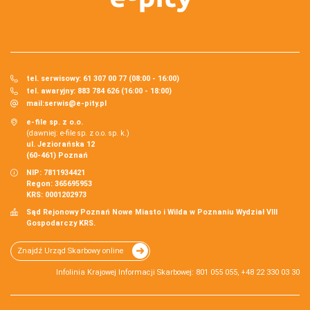
tel. serwisowy: 61 307 00 77 (08:00 - 16:00)
tel. awaryjny: 883 784 626 (16:00 - 18:00)
mail:
serwis@e-pity.pl
e-file sp. z o.o.
(dawniej: e-file sp. z o.o. sp. k.)
ul. Jeziorańska 12
(60-461) Poznań
NIP: 7811934421
Regon: 365695953
KRS: 0001202973
Sąd Rejonowy Poznań Nowe Miasto i Wilda w Poznaniu Wydział VIII
Gospodarczy KRS.
Znajdź Urząd Skarbowy online
Infolinia Krajowej Informacji Skarbowej: 801 055 055, +48 22 330 03 30