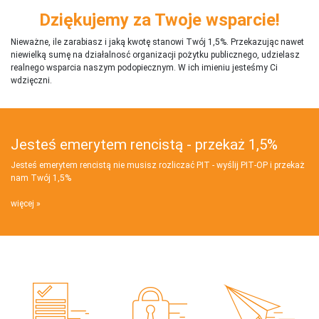
Dziękujemy za Twoje wsparcie!
Nieważne, ile zarabiasz i jaką kwotę stanowi Twój 1,5%. Przekazując nawet
niewielką sumę na działalnosć organizacji pożytku publicznego, udzielasz
realnego wsparcia naszym podopiecznym. W ich imieniu jesteśmy Ci
wdzięczni.
Jesteś emerytem rencistą - przekaż 1,5%
Jesteś emerytem rencistą nie musisz rozliczać PIT - wyślij PIT‑OP i przekaż
nam Twój 1,5%
więcej