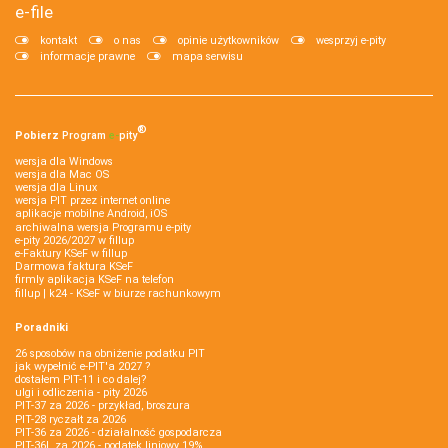
e-file
kontakt
o nas
opinie użytkowników
wesprzyj e-pity
informacje prawne
mapa serwisu
®
Pobierz
Program
e‑
pity
wersja dla Windows
wersja dla Mac OS
wersja dla Linux
wersja PIT przez internet online
aplikacje mobilne Android, iOS
archiwalna wersja Programu e-pity
e-pity 2026/2027 w fillup
e‑Faktury KSeF w fillup
Darmowa faktura KSeF
firmly aplikacja KSeF na telefon
fillup | k24 - KSeF w biurze rachunkowym
Poradniki
26 sposobów na obniżenie podatku PIT
jak wypełnić e-PIT'a 2027 ?
dostałem PIT-11 i co dalej?
ulgi i odliczenia - pity 2026
PIT-37 za 2026 - przykład, broszura
PIT-28 ryczałt za 2026
PIT-36 za 2026 - działalność gospodarcza
PIT-36L za 2026 - podatek liniowy 19%