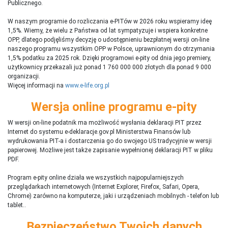
Publicznego.
W naszym programie do rozliczania e-PITów w 2026 roku wspieramy ideę
1,5%. Wiemy, że wielu z Państwa od lat sympatyzuje i wspiera konkretne
OPP, dlatego podjęliśmy decyzję o udostępnieniu bezpłatnej wersji on-line
naszego programu wszystkim OPP w Polsce, uprawnionym do otrzymania
1,5% podatku za 2025 rok. Dzięki programowi e-pity od dnia jego premiery,
użytkownicy przekazali już ponad 1 760 000 000 złotych dla ponad 9 000
organizacji.
Więcej informacji na
www.e-life.org.pl
Wersja online programu e-pity
W wersji on-line podatnik ma możliwość wysłania deklaracji PIT przez
Internet do systemu e-deklaracje.gov.pl Ministerstwa Finansów lub
wydrukowania PIT-a i dostarczenia go do swojego US tradycyjnie w wersji
papierowej. Możliwe jest także zapisanie wypełnionej deklaracji PIT w pliku
PDF.
Program e-pity online działa we wszystkich najpopularniejszych
przeglądarkach internetowych (Internet Explorer, Firefox, Safari, Opera,
Chrome) zarówno na komputerze, jaki i urządzeniach mobilnych - telefon lub
tablet..
Bezpieczeństwo Twoich danych