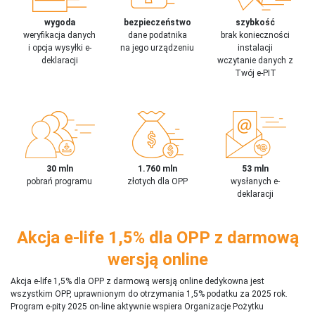
wygoda
bezpieczeństwo
szybkość
weryfikacja danych
dane podatnika
brak konieczności
i opcja wysyłki e-
na jego urządzeniu
instalacji
deklaracji
wczytanie danych z
Twój e-PIT
30 mln
1.760 mln
53 mln
pobrań programu
złotych dla OPP
wysłanych e-
deklaracji
Akcja e-life 1,5% dla OPP z darmową
wersją online
Akcja e-life 1,5% dla OPP z darmową wersją online dedykowna jest
wszystkim OPP, uprawnionym do otrzymania 1,5% podatku za 2025 rok.
Program e-pity 2025 on-line aktywnie wspiera Organizacje Pożytku