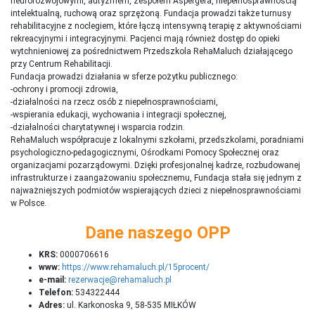
neurorozwojowymi, autyzmem, zespołem Aspergera, niepełnosprawnością
intelektualną, ruchową oraz sprzężoną. Fundacja prowadzi także turnusy
rehabilitacyjne z noclegiem, które łączą intensywną terapię z aktywnościami
rekreacyjnymi i integracyjnymi. Pacjenci mają również dostęp do opieki
wytchnieniowej za pośrednictwem Przedszkola RehaMaluch działającego
przy Centrum Rehabilitacji.
Fundacja prowadzi działania w sferze pożytku publicznego:
-ochrony i promocji zdrowia,
-działalności na rzecz osób z niepełnosprawnościami,
-wspierania edukacji, wychowania i integracji społecznej,
-działalności charytatywnej i wsparcia rodzin.
RehaMaluch współpracuje z lokalnymi szkołami, przedszkolami, poradniami
psychologiczno-pedagogicznymi, Ośrodkami Pomocy Społecznej oraz
organizacjami pozarządowymi. Dzięki profesjonalnej kadrze, rozbudowanej
infrastrukturze i zaangażowaniu społecznemu, Fundacja stała się jednym z
najważniejszych podmiotów wspierających dzieci z niepełnosprawnościami
w Polsce.
Dane naszego OPP
KRS:
0000706616
www:
https://www.rehamaluch.pl/15procent/
e-mail:
rezerwacje@rehamaluch.pl
Telefon:
534322444
Adres:
ul. Karkonoska 9, 58-535 MIŁKÓW