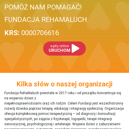
POMÓŻ NAM POMAGAĆ!
FUNDACJA REHAMALUCH
KRS:
0000706616
e-pity online
URUCHOM
Kilka słów o naszej organizacji
Fundacja RehaMaluch powstała w 2017 roku i od początku koncentruje się
na wsparciu dzieci z
niepełnosprawnościami oraz ich rodzin. Celem Fundacji jest wszechstronny
rozwój dziecka poprzez terapię, edukację i integrację społeczną. Organizacja
oferuje kompleksową pomoc terapeutyczną – od diagnozy i konsultacji
specjalistycznych, po zajęcia z fizjoterapii, logopedii, terapii integracji
sensorycznej, psychologicznej i arteterapii. Wspiera dzieci z zaburzeniami