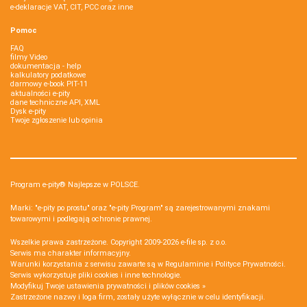
e-deklaracje VAT, CIT, PCC oraz inne
Pomoc
FAQ
filmy Video
dokumentacja - help
kalkulatory podatkowe
darmowy e-book PIT-11
aktualności e-pity
dane techniczne API, XML
Dysk e-pity
Twoje zgłoszenie lub opinia
Program e-pity® Najlepsze w POLSCE.
Marki: "e-pity po prostu" oraz "e-pity Program" są zarejestrowanymi znakami
towarowymi i podlegają ochronie prawnej.
Wszelkie prawa zastrzeżone. Copyright 2009-2026
e-file sp. z o.o.
Serwis ma charakter informacyjny.
Warunki korzystania z serwisu zawarte są w
Regulaminie
i
Polityce Prywatności
.
Serwis wykorzystuje
pliki cookies i inne technologie
.
Modyfikuj Twoje ustawienia prywatności i plików cookies »
Zastrzeżone nazwy i loga firm, zostały użyte wyłącznie w celu identyfikacji.