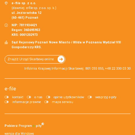
e-file sp. z o.o.
(dawniej: e-file sp. z o.o. sp. k.)
ul. Jeziorańska 12
(60-461) Poznań
NIP: 7811934421
Regon: 365695953
KRS: 0001202973
Sąd Rejonowy Poznań Nowe Miasto i Wilda w Poznaniu Wydział VIII
Gospodarczy KRS.
Znajdź Urząd Skarbowy online
Infolinia Krajowej Informacji Skarbowej: 801 055 055, +48 22 330 03 30
e-file
kontakt
o nas
opinie użytkowników
wesprzyj e-pity
informacje prawne
mapa serwisu
®
Pobierz
Program
e‑
pity
wersja dla Windows