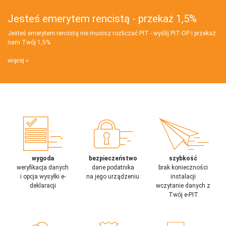
Jesteś emerytem rencistą - przekaż 1,5%
Jesteś emerytem rencistą nie musisz rozliczać PIT - wyślij PIT‑OP i przekaż
nam Twój 1,5%
więcej
wygoda
bezpieczeństwo
szybkość
weryfikacja danych
dane podatnika
brak konieczności
i opcja wysyłki e-
na jego urządzeniu
instalacji
deklaracji
wczytanie danych z
Twój e-PIT