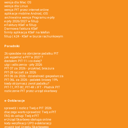
wersja dla Mac OS
wersja dla Linux
wersja PIT przez internet online
aplikacje mobilne Android, iOS
archiwalna wersja Programu e-pity
e-pity 2026/2027 w fillup
e‑Faktury KSeF w fillup
Darmowa faktura KSeF
firmly aplikacja KSeF na telefon
fillup | k24 - KSeF w biurze rachunkowym
Poradniki
26 sposobów na obniżenie podatku PIT
jak wypełnić e-PIT'a 2027 ?
dostałem PIT-11 i co dalej?
ulgi i odliczenia - pity 2026
PIT-37 za 2026 - przykład, broszura
PIT-28 ryczałt za 2026
PIT-36 za 2026 - działalność gospodarcza
PIT-36L za 2026 - podatek liniowy 19%
kiedy otrzymasz zwrot podatku?
PIT-11, PIT-8C, PIT-4R i IFT - Płatnik PIT
rozliczenie PIT przez urząd skarbowy
e-Deklaracje
sprawdź i rozlicz Twój e PIT 2026
dlaczego warto sprawdzić Twój e-PIT
FAQ do usługi Twój e-PIT
e-Urząd Skarbowy obsługa online
kody weryfikacji UPO e-deklaracji
znajdź kod Urzędu Skarbowego