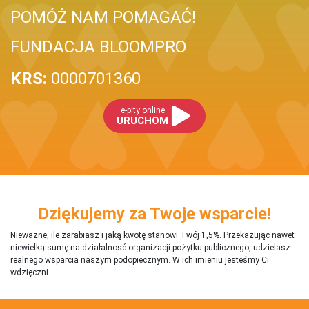
POMÓŻ NAM POMAGAĆ!
FUNDACJA BLOOMPRO
KRS:
0000701360
e-pity online
URUCHOM
Dziękujemy za Twoje wsparcie!
Nieważne, ile zarabiasz i jaką kwotę stanowi Twój 1,5%. Przekazując nawet
niewielką sumę na działalnosć organizacji pożytku publicznego, udzielasz
realnego wsparcia naszym podopiecznym. W ich imieniu jesteśmy Ci
wdzięczni.