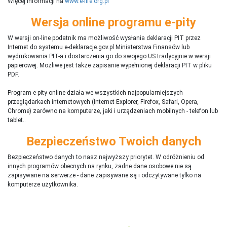
Więcej informacji na
www.e-life.org.pl
Wersja online programu e-pity
W wersji on-line podatnik ma możliwość wysłania deklaracji PIT przez
Internet do systemu e-deklaracje.gov.pl Ministerstwa Finansów lub
wydrukowania PIT-a i dostarczenia go do swojego US tradycyjnie w wersji
papierowej. Możliwe jest także zapisanie wypełnionej deklaracji PIT w pliku
PDF.
Program e-pity online działa we wszystkich najpopularniejszych
przeglądarkach internetowych (Internet Explorer, Firefox, Safari, Opera,
Chrome) zarówno na komputerze, jaki i urządzeniach mobilnych - telefon lub
tablet..
Bezpieczeństwo Twoich danych
Bezpieczeństwo danych to nasz najwyższy priorytet. W odróżnieniu od
innych programów obecnych na rynku,
ż
adne dane osobowe nie są
zapisywane na serwerze - dane zapisywane są i odczytywane tylko na
komputerze użytkownika.