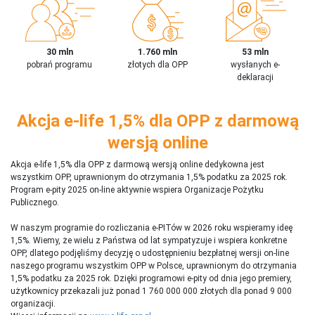
30 mln
1.760 mln
53 mln
pobrań programu
złotych dla OPP
wysłanych e-
deklaracji
Akcja e-life 1,5% dla OPP z darmową
wersją online
Akcja e-life 1,5% dla OPP z darmową wersją online dedykowna jest
wszystkim OPP, uprawnionym do otrzymania 1,5% podatku za 2025 rok.
Program e-pity 2025 on-line aktywnie wspiera Organizacje Pożytku
Publicznego.
W naszym programie do rozliczania e-PITów w 2026 roku wspieramy ideę
1,5%. Wiemy, że wielu z Państwa od lat sympatyzuje i wspiera konkretne
OPP, dlatego podjęliśmy decyzję o udostępnieniu bezpłatnej wersji on-line
naszego programu wszystkim OPP w Polsce, uprawnionym do otrzymania
1,5% podatku za 2025 rok. Dzięki programowi e-pity od dnia jego premiery,
użytkownicy przekazali już ponad 1 760 000 000 złotych dla ponad 9 000
organizacji.