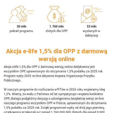
30 mln
1.760 mln
53 mln
pobrań programu
złotych dla OPP
wysłanych e-
deklaracji
Akcja e-life 1,5% dla OPP z darmową
wersją online
Akcja e-life 1,5% dla OPP z darmową wersją online dedykowna jest
wszystkim OPP, uprawnionym do otrzymania 1,5% podatku za 2025 rok.
Program e-pity 2025 on-line aktywnie wspiera Organizacje Pożytku
Publicznego.
W naszym programie do rozliczania e-PITów w 2026 roku wspieramy ideę
1,5%. Wiemy, że wielu z Państwa od lat sympatyzuje i wspiera konkretne
OPP, dlatego podjęliśmy decyzję o udostępnieniu bezpłatnej wersji on-line
naszego programu wszystkim OPP w Polsce, uprawnionym do otrzymania
1,5% podatku za 2025 rok. Dzięki programowi e-pity od dnia jego premiery,
użytkownicy przekazali już ponad 1 760 000 000 złotych dla ponad 9 000