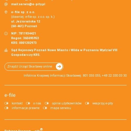
mail:
serwis@e-pity.pl
e-file sp. z o.o.
(dawniej: e-file sp. z o.o. sp. k.)
ul. Jeziorańska 12
(60-461) Poznań
NIP: 7811934421
Regon: 365695953
KRS: 0001202973
Sąd Rejonowy Poznań Nowe Miasto i Wilda w Poznaniu Wydział VIII
Gospodarczy KRS.
Znajdź Urząd Skarbowy online
Infolinia Krajowej Informacji Skarbowej: 801 055 055, +48 22 330 03 30
e-file
kontakt
o nas
opinie użytkowników
wesprzyj e-pity
informacje prawne
mapa serwisu
®