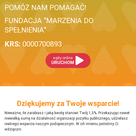
POMÓŻ NAM POMAGAĆ!
FUNDACJA "MARZENIA DO
SPEŁNIENIA"
KRS:
0000700893
e-pity online
URUCHOM
Dziękujemy za Twoje wsparcie!
Nieważne, ile zarabiasz i jaką kwotę stanowi Twój 1,5%. Przekazując nawet
niewielką sumę na działalnosć organizacji pożytku publicznego, udzielasz
realnego wsparcia naszym podopiecznym. W ich imieniu jesteśmy Ci
wdzięczni.