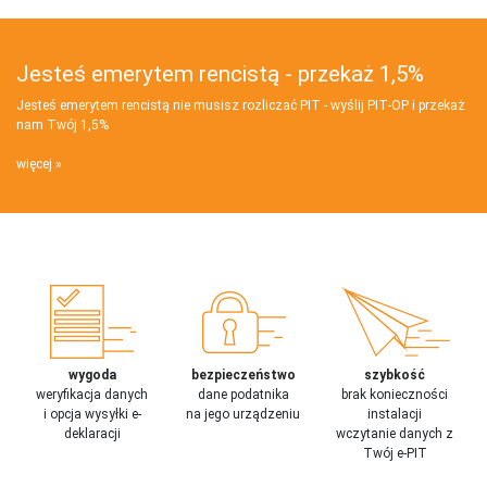
Jesteś emerytem rencistą - przekaż 1,5%
Jesteś emerytem rencistą nie musisz rozliczać PIT - wyślij PIT‑OP i przekaż
nam Twój 1,5%
więcej
wygoda
bezpieczeństwo
szybkość
weryfikacja danych
dane podatnika
brak konieczności
i opcja wysyłki e-
na jego urządzeniu
instalacji
deklaracji
wczytanie danych z
Twój e-PIT