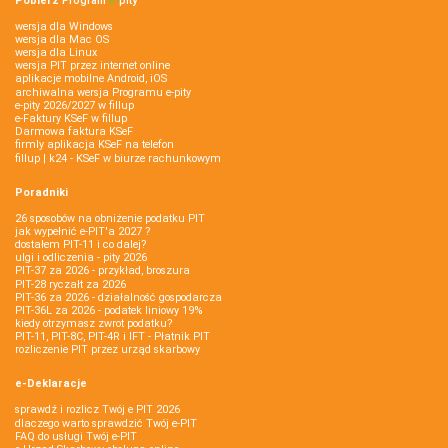
Pobierz
Program
e‑
pity
wersja dla Windows
wersja dla Mac OS
wersja dla Linux
wersja PIT przez internet online
aplikacje mobilne Android, iOS
archiwalna wersja Programu e-pity
e-pity 2026/2027 w fillup
e‑Faktury KSeF w fillup
Darmowa faktura KSeF
firmly aplikacja KSeF na telefon
fillup | k24 - KSeF w biurze rachunkowym
Poradniki
26 sposobów na obniżenie podatku PIT
jak wypełnić e-PIT'a 2027 ?
dostałem PIT-11 i co dalej?
ulgi i odliczenia - pity 2026
PIT-37 za 2026 - przykład, broszura
PIT-28 ryczałt za 2026
PIT-36 za 2026 - działalność gospodarcza
PIT-36L za 2026 - podatek liniowy 19%
kiedy otrzymasz zwrot podatku?
PIT-11, PIT-8C, PIT-4R i IFT - Płatnik PIT
rozliczenie PIT przez urząd skarbowy
e-Deklaracje
sprawdź i rozlicz Twój e PIT 2026
dlaczego warto sprawdzić Twój e-PIT
FAQ do usługi Twój e-PIT