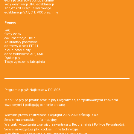
e-Urząd Skarbowy obsługa online
kody weryfikacji UPO e-deklaracji
znajdź kod Urzędu Skarbowego
e-deklaracje VAT, CIT, PCC oraz inne
Pomoc
FAQ
filmy Video
dokumentacja - help
kalkulatory podatkowe
darmowy e-book PIT-11
aktualności e-pity
dane techniczne API, XML
Dysk e-pity
Twoje zgłoszenie lub opinia
Program e-pity® Najlepsze w POLSCE.
Marki: "e-pity po prostu" oraz "e-pity Program" są zarejestrowanymi znakami
towarowymi i podlegają ochronie prawnej.
Wszelkie prawa zastrzeżone. Copyright 2009-2026
e-file sp. z o.o.
Serwis ma charakter informacyjny.
Warunki korzystania z serwisu zawarte są w
Regulaminie
i
Polityce Prywatności
.
Serwis wykorzystuje
pliki cookies i inne technologie
.