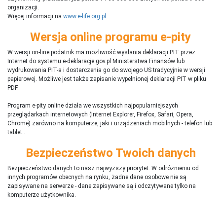
organizacji.
Więcej informacji na
www.e-life.org.pl
Wersja online programu e-pity
W wersji on-line podatnik ma możliwość wysłania deklaracji PIT przez
Internet do systemu e-deklaracje.gov.pl Ministerstwa Finansów lub
wydrukowania PIT-a i dostarczenia go do swojego US tradycyjnie w wersji
papierowej. Możliwe jest także zapisanie wypełnionej deklaracji PIT w pliku
PDF.
Program e-pity online działa we wszystkich najpopularniejszych
przeglądarkach internetowych (Internet Explorer, Firefox, Safari, Opera,
Chrome) zarówno na komputerze, jaki i urządzeniach mobilnych - telefon lub
tablet..
Bezpieczeństwo Twoich danych
Bezpieczeństwo danych to nasz najwyższy priorytet. W odróżnieniu od
innych programów obecnych na rynku,
ż
adne dane osobowe nie są
zapisywane na serwerze - dane zapisywane są i odczytywane tylko na
komputerze użytkownika.